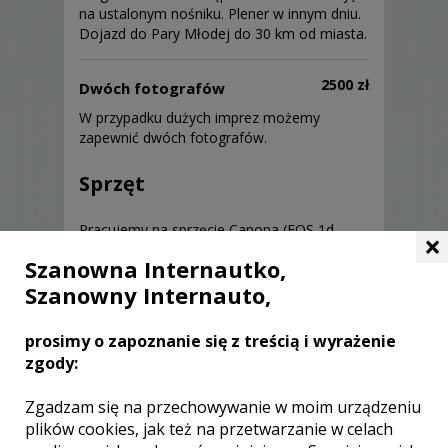
na ustalonym nośniku. Plener w innym dniu.
Dojazd do Pary Młodej do 30 km od miasta.
2500 zł
Dwóch fotografów
W przypadku dużych imprez możemy
zapewnić dwóch fotografów.
Sprzęt
Pracujemy na sprzęcie Canona (EOS 1d
×
mk...), który w połączeniu z optyką L
Szanowna Internautko,
gwarantuje najwyższą jakość zdjęć. Choć i
Szanowny Internauto,
tak zdjęcia robi fotograf.
prosimy o zapoznanie się z treścią i wyrażenie
zgody:
Zgadzam się na przechowywanie w moim urządzeniu
Opinie o fotografie (0)
plików cookies, jak też na przetwarzanie w celach