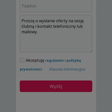
orientacyjne każdorazowo dokonujemy
indywidualnej wyceny według potrzeb
klienta. Zapraszam do zapoznania się z
naszą galerią i kontaktu, odpowiemy na
wszystkie pytania i przedstawimy ofertą
idealnie dopasowaną do waszych
oczekiwań.
Pozdrawiam Paweł
Akceptuję
regulamin
i
politykę
prywatności
.
Klauzula informacyjna