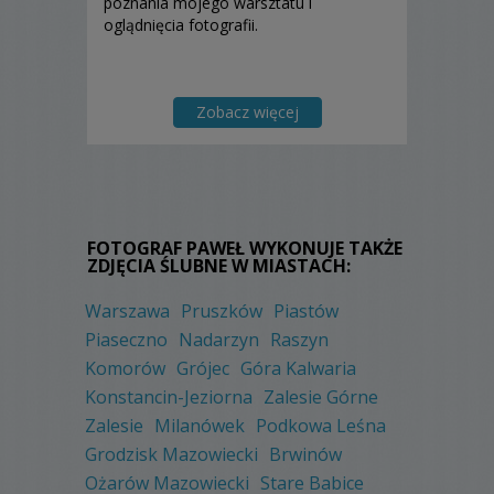
poznania mojego warsztatu i
oglądnięcia fotografii.
Zobacz więcej
FOTOGRAF PAWEŁ WYKONUJE TAKŻE
ZDJĘCIA ŚLUBNE W MIASTACH:
Warszawa
Pruszków
Piastów
Piaseczno
Nadarzyn
Raszyn
Komorów
Grójec
Góra Kalwaria
Konstancin-Jeziorna
Zalesie Górne
Zalesie
Milanówek
Podkowa Leśna
Grodzisk Mazowiecki
Brwinów
Ożarów Mazowiecki
Stare Babice