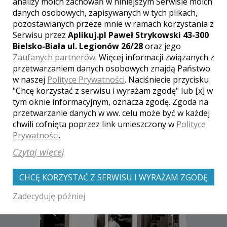
analizy moich zachowań w niniejszym Serwisie moich
danych osobowych, zapisywanych w tych plikach,
pozostawianych przeze mnie w ramach korzystania z
Serwisu przez
Aplikuj.pl Paweł Strykowski 43-300
[ brak komentarzy ]
Bielsko-Biała ul. Legionów 26/28
oraz jego
Zaufanych partnerów
. Więcej informacji związanych z
przetwarzaniem danych osobowych znajdą Państwo
w naszej
Polityce Prywatności
. Naciśniecie przycisku
"Chcę korzystać z serwisu i wyrażam zgodę" lub [x] w
tym oknie informacyjnym, oznacza zgodę. Zgoda na
przetwarzanie danych w ww. celu może być w każdej
Zobacz także galerie
chwili cofnięta poprzez link umieszczony w
Polityce
innych fotografów
Prywatności
.
Czytaj więcej
CHCĘ KORZYSTAĆ Z SERWISU I WYRAŻAM ZGODĘ
Zadecyduję później