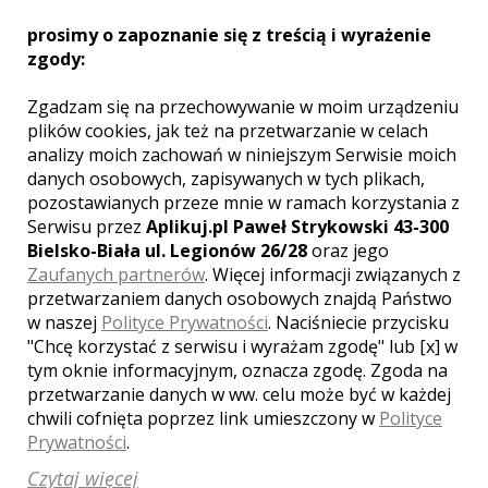
świetna. W 100% polecam
każdemu Pana Krzysztofa.
prosimy o zapoznanie się z treścią i wyrażenie
zgody:
Aleksandra Wanat
, ślub:
2016-
09-10
Zgadzam się na przechowywanie w moim urządzeniu
Chociaż Pana Krzysztofa
plików cookies, jak też na przetwarzanie w celach
wybrałam tylko na podstawie
analizy moich zachowań w niniejszym Serwisie moich
kilku zdjęć zamieszczonych w
danych osobowych, zapisywanych w tych plikach,
internecie to nie zawiedliśmy
pozostawianych przeze mnie w ramach korzystania z
się. Zdjęcia ze ślubu są
Serwisu przez
Aplikuj.pl Paweł Strykowski 43-300
dokładnie takie jakie chciałam:
Bielsko-Biała ul. Legionów 26/28
oraz jego
naturalne i w pięknych kolorach.
Zaufanych partnerów
. Więcej informacji związanych z
Jesteśmy naprawdę zadowoleni.
Poza tym bardzo dobrze
przetwarzaniem danych osobowych znajdą Państwo
dogadywaliśmy się wręcz
w naszej
Polityce Prywatności
. Naciśniecie przycisku
rozumieliśmy się bez słów.
"Chcę korzystać z serwisu i wyrażam zgodę" lub [x] w
Sesję plenerową będziemy
tym oknie informacyjnym, oznacza zgodę. Zgoda na
pamiętać do końca życia - super
przetwarzanie danych w ww. celu może być w każdej
atmosfera, kupa śmiechu i zero
chwili cofnięta poprzez link umieszczony w
Polityce
stresu. Jak najbardziej
polecamy. Bardzo dziękujemy!!
Prywatności
.
Kasia i Karol:)
Czytaj więcej