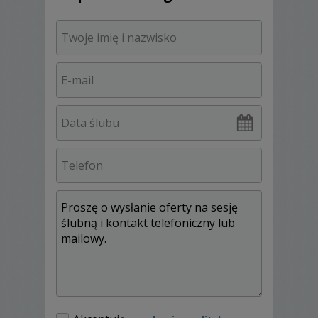
Czego możesz oczekiwać?
Fachowej i rzetelnej przacy przez cały dzień
od przygotowań, aż po oczepiny. Pleneru w
dniu ślubu lub w innym dniu, aż 2 dni na
wykonanie ciekawych zdjęć, prawie dwa
tygodnie na obróbkę graficzną i
skomponowanie fotoksiążki.
Co otrzymujesz w cenie?
Dokumentację w postaci zdjęć z dnia
zaślubin, emocji, radości zabawy. Zdjęcia,
które zostaną pamiątką do końca życia.
Fotoksiążkę oprawioną w ekoskórę, strony
wzmacniane..., trwałość na papierze foto, no
i przede wszystkim projekt specjalnie dla
ciebie.
Kopę czasu poświęconego na obróbkę
graficzną.
Jak się zachować w trakcie sesji?