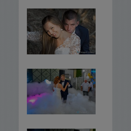
liturgią też jestem obyty, bez obaw.
Jakie miejsce na plener jest najlepsze?
Takie, w jakim czujesz się najlepiej. Lubisz
spędzać wolny czas. Czasem lepiej wybrać
zdjęcia w lesie, starej chacie, za drewnianym
płotem, na motocyklu niż sztywnym pałacu,
niż oklepanej szklarni czy górze Zborów.
Ile kosztuje?
Podziel się szczegółami, napewno coś dla
ciebie znajdę.