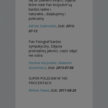
się ze zdaniem innych, zdjęcia
które robił Pan Krzysztof są
bardzo ładne i
naturalne....dziękujemy i
polecamy
Adrian Szabrański
, ślub:
2013-
07-13
Pan Fotograf bardzo
sympatyczny. Zdjęcia
przeciętnej jakości, część zdjęć
nie ostra.
Paulina Karpińska, Sławomir
Duszkiewicz
, ślub:
2013-07-06
SUPER POLECAM W 100
PROCENTACH
Milena Paweł
, ślub:
2011-08-20