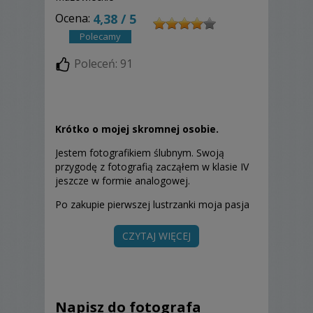
Ocena:
4,38 / 5
Polecamy
Poleceń: 91
Krótko o mojej skromnej osobie.
Jestem fotografikiem ślubnym. Swoją
przygodę z fotografią zacząłem w klasie IV
jeszcze w formie analogowej.
Po zakupie pierwszej lustrzanki moja pasja
ożyła.
CZYTAJ WIĘCEJ
Dziś fotografuję śluby, uroczystości i
przyrodę.
A poza fotografią to jestem logistykiem i
farmaceutą.
Napisz do fotografa