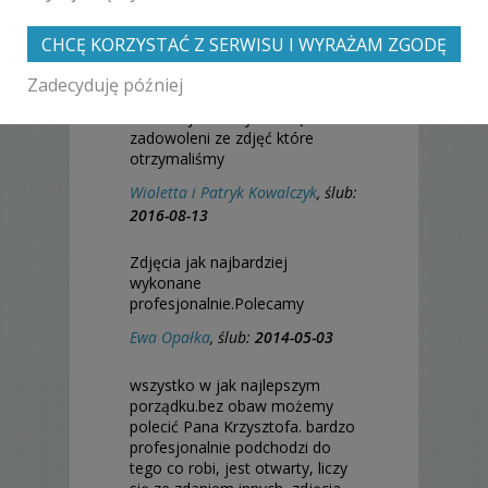
Katarzyna Grabka I Karol
Iwanicz
, ślub:
2016-09-03
CHCĘ KORZYSTAĆ Z SERWISU I WYRAŻAM ZGODĘ
Pan Krzysztof wywiązał się
Zadecyduję później
świetnie z poleconego mu
zadania jesteśmy z żoną bardzo
zadowoleni ze zdjęć które
otrzymaliśmy
Wioletta i Patryk Kowalczyk
, ślub:
2016-08-13
Zdjęcia jak najbardziej
wykonane
profesjonalnie.Polecamy
Ewa Opałka
, ślub:
2014-05-03
wszystko w jak najlepszym
porządku.bez obaw możemy
polecić Pana Krzysztofa. bardzo
profesjonalnie podchodzi do
tego co robi, jest otwarty, liczy