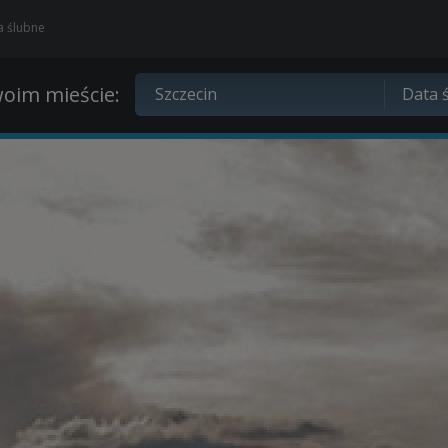
ia ślubne
oim mieście: