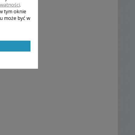
ywatności
.
 w tym oknie
lu może być w