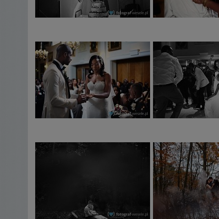
odbitki (różne formaty)
opcjonalnie na życzenie klienta drugi fotograf
Serdecznie zapraszam do współpracy.