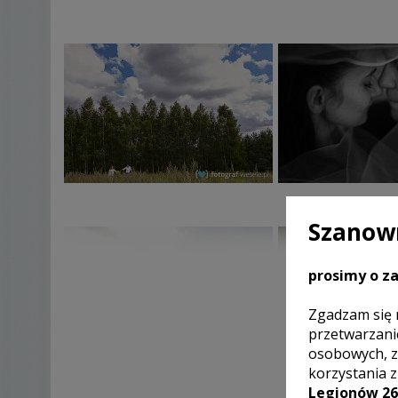
Szanown
prosimy o za
Zgadzam się 
POK
przetwarzani
osobowych, z
korzystania 
Legionów 26