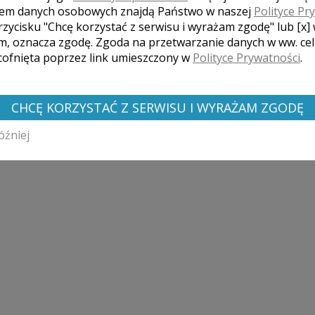
em danych osobowych znajdą Państwo w naszej
Polityce Pr
rzycisku "Chcę korzystać z serwisu i wyrażam zgodę" lub [x]
m, oznacza zgodę. Zgoda na przetwarzanie danych w ww. ce
 cofnięta poprzez link umieszczony w
Polityce Prywatności
.
Cena
CHCĘ KORZYSTAĆ Z SERWISU I WYRAŻAM ZGODĘ
ń do wesela do godz. 1:00. Udostępnienie min.
2500 zł
óźniej
. Plener w innym dniu. Dojazd do Pary Młodej