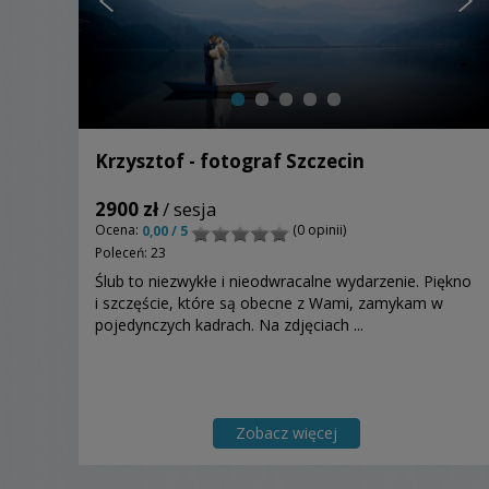
Krzysztof - fotograf Szczecin
2900 zł
/ sesja
Ocena:
(0 opinii)
0,00 / 5
Poleceń: 23
Ślub to niezwykłe i nieodwracalne wydarzenie. Piękno
i szczęście, które są obecne z Wami, zamykam w
pojedynczych kadrach. Na zdjęciach ...
Zobacz więcej