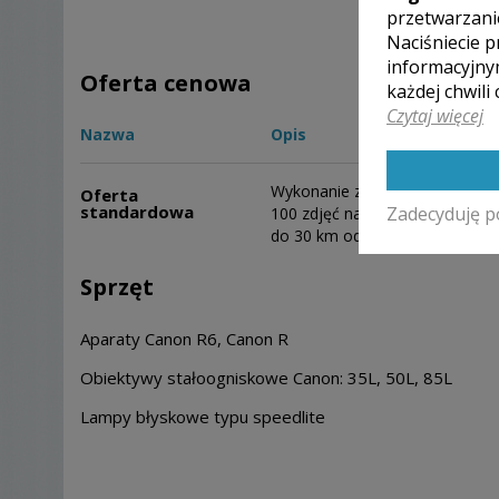
przetwarzani
Naciśniecie p
informacyjny
Oferta cenowa
każdej chwili
Czytaj więcej
Nazwa
Opis
Wykonanie zdjęć od przygotowa
Oferta
standardowa
Zadecyduję p
100 zdjęć na ustalonym nośniku
do 30 km od miasta.
Sprzęt
Aparaty Canon R6, Canon R
Obiektywy stałoogniskowe Canon: 35L, 50L, 85L
Lampy błyskowe typu speedlite