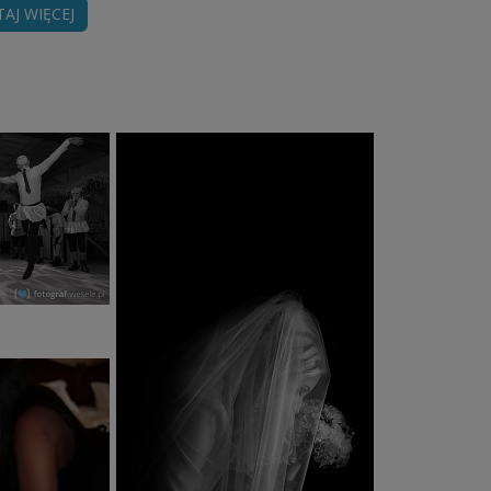
TAJ WIĘCEJ
oczepin, sesja plenerowa
 obróbce komputerowej
kcie (balans bieli, kontrast, ekspozycja)
etu w zależnosci od potrzeb klienta.
oraz po korekcie