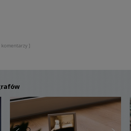
k komentarzy ]
grafów