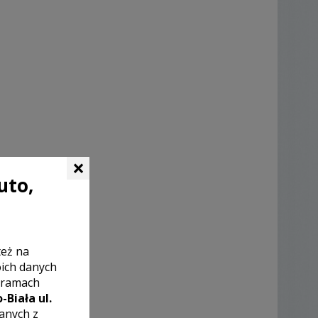
×
uto,
też na
oich danych
 ramach
-Biała ul.
zanych z