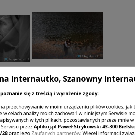
a Internautko, Szanowny Interna
poznanie się z treścią i wyrażenie zgody:
na przechowywanie w moim urządzeniu plików cookies, jak 
AŻ WIĘCEJ
e w celach analizy moich zachowań w niniejszym Serwisie m
apisywanych w tych plikach, pozostawianych przeze mnie w
z Serwisu przez
Aplikuj.pl Paweł Strykowski 43-300 Bielsko
/28
oraz jego
Zaufanych partnerów
. Więcej informacji zwią