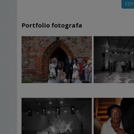
CZY
Zakres usługi: przygotowania, ceremonia, wesele do 
Portfolio fotografa
300 zdjęć poddanych szczegółowej, autorskiej
dodatkowe 200 zdjęć poddanych podstawowej kore
Pendrive zawierający 500 zdjęć
Istnieje mozliwość stworzenia idywidualnego paki
opcje dodtatkowe, wycena indywidalna:
powiększony pakiet zdjęć po autorskiej obróbce 
sesja plenerowa- wyjazdowa
fotoksiążka (skóra, eko skóra)
galeria online