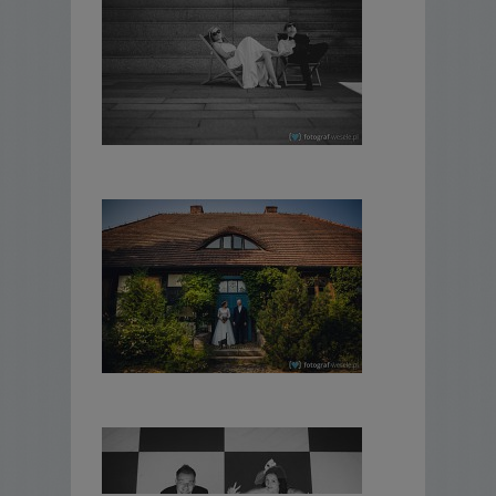
paliwa wynosi 50 zł/100km, a w przypadku
przejazdów pow. 400 km konieczne jest
zapewnienie noclegu. Warunki dalszych
wyjazdów ustalane są indywidualnie.
Wynagrodzenie płatne jest w dwóch
transzach. Zadatek 1000 zł płatny jest przy
podpisywaniu umowy. Pozostała część
płatna jest najpóźniej w dniu uroczystości.
Poprzesłaniu wiadomości e-mail prześlę linki
do kilku pełnych realizacji. Po nich najlepiej
ocenić estetykę zdjęć i poznać jakie
podejście do fotografii preferuję. Zapraszam
do kontaktu. Chętnie odpowiem na każde
pytanie.