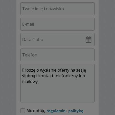
zajmuję się fotografią ślubą.
Pełen pakiet ślubny jaki ode mnie otrzymasz
obejmuje:
I. Kompletny reportaż ślubny w ww. dniu,
czyli przygotowania pary młodej (godz. do
ustalenia), błogosławieństwo, ceremonia
ślubna, uroczystość weselą (przeważnie do
godz. 1). W trakcie wesela, w miejscu gdzie
odbywać się będzie przyjęcie, istnieje
możliwość ustawienia "Foto Spot-u". Jest to
zaaranżowane miejsce z doświetleniem
studyjnym do wykonywania zdjęć konwencji
„fotobudki”. Zdjęcia mają lekki i
humorystyczny charakter i dobrze
uzupełniają ujęcia reporterskie.
oraz
Akceptuję
regulamin
i
politykę