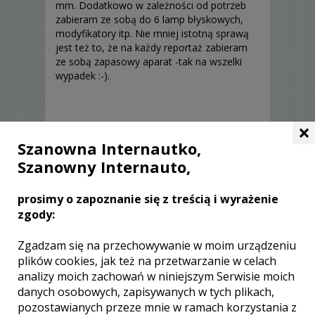
mm. Dodatkowo w zależności od potrzeb
zabieram ze sobą do 6 lamp błyskowych,
modyfikatory itp. Nie mniej istotną sprawą
jest też to, że na każdy reportaż zabieram
ze sobą zapasowy aparat -tak na wszelki
wypadek :-).
×
Szanowna Internautko,
Szanowny Internauto,
prosimy o zapoznanie się z treścią i wyrażenie
Opinie o fotografie (2)
zgody:
Zgadzam się na przechowywanie w moim urządzeniu
plików cookies, jak też na przetwarzanie w celach
Ocena:
5,00
/
5
analizy moich zachowań w niniejszym Serwisie moich
danych osobowych, zapisywanych w tych plikach,
pozostawianych przeze mnie w ramach korzystania z