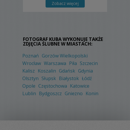
Zobacz więcej
FOTOGRAF KUBA WYKONUJE TAKŻE
ZDJĘCIA ŚLUBNE W MIASTACH:
Poznań
Gorzów Wielkopolski
Wrocław
Warszawa
Piła
Szczecin
Kalisz
Koszalin
Gdańsk
Gdynia
Olsztyn
Słupsk
Białystok
Łódź
Opole
Częstochowa
Katowice
Lublin
Bydgoszcz
Gniezno
Konin