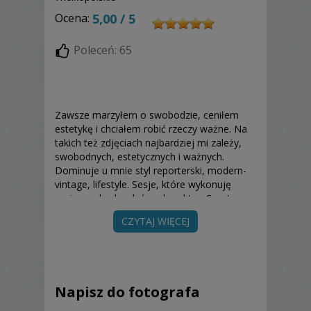
Ocena:
5,00 / 5
Poleceń: 65
Zawsze marzyłem o swobodzie, ceniłem
estetykę i chciałem robić rzeczy ważne. Na
takich też zdjęciach najbardziej mi zależy,
swobodnych, estetycznych i ważnych.
Dominuje u mnie styl reporterski, modern-
vintage, lifestyle. Sesje, które wykonuję
mają swobodny, luźny charakter. Często
żartuję, skracam dystans, lubię rozmawiać,
CZYTAJ WIĘCEJ
jestem ciekawy, dziele się wiedzą. Wszystko
za co się zabieram robię z zaangażowaniem.
Czasem mówię, że “albo zróbmy coś dobrze
albo wcale”. Mój ‘life work balance’ to praca,
którą niewątpliwie uwielbiam, ludzie, których
Napisz do fotografa
staram się zarażać optymizmem i
satysfakcja, którą trudno przecenić. Dlatego