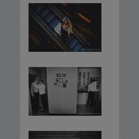
uroczystości jest to przeważnie ok. 500
fotografii.
Gotowe zdjęcia trafiają na pendrive
oprawiony w drewno. Przygotowywana jest
również galeria online na serwerze, do
której linkiem można podzielić się z bliskimi.
Galeria online umożliwia również
komponowanie fotoksiążek oraz
zamawianie papierowych odbitek. Ze zdjęć,
które zostaną przez Państwa wybrane z
galerii skomponowana zostanie foto-książka
(w formacie 30x20 cm, 20 str).
Cena całkowita wynosi 3800 zł.
Jeśli ślub jest w okolicach Poznania, to nie
są doliczane żadne dodatkowe koszty tj.
dojazd, nocleg itp. W przypadku przejazdów
pow. 100 km (w obie strony), zwrot kosztów