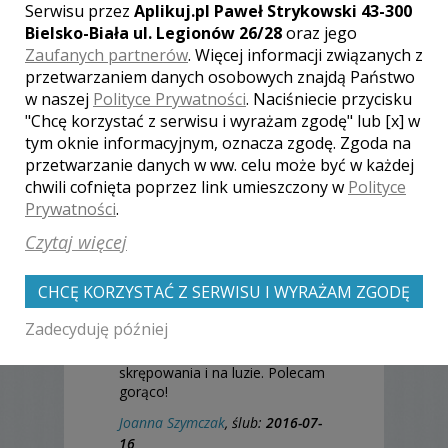
Serwisu przez
Aplikuj.pl Paweł Strykowski 43-300
Rewelacyjny fotograf!
Bielsko-Biała ul. Legionów 26/28
oraz jego
Marek
, ślub:
2017-09-08
Zaufanych partnerów
. Więcej informacji związanych z
przetwarzaniem danych osobowych znajdą Państwo
Polecam Kubę wszystkim
w naszej
Polityce Prywatności
. Naciśniecie przycisku
Młodym Parom. Wspaniały
"Chcę korzystać z serwisu i wyrażam zgodę" lub [x] w
fotograf z pasją, który sprawi,
tym oknie informacyjnym, oznacza zgodę. Zgoda na
że poczujecie się swobodnie i
przetwarzanie danych w ww. celu może być w każdej
wyjątkowo w tym szczególnym
dniu. Zawsze Was rozśmieszy,
chwili cofnięta poprzez link umieszczony w
Polityce
rozluźni atmosferę i sprawi, że
Prywatności
.
Wasze zdjęcia będą magiczne.
Czytaj więcej
Osoba z milionem pomysłów i
ogromną wyobraźnią, a przy
tym samym otwarta na wszelkie
CHCĘ KORZYSTAĆ Z SERWISU I WYRAŻAM ZGODĘ
pomysły Młodych. Wszyscy
goście byli bardzo zadowoleni, a
Zadecyduję później
później tylko pytali czy to nasz
znajomy...tak sie czuliśmy- bez
skrępowania i na luzie. Polecam
gorąco!
Joanna Szymczak
, ślub:
2016-07-
16