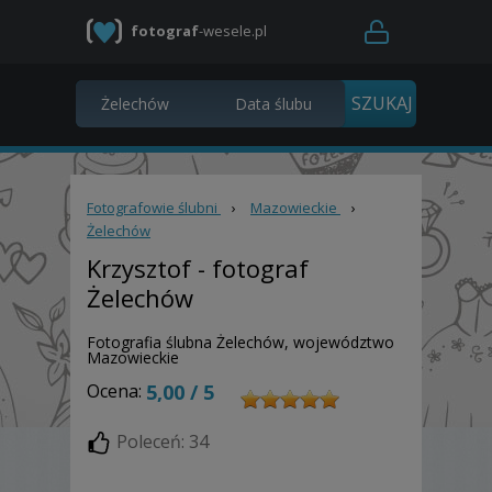
fotograf
-wesele.pl
Fotografowie ślubni
›
Mazowieckie
›
Żelechów
Krzysztof
- fotograf
Żelechów
Fotografia ślubna Żelechów, województwo
Mazowieckie
Ocena:
5,00 / 5
Poleceń: 34