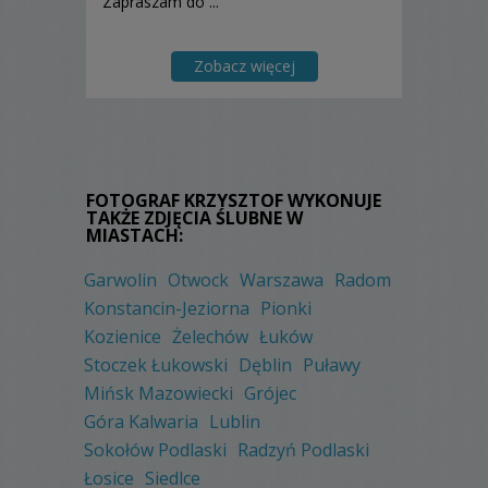
Zapraszam do ...
Zobacz więcej
FOTOGRAF KRZYSZTOF WYKONUJE
TAKŻE ZDJĘCIA ŚLUBNE W
MIASTACH:
Garwolin
Otwock
Warszawa
Radom
Konstancin-Jeziorna
Pionki
Kozienice
Żelechów
Łuków
Stoczek Łukowski
Dęblin
Puławy
Mińsk Mazowiecki
Grójec
Góra Kalwaria
Lublin
Sokołów Podlaski
Radzyń Podlaski
Łosice
Siedlce