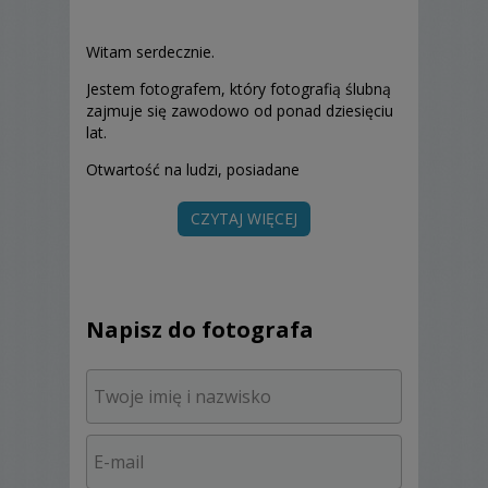
Witam serdecznie.
Jestem fotografem, który fotografią ślubną
zajmuje się zawodowo od ponad dziesięciu
lat.
Otwartość na ludzi, posiadane
doświadczenie, profesjonalny sprzęt i
urządzenia fotograficzne oraz indywidualne
CZYTAJ WIĘCEJ
podejście do każdego klienta pozwala mi
sprostać najróżniejszym oczekiwaniom.
Jestem zawsze otwarty na Państwa
sugestie, oczekiwania i propozycje.
Napisz do fotografa
Staram się do nich dostosować.
Istnieje możliwość modyfikacji
przedstawionych niżej pakietów ślubnych -
zgodnie z Państwa oczekiwaniami i
potrzebami.