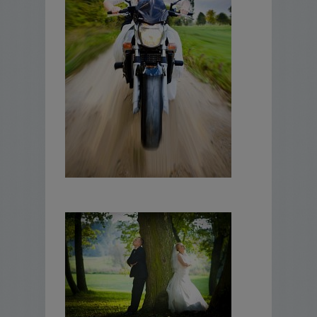
najlepiej w innym dniu niż termin ślubu.
W zestawie otrzymacie Państwo
60-
80
starannie dopracowanych i
wyselekcjonowanych fotografii w formacie
15x21 (papier błyszczący lub matowy).
Wysokiej jakości skórzany album
klasyczny produkcji polskiej
(wklejenie
zdjęć do albumu gratis
60szt
).
Płytę z dopracowanymi zdjęciami (
100-
150
fotografii w oryginalnej rozdzielczości).
Cena pakietu 1650zł
Pakiet mini.
-Stylizowana sesja plenerowa wykonana we
wcześniej ustalonym miejscu, w innym dniu
niż data ślubu.
-Zestaw zawiera
40
starannie