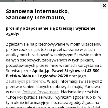
×
Szanowna Internautko,
Szanowny Internauto,
prosimy o zapoznanie się z treścią i wyrażenie
Opinie o fotografie (2)
zgody:
Zgadzam się na przechowywanie w moim urządzeniu
Ocena:
5,00
/
5
plików cookies, jak też na przetwarzanie w celach
analizy moich zachowań w niniejszym Serwisie moich
danych osobowych, zapisywanych w tych plikach,
pozostawianych przeze mnie w ramach korzystania z
Pan Krzysztof z poświęceniem i
Serwisu przez
Aplikuj.pl Paweł Strykowski 43-300
uwagą rejestrował każdy
Bielsko-Biała ul. Legionów 26/28
oraz jego
moment imprezy. Współpraca
Zaufanych partnerów
. Więcej informacji związanych z
przebiegła bardzo pozytywnie,
elastyczny czas pracy i bez
przetwarzaniem danych osobowych znajdą Państwo
patrzenia na zegarek,
w naszej
Polityce Prywatności
. Naciśniecie przycisku
indywidualne podejście
"Chcę korzystać z serwisu i wyrażam zgodę" lub [x] w
fotografa sprawiło, że w
tym oknie informacyjnym, oznacza zgodę. Zgoda na
rezultacie otrzymaliśmy zdjęcia i
przetwarzanie danych w ww. celu może być w każdej