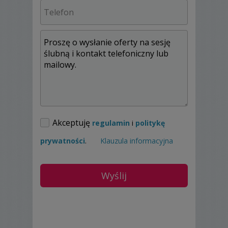
zostały docenione przez jury prestiżowego
konkursu Grand Front. Jako jedna z niewielu
osób w Polsce posiadam
certyfikat Adobe
Publishing Expert
.
Cóż, to chyba wszystko, co najważniejsze.
Pozostaje mi tylko zaprosić do wspólnej
zabawy z fotografią ? bo zdjęcia nie tworzy
tylko fotograf, w wielkiej mierze sukces
zależy od osób, które fotografuje - czyli,
mam nadzieję, że również od Was.
Akceptuję
regulamin
i
politykę
Realizujemy również usługi videofilmowania.
prywatności
.
Klauzula informacyjna
Jeszcze kilka istotncyh spraw:
-
nie pobieram opłat za plener w innym
dniu niż dzień ślubu,
- sesja plenerowa trwa do kilku godzin,
odwiedzamy w tym czasie kilka miejsc -
nie
pobieram za to dodatkowej opłaty