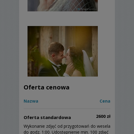
Zresztą... do każdej pary podchodzę
indywidualnie. Najlepiej spotkać się, wypić
kawę i porozmawiać o Waszych
oczekiwaniach. Wtedy dobierzemy
odpowiednią ofertę dla Waszych potrzeb.
Pozdrawiam i zapraszam do kontaktu.
Oferta cenowa
Nazwa
Cena
2600 zł
Oferta standardowa
Wykonanie zdjęć od przygotowań do wesela
do godz. 1:00. Udostępnienie min. 100 zdjęć