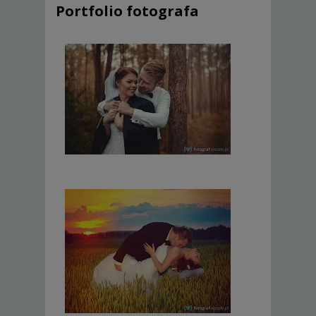
Portfolio fotografa
- fotoksiążki są wykonywane w uznanej
drukarni, specjalizującej się w druku
fotograficznym,
-
wszystkie zdjęcia otrzymujecie
Państwo w pełenej rozdzielczości, bez
znaków wodnych
. Możecie z nimi robić co
chcecie: portety, albumy, fototapety...
Kilka przykładowych pakietów:
Pełen pakiet fotograficzny
- przygotowania i błogosławieństwo
- ceremonia
- przyjęcie do godz. 1.30