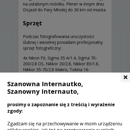
na ustalonym nośniku. Plener w innym dniu.
Dojazd do Pary Młodej do 30 km od miasta.
Sprzęt
Podczas fotografowania uroczystości
ślubnej i weselnej posiadam profesjonalny
sprzęt fotograficzny:
4x Nikon FX, Sigma 35 A/1.4, Sigma 70-
200/2.8 OS, Nikkor 20/2.8, Nikkor 85/1.8,
Nikkor 35-70/2.8 Makro, Tokina 16-
×
28/2.8,lampy błyskowe
Szanowna Internautko,
Szanowny Internauto,
prosimy o zapoznanie się z treścią i wyrażenie
zgody:
Opinie o fotografie (0)
Zgadzam się na przechowywanie w moim urządzeniu
plików cookies, jak też na przetwarzanie w celach