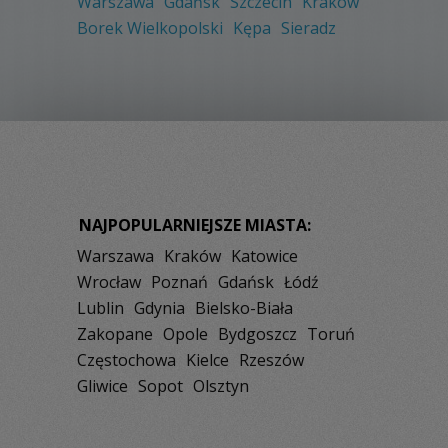
Warszawa
Gdańsk
Szczecin
Kraków
Borek Wielkopolski
Kępa
Sieradz
NAJPOPULARNIEJSZE MIASTA:
Warszawa
Kraków
Katowice
Wrocław
Poznań
Gdańsk
Łódź
Lublin
Gdynia
Bielsko-Biała
Zakopane
Opole
Bydgoszcz
Toruń
Częstochowa
Kielce
Rzeszów
Gliwice
Sopot
Olsztyn