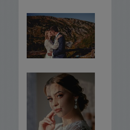
- plener w innym dniu niż ceremonia
- wszystkie zdjęcia w wysokiej rozdzielczości
na płycie CD
-
eksluzywna fotoksiążka, 20
rozkładówek 30x60
cm
Cena: 2.600 zł
Dzień ślubu (bez pleneru)
- ceremonia
- zdjęcie grupowe
- przyjęcie do godz. 1.30
- wszystkie zdjęcia w wysokiej rozdzielczości
na płycie CD
Cena: 2.000 zł