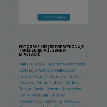
Zobacz więcej
FOTOGRAF KRZYSZTOF WYKONUJE
TAKŻE ZDJĘCIA ŚLUBNE W
MIASTACH:
Kalisz
Pleszew
Koźmin Wielkopolski
Krotoszyn
Ostrów Wielkopolski
Jarocin
Poznań
Dobrzyca
Kotlin
Raszków
Zduny
Kobylin
Żerków
Gostyń
Rawicz
Leszno
Jaraczewo
Konin
Września
Gniezno
Nowe Miasto nad Wartą
Wrocław