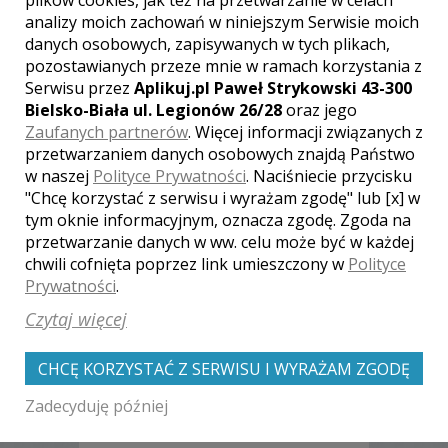
analizy moich zachowań w niniejszym Serwisie moich
danych osobowych, zapisywanych w tych plikach,
[ brak komentarzy ]
pozostawianych przeze mnie w ramach korzystania z
Serwisu przez
Aplikuj.pl Paweł Strykowski 43-300
Bielsko-Biała ul. Legionów 26/28
oraz jego
Zaufanych partnerów
. Więcej informacji związanych z
przetwarzaniem danych osobowych znajdą Państwo
w naszej
Polityce Prywatności
. Naciśniecie przycisku
Zobacz także galerie
"Chcę korzystać z serwisu i wyrażam zgodę" lub [x] w
tym oknie informacyjnym, oznacza zgodę. Zgoda na
innych fotografów
przetwarzanie danych w ww. celu może być w każdej
chwili cofnięta poprzez link umieszczony w
Polityce
Prywatności
.
Czytaj więcej
CHCĘ KORZYSTAĆ Z SERWISU I WYRAŻAM ZGODĘ
Zadecyduję później