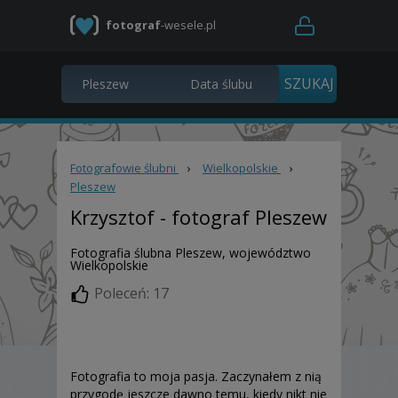
fotograf
-wesele.pl
Fotografowie ślubni
›
Wielkopolskie
›
Pleszew
Krzysztof
- fotograf Pleszew
Fotografia ślubna Pleszew, województwo
Wielkopolskie
Poleceń: 17
Fotografia to moja pasja. Zaczynałem z nią
przygodę jeszcze dawno temu, kiedy nikt nie