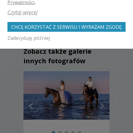
Adam Pietrzykowski
, ślub:
2017-
Prywatności
.
07-01
Czytaj więcej
CHCĘ KORZYSTAĆ Z SERWISU I WYRAŻAM ZGODĘ
Zadecyduję później
Zobacz także galerie
innych fotografów