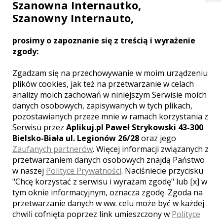
Szanowna Internautko,
fotografowanie bez lampy.
Szanowny Internauto,
Wszystkie zdjęcia wykonywane są w
formacie RAW (cyfrowy negatyw) i poddane
prosimy o zapoznanie się z treścią i wyrażenie
profesjonalnej obróbce.
zgody:
Zgadzam się na przechowywanie w moim urządzeniu
plików cookies, jak też na przetwarzanie w celach
analizy moich zachowań w niniejszym Serwisie moich
Opinie o fotografie (1)
danych osobowych, zapisywanych w tych plikach,
pozostawianych przeze mnie w ramach korzystania z
Serwisu przez
Aplikuj.pl Paweł Strykowski 43-300
Bielsko-Biała ul. Legionów 26/28
oraz jego
Ocena:
5,00
/
5
Zaufanych partnerów
. Więcej informacji związanych z
przetwarzaniem danych osobowych znajdą Państwo
w naszej
Polityce Prywatności
. Naciśniecie przycisku
Otwarte podejście do zlecenia,
"Chcę korzystać z serwisu i wyrażam zgodę" lub [x] w
dobra komunikacja, duża
tym oknie informacyjnym, oznacza zgodę. Zgoda na
świadomość estetyczna i
przetwarzanie danych w ww. celu może być w każdej
kreatywne pomysły. Polecam!
chwili cofnięta poprzez link umieszczony w
Polityce