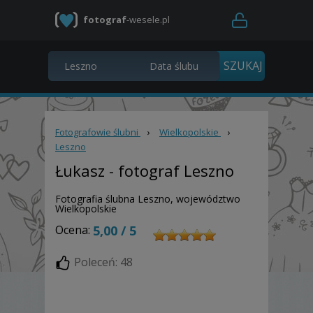
fotograf
-wesele.pl
Fotografowie ślubni
›
Wielkopolskie
›
Leszno
Łukasz
- fotograf Leszno
Fotografia ślubna Leszno, województwo
Wielkopolskie
Ocena:
5,00 / 5
Poleceń: 48