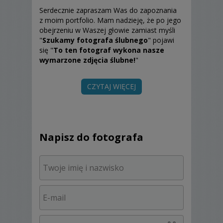
Serdecznie zapraszam Was do zapoznania
z moim portfolio. Mam nadzieję, że po jego
obejrzeniu w Waszej głowie zamiast myśli
"
Szukamy fotografa ślubnego
" pojawi
się "
To ten fotograf wykona nasze
wymarzone zdjęcia ślubne!
"
CZYTAJ WIĘCEJ
Mieszkam w Lesznie. Jednak nie zamykam
się w studio i nie ograniczam tylko do
fotografowania w najbliższej okolicy.
Pracuję na terenie całego kraju. Odległości
nie stoją na przeszkodzie do wykonania
Napisz do fotografa
zdjęć ślubnych, do których wraca się po
wielu latach.
Podczas reportażu (przygotowania,
błogosławieństwo, ceremonia, wesele) nie
ingeruję w przebieg zdarzeń. Nie proszę o
powtórki. Staram się być niewidoczny.