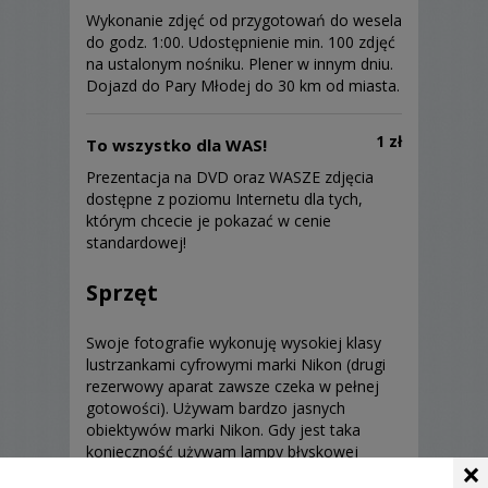
Wykonanie zdjęć od przygotowań do wesela
do godz. 1:00. Udostępnienie min. 100 zdjęć
na ustalonym nośniku. Plener w innym dniu.
Dojazd do Pary Młodej do 30 km od miasta.
1 zł
To wszystko dla WAS!
Prezentacja na DVD oraz WASZE zdjęcia
dostępne z poziomu Internetu dla tych,
którym chcecie je pokazać w cenie
standardowej!
Sprzęt
Swoje fotografie wykonuję wysokiej klasy
lustrzankami cyfrowymi marki Nikon (drugi
rezerwowy aparat zawsze czeka w pełnej
gotowości). Używam bardzo jasnych
obiektywów marki Nikon. Gdy jest taka
konieczność używam lampy błyskowej
×
Nikon SB-800, preferuję jednak