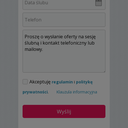
Zupełnie inny charakter ma praca podczas
fotografowania pleneru. Wtedy mamy dużo
czasu na kreowanie, powtarzanie ujęć. To
ciężka praca zarówno dla fotografa jak i
modeli.:-) Jednak efektem są zdjęcia bez
sztuczności pokazujące, że jest chemia
między Wami. Preferuję romantyczne
plenery. Zarówno miejskie jak i w terenach
zielonych.
Serdecznie zapraszam do złożenia
zapytania.
Akceptuję
regulamin
i
politykę
prywatności
.
Klauzula informacyjna