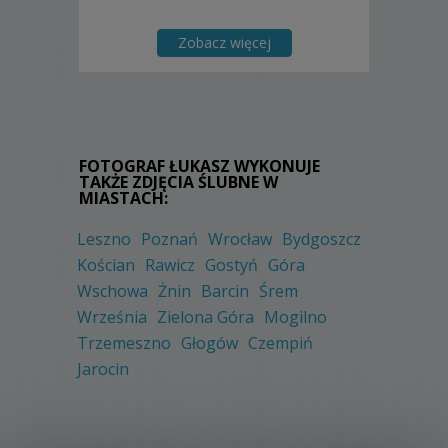
Zobacz więcej
FOTOGRAF ŁUKASZ WYKONUJE
TAKŻE ZDJĘCIA ŚLUBNE W
MIASTACH:
Leszno
Poznań
Wrocław
Bydgoszcz
Kościan
Rawicz
Gostyń
Góra
Wschowa
Żnin
Barcin
Śrem
Września
Zielona Góra
Mogilno
Trzemeszno
Głogów
Czempiń
Jarocin