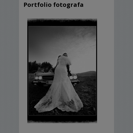
Portfolio fotografa
- przygotowania do ślubu,
- ceremonia zaślubin,
- uroczystość weselna (około 3 godz.),
- sesja plenerowa,
- 60 zdjęć poddanych obróbce cyfrowej w
formacie 15x21 w klasycznym albumie,
- 200 zdjęć na płycie dvd w pełnej
rozdzielczości,
- galeria internetowa z Waszymi zdjęciami.
Pakiet złoty
- przygotowania do ślubu,
- ceremonia zaślubin,
- uroczystość weselna do około godz. 1 w
nocy,
- sesja plenerowa,
- 60 zdjęć poddanych obróbce cyfrowej w