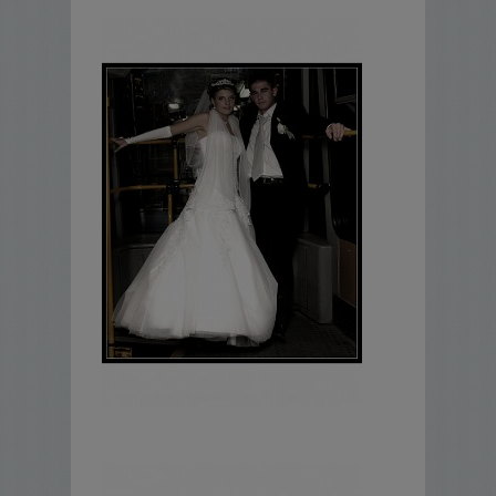
formacie 15x21 w klasycznym albumie,
- 350-400 zdjęć na płycie dvd w pełnej
rozdzielczości,
- galeria internetowa z Waszymi zdjęciami
Sesja plenerowa
Trwa od 1 do 4 godz. oczywiście w
zależności od ilości miejsc, w jakich się
będzie odbywać (1 lub więcej).
Ze względu na to, że jest to bardzo
wzniosła chwila i jest wiele stresu i mało
czasu na wszystko, staram się namawiać
Was na plenery kilka dni później lub na
następny dzień, kiedy wszystko jest już na
spokojnie i bezstresowo i nie opuszczając
przyjęcia ani gości można wykonać cała
sesje. Jeżeli państwo chcielibyście inaczej i
nie będzie żadnych przeszkód np. zła
pogoda, lub jakieś inne nie sprzyjające
rzeczy oczywiście taki plener może się
odbyć tego samego dnia.