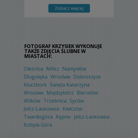
Zobacz więcej
FOTOGRAF KRZYSIEK WYKONUJE
TAKŻE ZDJĘCIA ŚLUBNE W
MIASTACH:
Oleśnica
Milicz
Namysłów
Długołęka
Wrocław
Dobroszyce
Kluczbork
Święta Katarzyna
Wrocław
Międzybórz
Bierutów
Wilków
Trzebnica
Syców
Jelcz-Laskowice
Kiełczów
Twardogóra
Kępno
Jelcz-Laskowice
Kobyla Góra