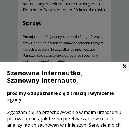
na ustalonym nośniku. Plener w innym dniu.
propozycje..
Dojazd do Pary Młodej do 30 km od miasta.
Sprzęt
Pracuję na profesjonalnym sprzęcie fotograficznym
firmy Canon od szerokich kątów po teleobiektywy, z
których wyciskam to wszystko, co możliwe, aby
Państwu dać satysfakcję z oglądanych później w
rodzinnej atmosferze zdjęć...
×
Szanowna Internautko,
Szanowny Internauto,
prosimy o zapoznanie się z treścią i wyrażenie
Opinie o fotografie (0)
zgody:
Zgadzam się na przechowywanie w moim urządzeniu
plików cookies, jak też na przetwarzanie w celach
analizy moich zachowań w niniejszym Serwisie moich