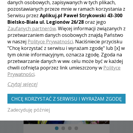
[ brak komentarzy ]
danych osobowych, zapisywanych w tych plikach,
pozostawianych przeze mnie w ramach korzystania z
Serwisu przez
Aplikuj.pl Paweł Strykowski 43-300
Bielsko-Biała ul. Legionów 26/28
oraz jego
Zaufanych partnerów
. Więcej informacji związanych z
przetwarzaniem danych osobowych znajdą Państwo
w naszej
Polityce Prywatności
. Naciśniecie przycisku
Zobacz także galerie
"Chcę korzystać z serwisu i wyrażam zgodę" lub [x] w
tym oknie informacyjnym, oznacza zgodę. Zgoda na
innych fotografów
przetwarzanie danych w ww. celu może być w każdej
chwili cofnięta poprzez link umieszczony w
Polityce
Prywatności
.
Czytaj więcej
CHCĘ KORZYSTAĆ Z SERWISU I WYRAŻAM ZGODĘ
Zadecyduję później