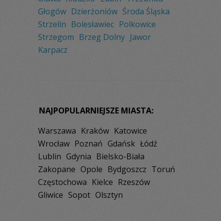
Głogów
Dzierżoniów
Środa Śląska
Strzelin
Bolesławiec
Polkowice
Strzegom
Brzeg Dolny
Jawor
Karpacz
NAJPOPULARNIEJSZE MIASTA:
Warszawa
Kraków
Katowice
Wrocław
Poznań
Gdańsk
Łódź
Lublin
Gdynia
Bielsko-Biała
Zakopane
Opole
Bydgoszcz
Toruń
Częstochowa
Kielce
Rzeszów
Gliwice
Sopot
Olsztyn