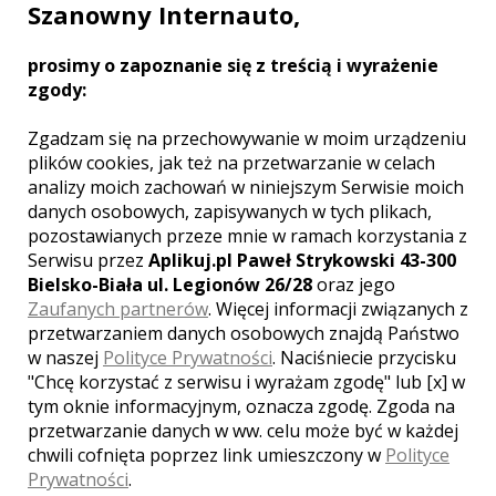
Szanowny Internauto,
Zobacz więcej
prosimy o zapoznanie się z treścią i wyrażenie
zgody:
Zgadzam się na przechowywanie w moim urządzeniu
plików cookies, jak też na przetwarzanie w celach
analizy moich zachowań w niniejszym Serwisie moich
danych osobowych, zapisywanych w tych plikach,
pozostawianych przeze mnie w ramach korzystania z
Serwisu przez
Aplikuj.pl Paweł Strykowski 43-300
Bielsko-Biała ul. Legionów 26/28
oraz jego
Zaufanych partnerów
. Więcej informacji związanych z
przetwarzaniem danych osobowych znajdą Państwo
w naszej
Polityce Prywatności
. Naciśniecie przycisku
"Chcę korzystać z serwisu i wyrażam zgodę" lub [x] w
Serhiy - Wrocław
tym oknie informacyjnym, oznacza zgodę. Zgoda na
przetwarzanie danych w ww. celu może być w każdej
2400 zł
/ sesja
chwili cofnięta poprzez link umieszczony w
Polityce
Ocena:
(1 opinia)
5,00 / 5
Prywatności
.