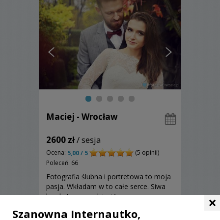
Maciej - Wrocław
2600 zł
/ sesja
Ocena:
(5 opinii)
5,00 / 5
Poleceń: 66
Fotografia ślubna i portretowa to moja
pasja. Wkładam w to całe serce. Siwa
broda to przez dzieci:)
×
Szanowna Internautko,