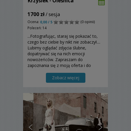
Krzysiek - Oleśnica
1700 zł
/ sesja
Ocena:
(0 opinii)
0,00 / 5
Poleceń: 14
...Fotografując, staraj się pokazać to,
czego bez ciebie by nikt nie zobaczył....
Lubimy oglądać zdjęcia ślubne,
dopatrywać się na nich emocji
nowożeńców. Zapraszam do
zapoznania się z moją oferta i do
skorzystania z niej!
Zobacz więcej