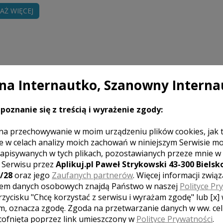
AŻ WIĘCEJ
a Internautko, Szanowny Interna
poznanie się z treścią i wyrażenie zgody:
Cena
na przechowywanie w moim urządzeniu plików cookies, jak 
ń do wesela do godz. 1:00. Udostępnienie min.
2800 zł
e w celach analizy moich zachowań w niniejszym Serwisie m
. Plener w innym dniu. Dojazd do Pary Młodej
apisywanych w tych plikach, pozostawianych przeze mnie w
z Serwisu przez
Aplikuj.pl Paweł Strykowski 43-300 Bielsko
/28
oraz jego
Zaufanych partnerów
. Więcej informacji zwią
em danych osobowych znajdą Państwo w naszej
Polityce Pr
rzycisku "Chcę korzystać z serwisu i wyrażam zgodę" lub [x]
a sb800.
m, oznacza zgodę. Zgoda na przetwarzanie danych w ww. ce
 cofnięta poprzez link umieszczony w
Polityce Prywatności
.