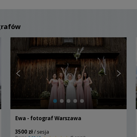
grafów
Ewa - fotograf Warszawa
3500 zł
/ sesja