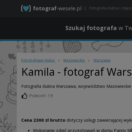
fotograf
-wesele.pl
Fotografia ślubna i zdjęc
Szukaj fotografa
w Tw
Fotografowie ślubni
›
Mazowieckie
›
Warszawa
Kamila
- fotograf War
Fotografia ślubna Warszawa, województwo Mazowieckie
Poleceń: 19
Cena 2300 zł
brutto
dotyczy usługi zawierającej wyk
Wykonanie zdjęć przygotowań w domu Panny Młod