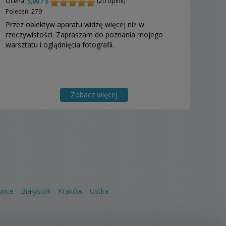
Ocena:
(20 opinii)
5,00 / 5
Poleceń: 279
Przez obiektyw aparatu widzę więcej niż w
rzeczywistości. Zapraszam do poznania mojego
warsztatu i oglądnięcia fotografii.
Zobacz więcej
wice
Białystok
Kraków
Ustka