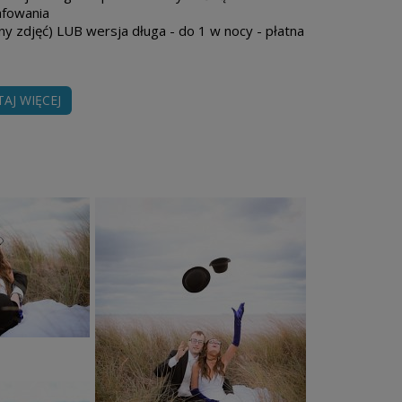
afowania
ny zdjęć) LUB wersja długa - do 1 w nocy - płatna
e CD/DVD lub pendrive
TAJ WIĘCEJ
otowanych zdjęć na CD/DVD + link internetowy w formie
(plener oddzielny) - do 5 miejscówek nie dalej niż w
głego miejsca wykonania pleneru wymaga indywidualnej
zł brutto.
 specjalne życzenie dla Par, które wybierają opcję "PEŁNY
szego albumy za DOPŁATĄ.