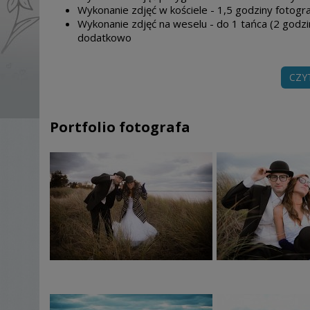
Wykonanie zdjęć w kościele - 1,5 godziny fotogr
Wykonanie zdjęć na weselu - do 1 tańca (2 godzi
dodatkowo
Udostępnienie prawidłowo wykonanych zdjęć na płyci
CZY
Udostępnienie około 150-180 wybranych i przyg
eseju na serwerze
Dojazd do pary młodej do 30 km od Warszawy
Portfolio fotografa
Wykonanie zdjęć w plenerze - 5 godzin fotografowania 
promieniu 30 km od centrum Warszawy. Wybranie odle
wyceny usługi.
Cena za oddzielny plener:
1500 zł brutto
PEŁNY PAKIET (reporteż + plener całodzienny):
3500 
Album ślubny, wyklejany
(30 kart, 60 stron) tylko na
PAKIET" - reportaż + plener. Możliwość wybory droż