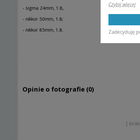
Czytaj więcej
- sigma 24mm, 1.8,
- nikkor 50mm, 1.8;
- nikkor 85mm, 1.8.
Zadecyduję p
Opinie o fotografie (0)
[ bra