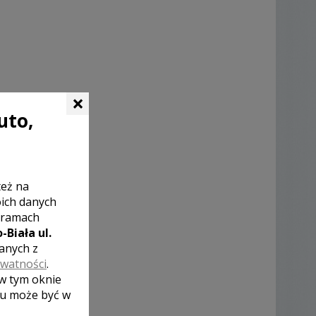
×
uto,
też na
oich danych
 ramach
-Biała ul.
zanych z
ywatności
.
 w tym oknie
lu może być w