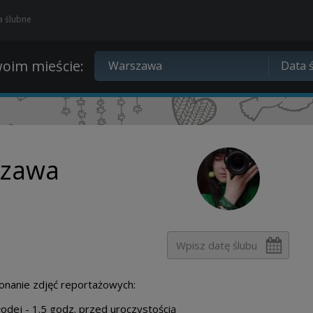
ia ślubne
oim mieście:
szawa
onanie zdjęć reportażowych:
ej - 1.5 godz. przed uroczystością