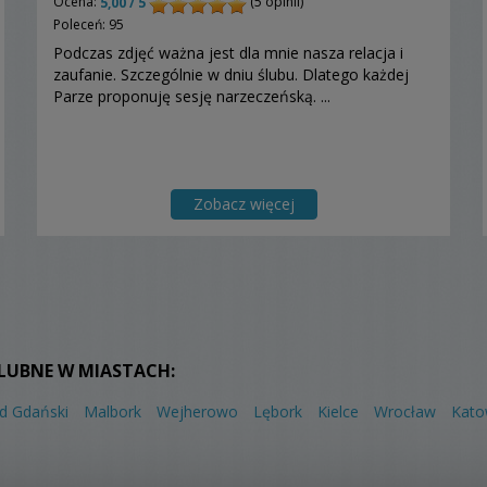
Ocena:
(5 opinii)
5,00 / 5
Poleceń: 95
Podczas zdjęć ważna jest dla mnie nasza relacja i
zaufanie. Szczególnie w dniu ślubu. Dlatego każdej
Parze proponuję sesję narzeczeńską. ...
Zobacz więcej
ŚLUBNE W MIASTACH:
d Gdański
Malbork
Wejherowo
Lębork
Kielce
Wrocław
Kato