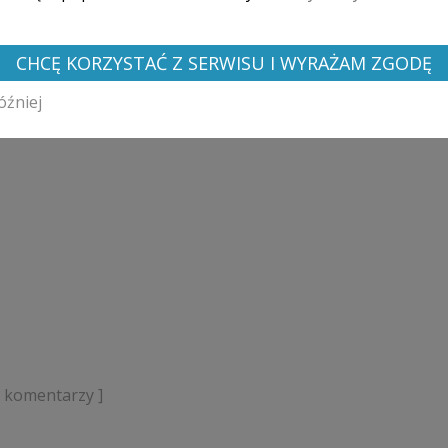
CHCĘ KORZYSTAĆ Z SERWISU I WYRAŻAM ZGODĘ
óźniej
k komentarzy ]