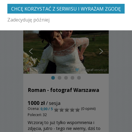
innych fotografów
CHCĘ KORZYSTAĆ Z SERWISU I WYRAŻAM ZGODĘ
Zadecyduję później
Roman - fotograf Warszawa
1000 zł
/ sesja
Ocena:
(0 opinii)
0,00 / 5
Poleceń: 32
Wczoraj to już tylko wspomnienia i
zdjęcia, jutro - tego nie wiemy, dziś to