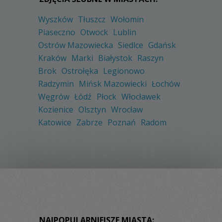
Wyszków
Tłuszcz
Wołomin
Piaseczno
Otwock
Lublin
Ostrów Mazowiecka
Siedlce
Gdańsk
Kraków
Marki
Białystok
Raszyn
Brok
Ostrołęka
Legionowo
Radzymin
Mińsk Mazowiecki
Łochów
Węgrów
Łódź
Płock
Włocławek
Kozienice
Olsztyn
Wrocław
Katowice
Zabrze
Poznań
Radom
NAJPOPULARNIEJSZE MIASTA: