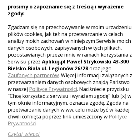
Podczas fotografowania uroczystości ślubnej i
prosimy o zapoznanie się z treścią i wyrażenie
weselnej, jak i przy wykonywaniu zdjęć w plenerze
zgody:
posiadam
profesjonalny sprzęt fotograficzny Nikon.
Zgadzam się na przechowywanie w moim urządzeniu
plików cookies, jak też na przetwarzanie w celach
analizy moich zachowań w niniejszym Serwisie moich
danych osobowych, zapisywanych w tych plikach,
pozostawianych przeze mnie w ramach korzystania z
Opinie o fotografie (0)
Serwisu przez
Aplikuj.pl Paweł Strykowski 43-300
Bielsko-Biała ul. Legionów 26/28
oraz jego
Zaufanych partnerów
. Więcej informacji związanych z
przetwarzaniem danych osobowych znajdą Państwo
w naszej
Polityce Prywatności
. Naciśniecie przycisku
[ brak komentarzy ]
"Chcę korzystać z serwisu i wyrażam zgodę" lub [x] w
tym oknie informacyjnym, oznacza zgodę. Zgoda na
przetwarzanie danych w ww. celu może być w każdej
chwili cofnięta poprzez link umieszczony w
Polityce
Prywatności
.
Czytaj więcej
Zobacz także galerie