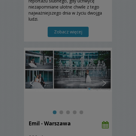
reportażu ślubnego, gdy uchwycę
niezapomniane ulotne chwile z tego
najważniejszego dnia w życiu dwojga
ludzi.
Zobacz więcej
Emil - Warszawa