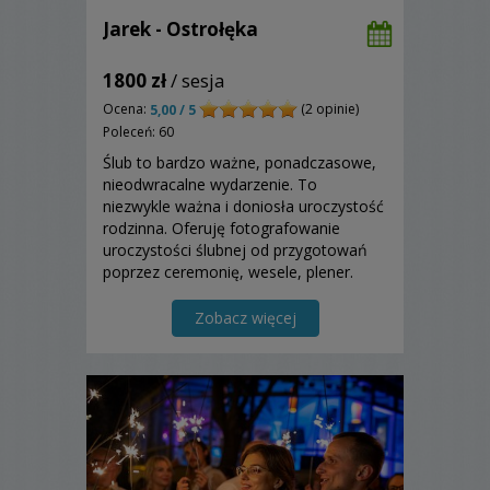
Jarek - Ostrołęka
1800 zł
/ sesja
Ocena:
(2 opinie)
5,00 / 5
Poleceń: 60
Ślub to bardzo ważne, ponadczasowe,
nieodwracalne wydarzenie. To
niezwykle ważna i doniosła uroczystość
rodzinna. Oferuję fotografowanie
uroczystości ślubnej od przygotowań
poprzez ceremonię, wesele, plener.
Wykonam w sposób profesjonalny
reportaż z tego wyjątkowego dnia.
Zobacz więcej