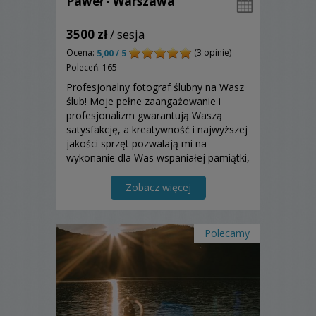
Paweł - Warszawa
3500 zł
/ sesja
Ocena:
(3 opinie)
5,00 / 5
Poleceń: 165
Profesjonalny fotograf ślubny na Wasz
ślub! Moje pełne zaangażowanie i
profesjonalizm gwarantują Waszą
satysfakcję, a kreatywność i najwyższej
jakości sprzęt pozwalają mi na
wykonanie dla Was wspaniałej pamiątki,
do której będziecie wracali latami.
Zobacz więcej
Polecamy