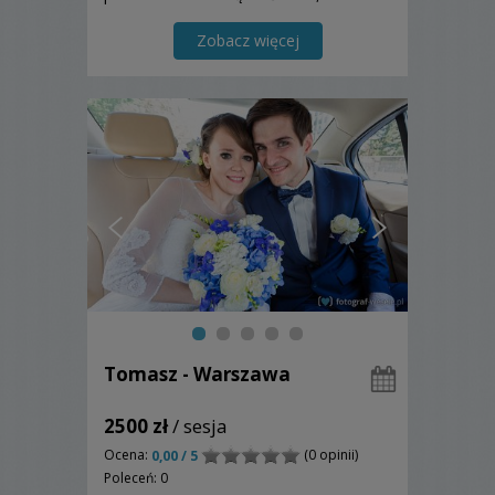
znaczy, że dojadę tam, gdzie mnie
zaprosicię.
Zobacz więcej
Tomasz - Warszawa
2500 zł
/ sesja
Ocena:
(0 opinii)
0,00 / 5
Poleceń: 0