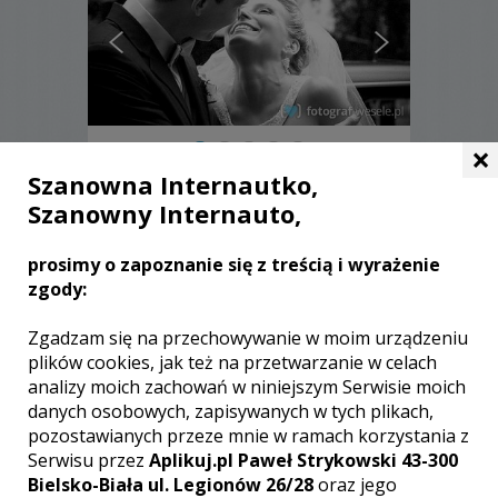
×
Szanowna Internautko,
Marcin - Warszawa
Szanowny Internauto,
1600 zł
/ sesja
prosimy o zapoznanie się z treścią i wyrażenie
Ocena:
(0 opinii)
0,00 / 5
zgody:
Poleceń: 1
Fotografia z pasją, pamiątka na całe
Zgadzam się na przechowywanie w moim urządzeniu
życie. Proponuję wykonanie reportażu
plików cookies, jak też na przetwarzanie w celach
ślubnego w sposób pozwalający Wam
analizy moich zachowań w niniejszym Serwisie moich
powrót do tego magicznego dnia w
danych osobowych, zapisywanych w tych plikach,
każdej chwili.
pozostawianych przeze mnie w ramach korzystania z
Serwisu przez
Aplikuj.pl Paweł Strykowski 43-300
Zobacz więcej
Bielsko-Biała ul. Legionów 26/28
oraz jego