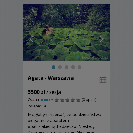
Agata - Warszawa
3500 zł
/ sesja
Ocena:
(0 opinii)
0,00 / 5
Poleceń: 36
Mogłabym napisać, że od dziecińśtwa
biegałam z aparatem...
#patrzjakiemądredziecko. Niestety.
Życie jest dużo prostsze. Najpierw