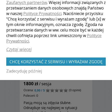
Zaufanych partnerów
. Więcej informacji związanych z
przetwarzaniem danych osobowych znajdą Państwo
w naszej
Polityce Prywatności
. Naciśniecie przycisku
"Chcę korzystać z serwisu i wyrażam zgodę" lub [x] w
tym oknie informacyjnym, oznacza zgodę. Zgoda na
przetwarzanie danych w ww. celu może być w każdej
chwili cofnięta poprzez link umieszczony w
Polityce
Prywatności
.
Czytaj więcej
CHCĘ KORZYSTAĆ Z SERWISU I WYRAŻAM ZGODĘ
Zadecyduję później
Jan - Warszawa
1800 zł
/ sesja
Ocena:
(0 opinii)
0,00 / 5
Poleceń: 0
Pasją moją są zdjęcia ślubne.
Odnajduje się najlepiej w sytuacji