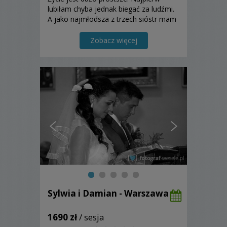
lubiłam chyba jednak biegać za ludźmi.
A jako najmłodsza z trzech sióstr mam
w tym wprawę.Tak naprawdę ludzie
mnie fascynują.
Zobacz więcej
Sylwia i Damian - Warszawa
1690 zł
/ sesja