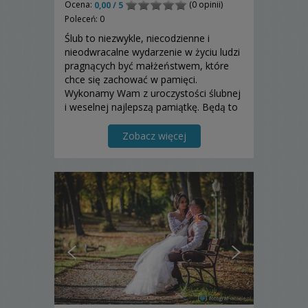
Ocena:
(0 opinii)
0,00 / 5
Poleceń: 0
Ślub to niezwykle, niecodzienne i
nieodwracalne wydarzenie w życiu ludzi
pragnących być małżeństwem, które
chce się zachować w pamięci.
Wykonamy Wam z uroczystości ślubnej
i weselnej najlepszą pamiątkę. Będą to
w sposób profesjonalny wykonane
zdjęcia ślubne.
Zobacz więcej