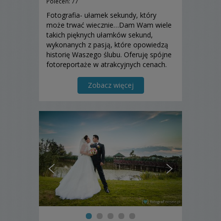
Poleceń: 77
Fotografia- ułamek sekundy, który
może trwać wiecznie…Dam Wam wiele
takich pięknych ułamków sekund,
wykonanych z pasją, które opowiedzą
historię Waszego ślubu. Oferuję spójne
fotoreportaże w atrakcyjnych cenach.
Zapraszam na niezobowiązujące
spotkanie przy kawie. Małgosia.
Zobacz więcej