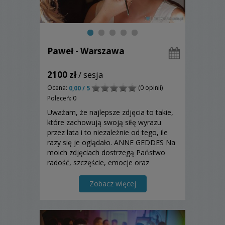
Paweł - Warszawa
2100 zł
/ sesja
Ocena:
(0 opinii)
0,00 / 5
Poleceń: 0
Uważam, że najlepsze zdjęcia to takie,
które zachowują swoją siłę wyrazu
przez lata i to niezależnie od tego, ile
razy się je oglądało. ANNE GEDDES Na
moich zdjęciach dostrzegą Państwo
radość, szczęście, emocje oraz
wzruszenie, które towarzyszy Wam w
tym pięknym dniu.
Zobacz więcej