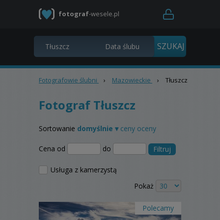
fotograf
-wesele.pl
Fotografowie ślubni
›
Mazowieckie
›
Tłuszcz
Fotograf Tłuszcz
Sortowanie
domyślnie ▾
ceny
oceny
Cena od
do
Filtruj
Usługa z kamerzystą
Pokaż
Polecamy