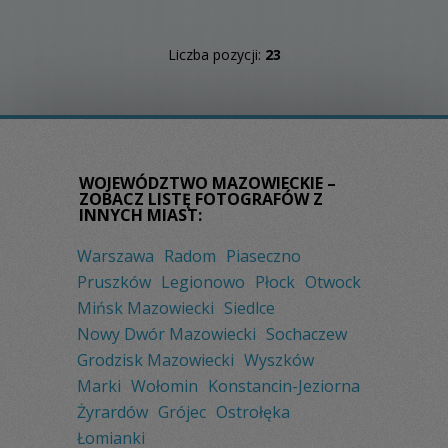
Liczba pozycji:
23
WOJEWÓDZTWO MAZOWIECKIE –
ZOBACZ LISTĘ FOTOGRAFÓW Z
INNYCH MIAST:
Warszawa
Radom
Piaseczno
Pruszków
Legionowo
Płock
Otwock
Mińsk Mazowiecki
Siedlce
Nowy Dwór Mazowiecki
Sochaczew
Grodzisk Mazowiecki
Wyszków
Marki
Wołomin
Konstancin-Jeziorna
Żyrardów
Grójec
Ostrołęka
Łomianki