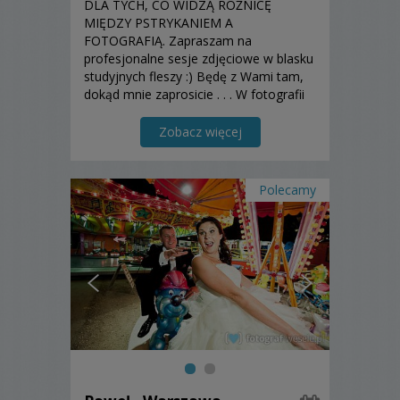
DLA TYCH, CO WIDZĄ RÓŻNICĘ
MIĘDZY PSTRYKANIEM A
FOTOGRAFIĄ. Zapraszam na
profesjonalne sesje zdjęciowe w blasku
studyjnych fleszy :) Będę z Wami tam,
dokąd mnie zaprosicie . . . W fotografii
nie wyznaczam ograniczeń, jestem
otwarty na najbardziej szalone
Zobacz więcej
wyzwania!
Polecamy