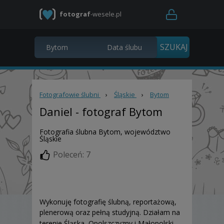
fotograf
-wesele.pl
Fotografowie ślubni
›
Śląskie
›
Bytom
Daniel
- fotograf Bytom
Fotografia ślubna Bytom, województwo
Śląskie
Poleceń: 7
Wykonuję fotografię ślubną, reportażową,
plenerową oraz pełną studyjną. Działam na
terenie Śląska, Opolszczyzny i Małopolski.