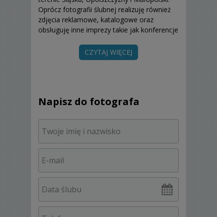
Oprócz fotografii ślubnej realizuję również
zdjęcia reklamowe, katalogowe oraz
obsługuję inne imprezy takie jak konferencje
i przedstawienia.
CZYTAJ WIĘCEJ
Podczas spotkania zemną zobaczycie
wszystkie zdjęcia z całego dnia reportażu
ślubu i wesela. W necie są ujęcia plenerowe
te najładniejsze, ja dodałem jeszcze sam
ślub i wesele. Dodatkowo odpowiem na
Napisz do fotografa
pytania związane z fotografowaniem
podczas samego ślubu w Kościele lub w
USC.