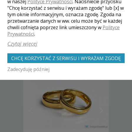
1400 zł
/ sesja
w naszej
Polityce Prywatności
. Naciśniecie przycisku
Ocena:
(0 opinii)
0,00 / 5
"Chcę korzystać z serwisu i wyrażam zgodę" lub [x] w
Poleceń: 5
tym oknie informacyjnym, oznacza zgodę. Zgoda na
Utrwalanie pięknych chwil życia - tym
przetwarzanie danych w ww. celu może być w każdej
zajmuje się nasza firma. Do takich
chwili cofnięta poprzez link umieszczony w
Polityce
pięknych, bardzo ważnych, doniosłych i
Prywatności
.
nieodwracalnych chwil zalicza ...
Czytaj więcej
CHCĘ KORZYSTAĆ Z SERWISU I WYRAŻAM ZGODĘ
Zobacz więcej
Zadecyduję później