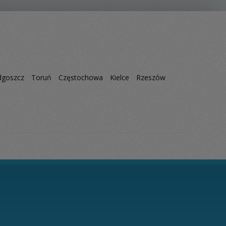
dgoszcz
Toruń
Częstochowa
Kielce
Rzeszów