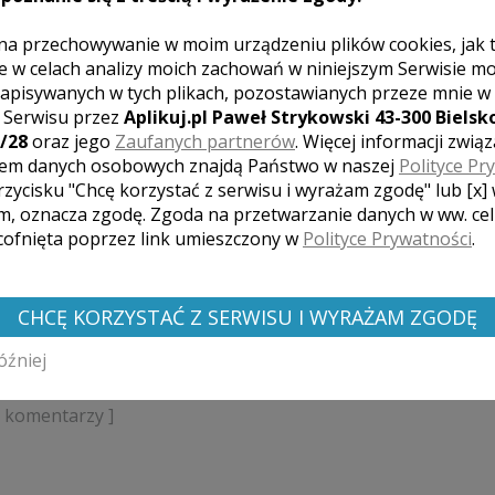
innym terminie. Dostajecie 50-100 zdjęć
1000 zł
na przechowywanie w moim urządzeniu plików cookies, jak 
-drive.
e w celach analizy moich zachowań w niniejszym Serwisie m
apisywanych w tych plikach, pozostawianych przeze mnie w
z Serwisu przez
Aplikuj.pl Paweł Strykowski 43-300 Bielsko
/28
oraz jego
Zaufanych partnerów
. Więcej informacji zwią
lampy - osprzet.
em danych osobowych znajdą Państwo w naszej
Polityce Pr
rzycisku "Chcę korzystać z serwisu i wyrażam zgodę" lub [x]
m, oznacza zgodę. Zgoda na przetwarzanie danych w ww. ce
 cofnięta poprzez link umieszczony w
Polityce Prywatności
.
CHCĘ KORZYSTAĆ Z SERWISU I WYRAŻAM ZGODĘ
óźniej
k komentarzy ]