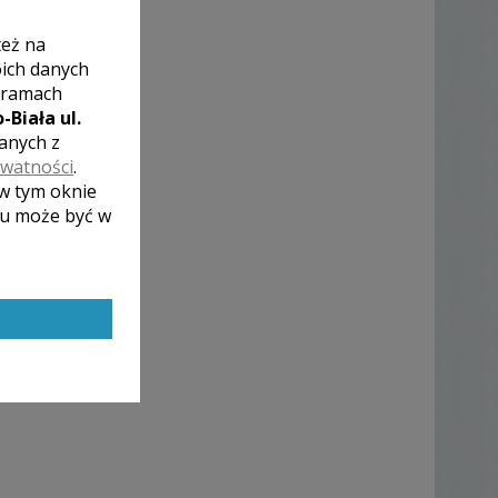
też na
oich danych
 ramach
-Biała ul.
zanych z
ywatności
.
 w tym oknie
lu może być w