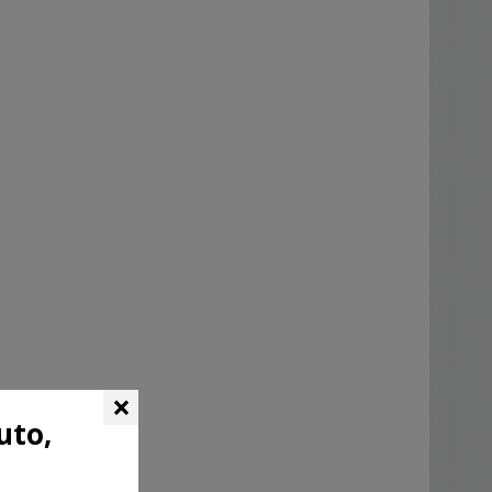
×
uto,