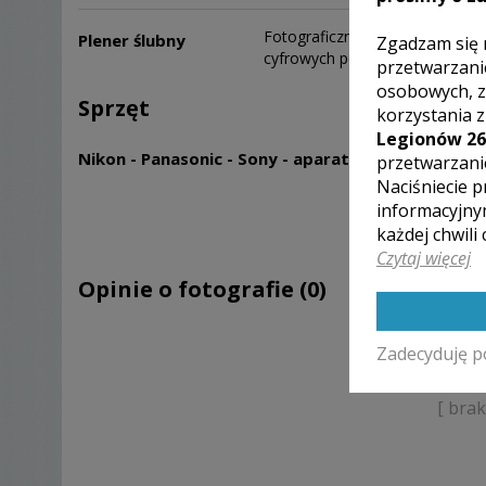
Fotograficzny plener ślubny w 
Plener ślubny
Zgadzam się 
cyfrowych pełnej jakości na pen
przetwarzani
osobowych, z
Sprzęt
korzystania 
Legionów 26
Nikon - Panasonic - Sony - aparaty - obiektywy - 
przetwarzani
Naciśniecie p
informacyjny
każdej chwili
Czytaj więcej
Opinie o fotografie (0)
Zadecyduję p
[ bra