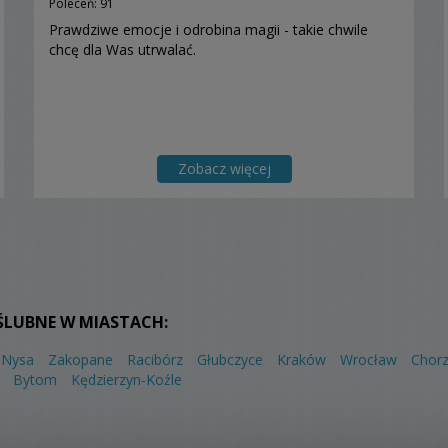
Poleceń: 91
Prawdziwe emocje i odrobina magii - takie chwile
chcę dla Was utrwalać.
Zobacz więcej
ŚLUBNE W MIASTACH:
Nysa
Zakopane
Racibórz
Głubczyce
Kraków
Wrocław
Chor
Bytom
Kędzierzyn-Koźle