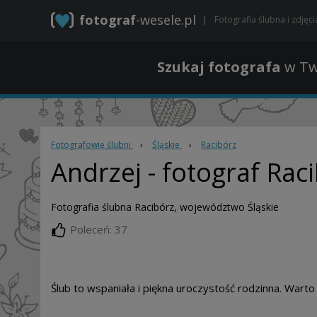
fotograf
-wesele.pl
Fotografia ślubna i zdjęc
Szukaj fotografa
w Tw
Fotografowie ślubni
›
Śląskie
›
Racibórz
Andrzej
- fotograf Rac
Fotografia ślubna Racibórz, województwo Śląskie
Poleceń: 37
Ślub to wspaniała i piękna uroczystość rodzinna. Warto z 