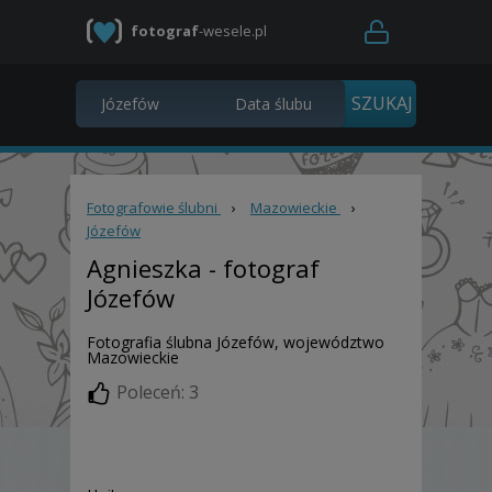
fotograf
-wesele.pl
Fotografowie ślubni
›
Mazowieckie
›
Józefów
Agnieszka
- fotograf
Józefów
Fotografia ślubna Józefów, województwo
Mazowieckie
Poleceń: 3