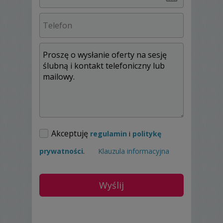
od początku do fotografii podchodziłam
bardzo szeroko. Odpowiada mi zarówno
wykonywanie reportażu jak i sesje w studio
czy w plenerze.
Mam nadzieję, że jakieś zdjęcie spodoba Ci
się szczególnie, choć całkiem możliwe, że
jeszcze tu takiego nie ma, więc…
let’s do it!
Akceptuję
regulamin
i
politykę
prywatności
.
Klauzula informacyjna