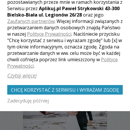
pozostawianych przeze mnie w ramach korzystania z
Serwisu przez
Aplikuj.pl Paweł Strykowski 43-300
[ brak komentarzy ]
Bielsko-Biała ul. Legionów 26/28
oraz jego
Zaufanych partnerów
. Więcej informacji związanych z
przetwarzaniem danych osobowych znajdą Państwo
w naszej
Polityce Prywatności
. Naciśniecie przycisku
"Chcę korzystać z serwisu i wyrażam zgodę" lub [x] w
tym oknie informacyjnym, oznacza zgodę. Zgoda na
przetwarzanie danych w ww. celu może być w każdej
Zobacz także galerie
chwili cofnięta poprzez link umieszczony w
Polityce
innych fotografów
Prywatności
.
Czytaj więcej
CHCĘ KORZYSTAĆ Z SERWISU I WYRAŻAM ZGODĘ
Zadecyduję później