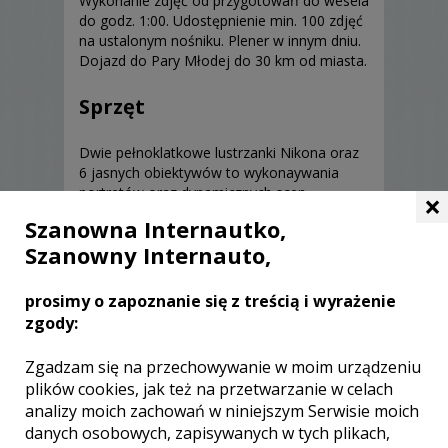
Wykonanie zdjęć od przygotowań do wesela
do godz. 1:00. Udostępnienie min. 100 zdjęć
na ustalonym nośniku. Plener w innym dniu.
Dojazd do Pary Młodej do 30 km od miasta.
Sprzęt
Dwie pełnoklatkowe lustrzanki Nikona oraz
6 jasnych obiektywów to wykonaywania
portretów oraz dynamicznych scen.
×
Szanowna Internautko,
Posiadam zezwolenie do fotografowania w
miejscach sakralnych.
Szanowny Internauto,
prosimy o zapoznanie się z treścią i wyrażenie
zgody:
Zgadzam się na przechowywanie w moim urządzeniu
Opinie o fotografie (0)
plików cookies, jak też na przetwarzanie w celach
analizy moich zachowań w niniejszym Serwisie moich
danych osobowych, zapisywanych w tych plikach,