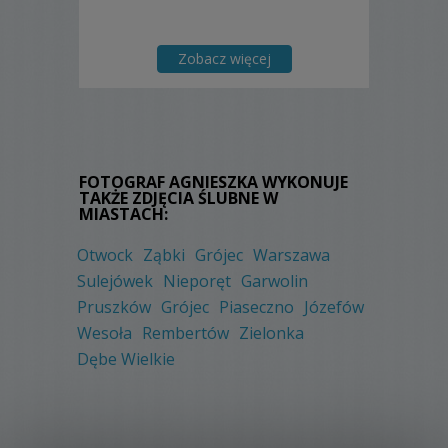
Zobacz więcej
FOTOGRAF AGNIESZKA WYKONUJE
TAKŻE ZDJĘCIA ŚLUBNE W
MIASTACH:
Otwock
Ząbki
Grójec
Warszawa
Sulejówek
Nieporęt
Garwolin
Pruszków
Grójec
Piaseczno
Józefów
Wesoła
Rembertów
Zielonka
Dębe Wielkie