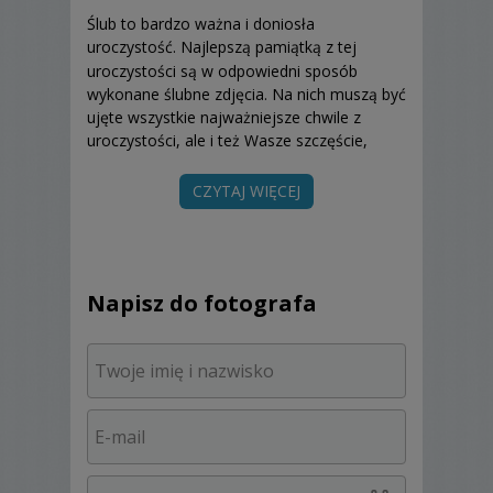
Ślub to bardzo ważna i doniosła
uroczystość. Najlepszą pamiątką z tej
uroczystości są w odpowiedni sposób
wykonane ślubne zdjęcia. Na nich muszą być
ujęte wszystkie najważniejsze chwile z
uroczystości, ale i też Wasze szczęście,
radość i inne emocje.
CZYTAJ WIĘCEJ
Oferuję kompleksową obsługę fotograficzną
Waszego ślubu. Jestem do dyspozycji
Państwa już od przygotowań do ślubu,
błogosławieństwa udzielanego przez
rodziców, ceremonii ślubnej w kościele lub w
Napisz do fotografa
USC i do oczepin na weselu. Proponuje
wykonywanie sesji plenerowych po ślubie i
weselu. Stawiam na zdjęcia spontaniczne i
przez to naturalne.
Wykonuję zdjęcia: