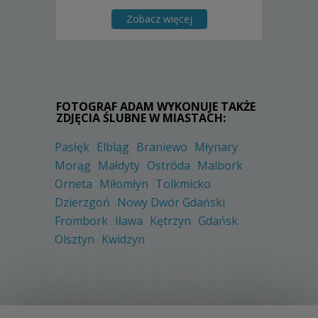
Zobacz więcej
FOTOGRAF ADAM WYKONUJE TAKŻE
ZDJĘCIA ŚLUBNE W MIASTACH:
Pasłęk
Elbląg
Braniewo
Młynary
Morąg
Małdyty
Ostróda
Malbork
Orneta
Miłomłyn
Tolkmicko
Dzierzgoń
Nowy Dwór Gdański
Frombork
Iława
Kętrzyn
Gdańsk
Olsztyn
Kwidzyn