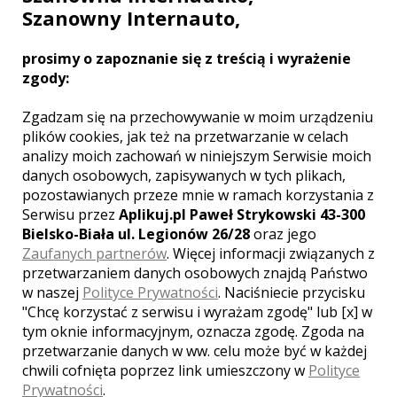
Szanowny Internauto,
Ocena:
5,00
/
5
prosimy o zapoznanie się z treścią i wyrażenie
zgody:
Zdjecia sa soper bardzo nam
Zgadzam się na przechowywanie w moim urządzeniu
sie podobaja bardzo mila osoba
plików cookies, jak też na przetwarzanie w celach
i slowna jeszcze raz bardzo
analizy moich zachowań w niniejszym Serwisie moich
dziekujemy i pozdrawiamy
danych osobowych, zapisywanych w tych plikach,
emila i sebastian chojnowscy
,
pozostawianych przeze mnie w ramach korzystania z
ślub:
2017-08-05
Serwisu przez
Aplikuj.pl Paweł Strykowski 43-300
Bielsko-Biała ul. Legionów 26/28
oraz jego
Bardzo rzetelny i profesjonalny
Zaufanych partnerów
. Więcej informacji związanych z
fotograf. Miła i sympatyczna
przetwarzaniem danych osobowych znajdą Państwo
współpraca. Super kontakt,
w naszej
Polityce Prywatności
. Naciśniecie przycisku
świetne wykonanie zdjęć. Z
pełną świadomością polecam w
"Chcę korzystać z serwisu i wyrażam zgodę" lub [x] w
100% wszystkim współpracy z
tym oknie informacyjnym, oznacza zgodę. Zgoda na
Panem Adamem. Zadowoleni
przetwarzanie danych w ww. celu może być w każdej
klienci - Marta i Jacek :)
chwili cofnięta poprzez link umieszczony w
Polityce
Marta Dobrowolska
, ślub:
2016-
Prywatności
.