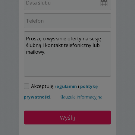
- plenerowe
- reportażowe
- studyjne (studio stacjonarne, znajduje się
w Elblągu istnieje możliwość przewożenia
oświetlenia)
Jeżeli szukasz bardziej artystycznego
podejścia do fotografii ślubnej i interesuje
Ciebie przede wszystkim jakość,
Zapraszam.
Akceptuję
regulamin
i
politykę
prywatności
.
Klauzula informacyjna