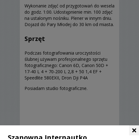
Wykonanie zdjęć od przygotowań do wesela
do godz. 1:00. Udostępnienie min. 100 zdjęć
na ustalonym nośniku. Plener w innym dniu.
Dojazd do Pary Młodej do 30 km od miasta.
Sprzęt
Podczas fotografowania uroczystości
ślubnej używam profesjonalnego sprzętu
fotograficznego: Canon 6D, Canon 50D +
17-40 L 4 + 70-200 L 2,8 + 50 1,4 EF +
Speedlite 580EXII, Dron Dji P4A
Posiadam studio fotograficzne.
×
Opinie o fotografie (2)
Szanowna Internautko,