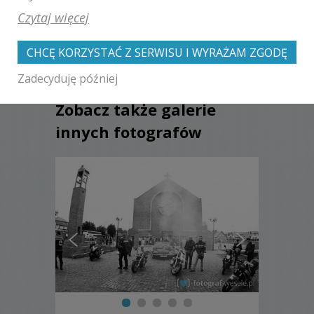
09-03
Czytaj więcej
CHCĘ KORZYSTAĆ Z SERWISU I WYRAŻAM ZGODĘ
Zadecyduję później
Zobacz także galerie
innych fotografów