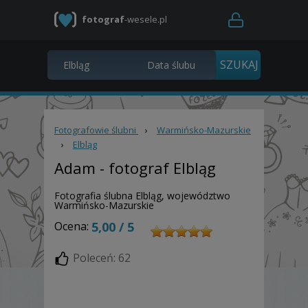
fotograf
-wesele.pl
Fotografowie ślubni
›
Warmińsko-Mazurskie
›
Elbląg
Adam
- fotograf Elbląg
Fotografia ślubna Elbląg, województwo
Warmińsko-Mazurskie
Ocena:
5,00 / 5
Poleceń: 62