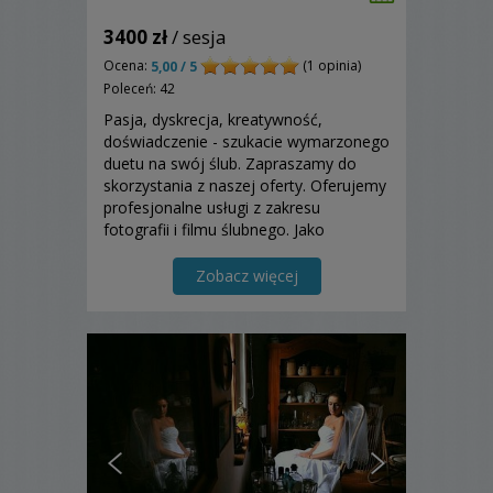
3400 zł
/ sesja
Ocena:
(1 opinia)
5,00 / 5
Poleceń: 42
Pasja, dyskrecja, kreatywność,
doświadczenie - szukacie wymarzonego
duetu na swój ślub. Zapraszamy do
skorzystania z naszej oferty. Oferujemy
profesjonalne usługi z zakresu
fotografii i filmu ślubnego. Jako
małżeństwo rozumiemy się bez słów,
ukazując damsko-męski punkt widzenia
Zobacz więcej
w Waszym reportażu. Dron i fotobudka
w pakietach.