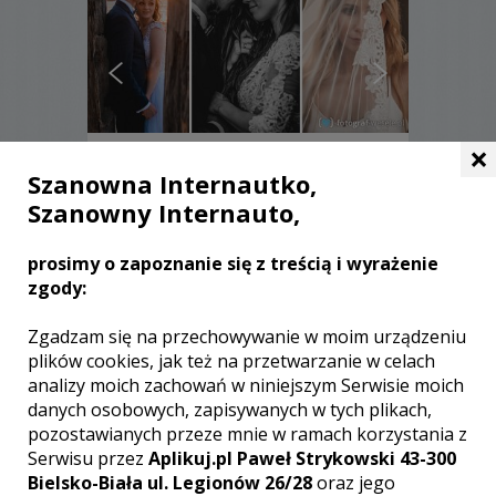
×
Szanowna Internautko,
Szanowny Internauto,
Grzegorz - Poznań
prosimy o zapoznanie się z treścią i wyrażenie
2500 zł
/ sesja
zgody:
Ocena:
(1 opinia)
5,00 / 5
Poleceń: 108
Zgadzam się na przechowywanie w moim urządzeniu
Witam serdecznie. Zerknijcie na
plików cookies, jak też na przetwarzanie w celach
„odświeżone” portfolio. Jest nowa,
analizy moich zachowań w niniejszym Serwisie moich
ciekawa oferta i jeszcze są wolne
danych osobowych, zapisywanych w tych plikach,
terminy na 2020 r. Oferta dostosowana
pozostawianych przeze mnie w ramach korzystania z
jest indywidualnie dla każdej Młodej
Serwisu przez
Aplikuj.pl Paweł Strykowski 43-300
Pary. Wiem o znaczeniu zdjęć ślubnych i
Bielsko-Biała ul. Legionów 26/28
oraz jego
dlatego gwarantuję najwyższą jakość