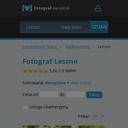
fotograf
-wesele.pl
Fotografowie ślubni
›
Wielkopolskie
›
Leszno
Fotograf Leszno
/
z
opinie
5,00
3
5
Sortowanie
domyślnie ▾
ceny
oceny
Cena od
do
Filtruj
Usługa z kamerzystą
Pokaż