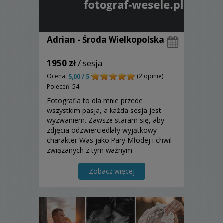
Adrian - Środa Wielkopolska
1950 zł
/ sesja
Ocena:
(2 opinie)
5,00 / 5
Poleceń: 54
Fotografia to dla mnie przede
wszystkim pasja, a każda sesja jest
wyzwaniem. Zawsze staram się, aby
zdjęcia odzwierciedlały wyjątkowy
charakter Was jako Pary Młodej i chwil
związanych z tym ważnym
wydarzeniem, jakim jest ślub.
Zapraszam.
Zobacz więcej