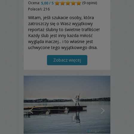
Ocena:
(9 opinii)
5,00 / 5
Poleceń: 216
Witam, jeśli szukacie osoby, która
zatroszczy się o Wasz wyjątkowy
reportaż ślubny to świetnie trafiliście!
Każdy ślub jest inny każda miłość
wygląda inaczej... i to właśnie jest
uchwycone tego wyjątkowego dnia.
Emocje, które wiszą w powietrzu, które
wybijają się przez Wasze gesty, czułość.
Zobacz więcej
To wszystko zatrzymam dla Was w
pięknej oprawie....