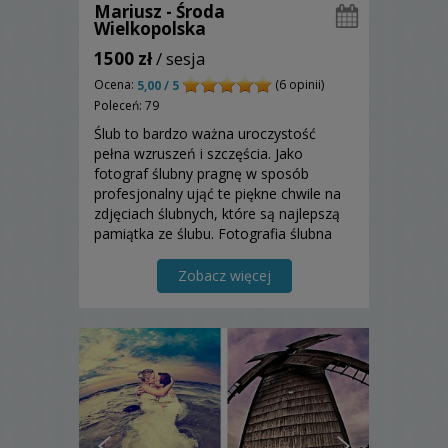
Mariusz - Środa
Wielkopolska
1500 zł
/ sesja
Ocena:
(6 opinii)
5,00 / 5
Poleceń: 79
Ślub to bardzo ważna uroczystość
pełna wzruszeń i szczęścia. Jako
fotograf ślubny pragnę w sposób
profesjonalny ująć te piękne chwile na
zdjęciach ślubnych, które są najlepszą
pamiątka ze ślubu. Fotografia ślubna
jest wspaniała, bo w niej bohaterowie
są zawsze uśmiechnięci i szczęśliwi.
Zobacz więcej