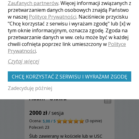
Zaufanych partnerów
. Więcej informacji związanych z
usług.
Zobacz więcej
przetwarzaniem danych osobowych znajdą Państwo
w naszej
Polityce Prywatności
. Naciśniecie przycisku
"Chcę korzystać z serwisu i wyrażam zgodę" lub [x] w
tym oknie informacyjnym, oznacza zgodę. Zgoda na
przetwarzanie danych w ww. celu może być w każdej
chwili cofnięta poprzez link umieszczony w
Polityce
Prywatności
.
Czytaj więcej
CHCĘ KORZYSTAĆ Z SERWISU I WYRAŻAM ZGODĘ
Zadecyduję później
Adam - Oława
2000 zł
/ sesja
Ocena:
(3 opinie)
5,00 / 5
Poleceń: 23
Ślub zawierany w kościele lub w USC