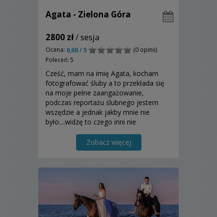
Agata - Zielona Góra
2800 zł
/ sesja
Ocena:
(0 opinii)
0,00 / 5
Poleceń: 5
Cześć, mam na imię Agata, kocham
fotografować śluby a to przekłada się
na moje pełne zaangażowanie,
podczas reportażu ślubnego jestem
wszędzie a jednak jakby mnie nie
było....widzę to czego inni nie
widzą....jestem bardzo szczegółowa
podczas procesu retuszu, pracuję na
Zobacz więcej
terenie województwa lubuskiego, ale
jestem bardzo otwarta na wyjazdy,
szczególni...