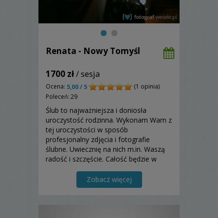
Renata - Nowy Tomyśl
1700 zł
/ sesja
Ocena:
(1 opinia)
5,00 / 5
Poleceń: 29
Ślub to najważniejsza i doniosła
uroczystość rodzinna. Wykonam Wam z
tej uroczystości w sposób
profesjonalny zdjęcia i fotografie
ślubne. Uwiecznię na nich m.in. Waszą
radość i szczęście. Całość będzie w
eleganckiej, estetycznej formie
fotoalbumu. Zapraszam do
Zobacz więcej
skorzystania z mojej oferty!