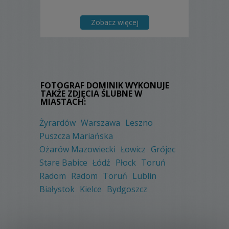
Zobacz więcej
FOTOGRAF DOMINIK WYKONUJE
TAKŻE ZDJĘCIA ŚLUBNE W
MIASTACH:
Żyrardów
Warszawa
Leszno
Puszcza Mariańska
Ożarów Mazowiecki
Łowicz
Grójec
Stare Babice
Łódź
Płock
Toruń
Radom
Radom
Toruń
Lublin
Białystok
Kielce
Bydgoszcz