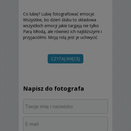
Co lubię? Lubię fotografować emocje.
Wszystkie, bo dzień ślubu to składowa
wszystkich emocji jakie targają nie tylko
Parą Młodą, ale również ich najbliższymi i
przyjaciółmi. Moją rolą jest je uchwycić.
Czego nie lubię? Reżyserowania reportażu.
CZYTAJ WIĘCEJ
W moim odczuciu właśnie to zabija
spontaniczność i sprawia, że emocje nie
mogą się uwolnić, a przecież nie o to w tym
wszystkim chodzi.
Napisz do fotografa
Jeśli podzielacie mój pogląd na reportaż
ślubny - zapraszam do kontaktu, sprawdźcie
dostępne terminy, a być może to ja będą
osobą, która zachowa dla Was
wspomnienia...