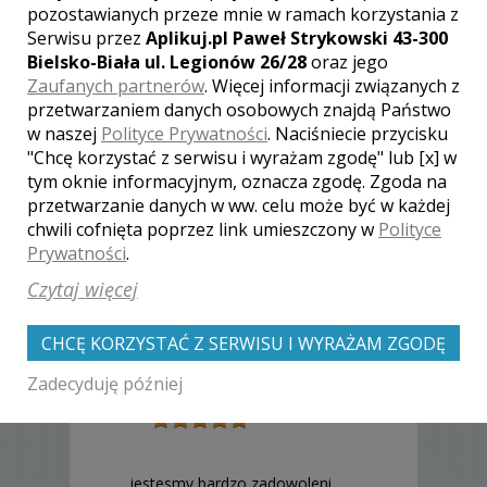
Państwa, a jednocześnie pozwala mi na
pozostawianych przeze mnie w ramach korzystania z
elastyczność i zróżnicowanie materiału,
Serwisu przez
Aplikuj.pl Paweł Strykowski 43-300
który potem trafia do Was w postaci
Bielsko-Biała ul. Legionów 26/28
oraz jego
reportażu.
Zaufanych partnerów
. Więcej informacji związanych z
przetwarzaniem danych osobowych znajdą Państwo
Do tego zestaw profesjonalnych, jasnych
obiektywów (35, 50 i 85mm) oraz kilka lamp
w naszej
Polityce Prywatności
. Naciśniecie przycisku
błyskowych, które wykorzystuję tylko
"Chcę korzystać z serwisu i wyrażam zgodę" lub [x] w
podczas zabawy na przyjęciu.
tym oknie informacyjnym, oznacza zgodę. Zgoda na
przetwarzanie danych w ww. celu może być w każdej
chwili cofnięta poprzez link umieszczony w
Polityce
Prywatności
.
Czytaj więcej
Opinie o fotografie (1)
CHCĘ KORZYSTAĆ Z SERWISU I WYRAŻAM ZGODĘ
Zadecyduję później
Ocena:
5,00
/
5
jestesmy bardzo zadowoleni