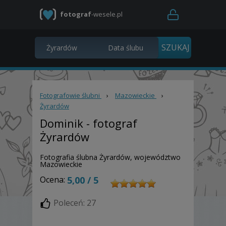
fotograf
-wesele.pl
Fotografowie ślubni
›
Mazowieckie
›
Żyrardów
Dominik
- fotograf
Żyrardów
Fotografia ślubna Żyrardów, województwo
Mazowieckie
Ocena:
5,00 / 5
Poleceń: 27