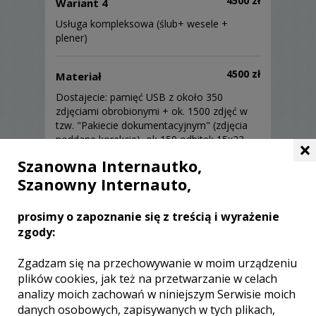
4500 zł
Wariant 4
Usługa kompleksowa (ślub+ wesele +
plener)
4500 zł
Materiał
Dostajecie: pamięć USB z około 350
zdjęciami obrobionymi + ok. 1500 zdjęć w
tzw. "Pakiecie dokumentacyjnym" (zdjęcia
poddane korekcie), ok 150 odbitek 15x23.
×
Szanowna Internautko,
800 zł
Opcja dodatkowa
Szanowny Internauto,
Fotoalbum 30x30, 25 rozkładówek (50
stron) z okładką ze skóry naturalnej.
prosimy o zapoznanie się z treścią i wyrażenie
zgody:
Sprzęt
Zgadzam się na przechowywanie w moim urządzeniu
plików cookies, jak też na przetwarzanie w celach
Pracuję na wysokiej klasy sprzęcie Sony.
Posiadam 4 pełnoklatkowe aparaty, co jest
analizy moich zachowań w niniejszym Serwisie moich
gwarancją bezpieczeństwa - mojego i
danych osobowych, zapisywanych w tych plikach,