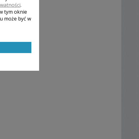
ywatności
.
 w tym oknie
lu może być w