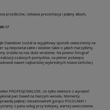
cia prześliczne, ciekawa prezentacja i piękny album,
08-17
zięki Dawidowi został w wyjątkowy sposób uwieczniony na
er są niepowtarzalne i właśnie takie o jakich marzyliśmy.
śmy zrobiła na nas duże wrażenie. Na pewno fotograf
realizacji szalonych pomysłów, na plener poświęca
zadowoli nawet najbardziej wybrednych noworzeńców:)
.pełen PROFESJONALIZM....to tylko niektore z wyrażeń
ą wykonal pan Dawid na Naszym weselu. Momenty
aprawdę pięknę i niesamowite!!! gorąco POLECAMY i
ystamy z pana usług przy kolejnej, wartej uwiecznienia