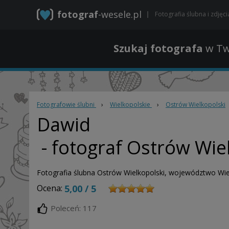
fotograf
-wesele.pl
Fotografia ślubna i zdjęc
Szukaj fotografa
w Tw
Fotografowie ślubni
›
Wielkopolskie
›
Ostrów Wielkopolski
Dawid
- fotograf Ostrów Wie
Fotografia ślubna Ostrów Wielkopolski, województwo Wie
Ocena:
5,00 / 5
Poleceń: 117