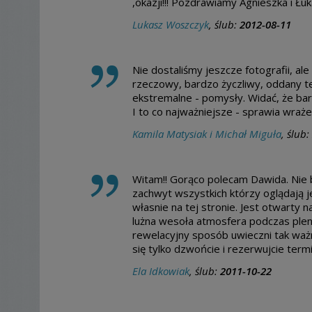
,okazji!!! Pozdrawiamy Agnieszka i Łuk
Lukasz Woszczyk
, ślub:
2012-08-11
Nie dostaliśmy jeszcze fotografii, al
rzeczowy, bardzo życzliwy, oddany te
ekstremalne - pomysły. Widać, że bard
I to co najważniejsze - sprawia wraże
Kamila Matysiak i Michał Miguła
, ślub:
Witam!! Gorąco polecam Dawida. Nie b
zachwyt wszystkich którzy oglądają j
własnie na tej stronie. Jest otwarty 
lużna wesoła atmosfera podczas plene
rewelacyjny sposób uwieczni tak ważni
się tylko dzwońcie i rezerwujcie termi
Ela Idkowiak
, ślub:
2011-10-22