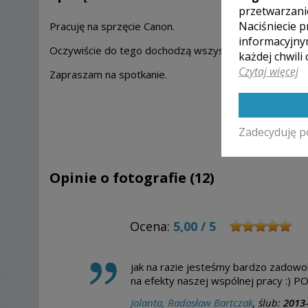
przetwarzani
Naciśniecie p
Pracuję na sprzęcie Canon.
informacyjny
Oczywiście do tego dochodzą wszystkie dodatkowe akc
każdej chwili
Czytaj więcej
Zapraszam na spotkanie.
Zadecyduję p
Opinie o fotografie (12)
Ocena:
5,00
/
5
jak na razie jesteśmy bardzo zadowol
na efekty naszej wspólnej pracy :) 
Jolanta, Radosław Bartczak
, ślub:
2013