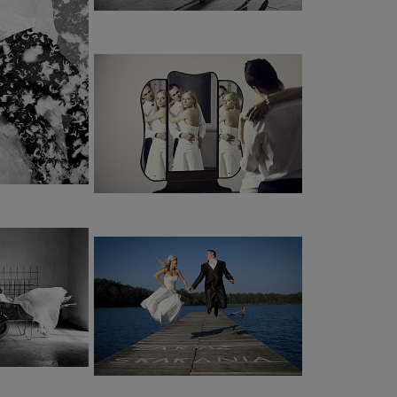
…
ysłów na niebanalne sesje w plenerze.
jmowanych zleceń (30 ślubów rocznie). Moi klienci określają
lności i spontaniczności
…
eważ każda para ma inne oczekiwania
enia zostają na cale życie.
co możemy zrobić, żeby przełożyć je na
dę wyjątkowego.
ające się osoby, które od sesji ślubnej oczekują czegoś
glądać jeszcze lepiej, niż w