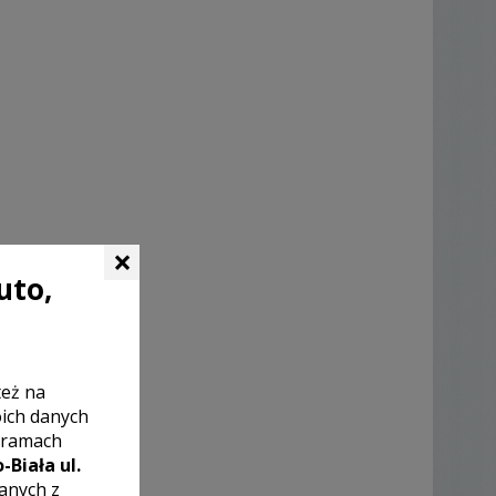
×
uto,
też na
oich danych
 ramach
-Biała ul.
zanych z