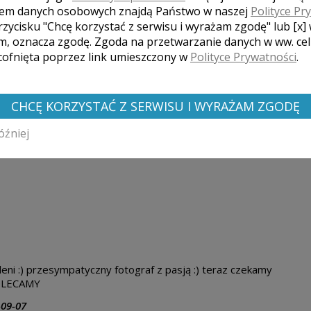
em danych osobowych znajdą Państwo w naszej
Polityce Pr
rzycisku "Chcę korzystać z serwisu i wyrażam zgodę" lub [x]
m, oznacza zgodę. Zgoda na przetwarzanie danych w ww. ce
esoria i inne potrzebne drobiazgi.
 cofnięta poprzez link umieszczony w
Polityce Prywatności
.
CHCĘ KORZYSTAĆ Z SERWISU I WYRAŻAM ZGODĘ
óźniej
eni :) przesympatyczny fotograf z pasją :) teraz czekamy
POLECAMY
-09-07