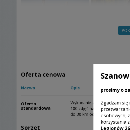
POK
Szanown
Oferta cenowa
Nazwa
Opis
prosimy o za
Zgadzam się 
Wykonanie zdjęć od przygotowa
Oferta
standardowa
100 zdjęć na ustalonym nośniku
przetwarzani
do 30 km od miasta.
osobowych, z
korzystania 
Sprzęt
Legionów 26