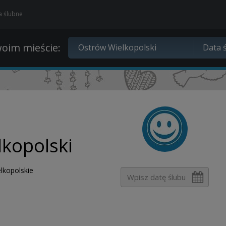
ia ślubne
oim mieście:
lkopolski
lkopolskie