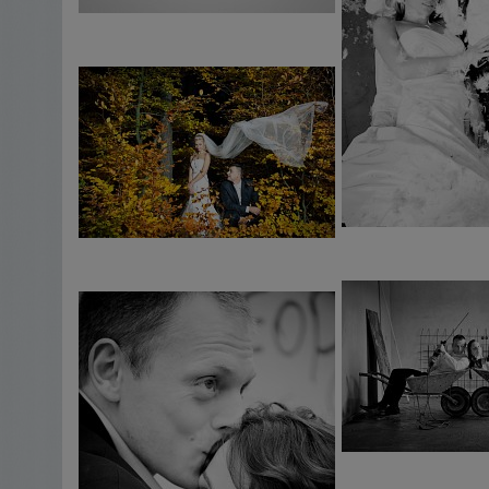
wielu.
#4 …jednocześnie zachowując świeżość i kreatywność
Pomimo bogatego stażu zachowuję świeżość i moc pom
Wszystko dzięki ograniczonej w ciągu roku liczbie przy
zdjęcia jako „niepozowane” – jeśli takiej właśnie natura
oczekujesz, z pewnością sprostam zadaniu.
#5 …by dostarczyć Ci dokładnie to, czego oczekujesz
Każda sesja jest wyjątkowa z 3 powodów:
1. Do każdego zlecenia podchodzę indywidualnie, poni
2. To jedyny w swoim rodzaju dzień, z którego wspomni
3. Słucham dokładnie Waszych potrzeb i podpowiadam 
oryginalne aranżacje. Stwórzmy wspólnie coś napraw
Zaraz, zaraz… miało być
7 powodów
, a jest 5?
Nic bardziej mylnego. Listę dopełniacie
WY
– dwie koch
więcej. Jeśli czujecie, że
Wasza
sesja ślubna powinna wy