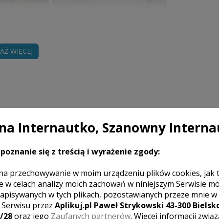
AŻ WIĘCEJ
a Internautko, Szanowny Interna
Cena
poznanie się z treścią i wyrażenie zgody:
na przechowywanie w moim urządzeniu plików cookies, jak 
ń do wesela do godz. 1:00. Udostępnienie min.
1900 zł
. Plener w innym dniu. Dojazd do Pary Młodej
e w celach analizy moich zachowań w niniejszym Serwisie m
apisywanych w tych plikach, pozostawianych przeze mnie w
z Serwisu przez
Aplikuj.pl Paweł Strykowski 43-300 Bielsko
/28
oraz jego
Zaufanych partnerów
. Więcej informacji zwią