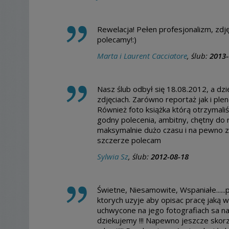
Rewelacja! Pełen profesjonalizm, zdję
polecamy!:)
Marta i Laurent Cacciatore
, ślub:
2013-
Nasz ślub odbył się 18.08.2012, a d
zdjęciach. Zarówno reportaż jak i plen
Również foto książka którą otrzymali
godny polecenia, ambitny, chętny do 
maksymalnie dużo czasu i na pewno 
szczerze polecam
Sylwia Sz
, ślub:
2012-08-18
Świetne, Niesamowite, Wspaniałe.....
ktorych uzyje aby opisac pracę jak
uchwycone na jego fotografiach sa n
dziekujemy !!! Napewno jeszcze skorz