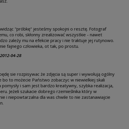
asz.
e widząc "próbkę" jesteśmy spokojni o resztę. Fotograf
mu, co robi, skłonny zrealizować wszystkie - nawet
zo zależy mu na efekcie pracy i nie traktuje jej rutynowo.
nie fajnego człowieka, ot tak, po prostu.
2012-04-28
ędę sie rozpisywac że zdjęcia są super i wywołują ogólny
e bo to możecie Państwo zobaczyc w niewielkiej skali
na pomysły i sam jest bardzo kreatywny, szybka realizacja,
ru. Jeżeli szukacie dobrego rzemieślnika który w
e i niepowtarzalna dla was chwile to nie zastanawiajcie
n.