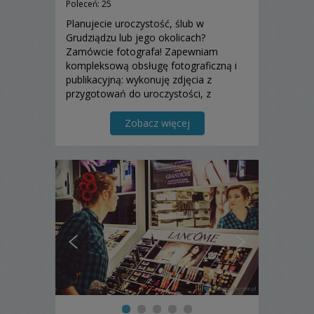
Poleceń: 25
Planujecie uroczystość, ślub w
Grudziądzu lub jego okolicach?
Zamówcie fotografa! Zapewniam
kompleksową obsługę fotograficzną i
publikacyjną: wykonuję zdjęcia z
przygotowań do uroczystości, z
przebiegu ceremoniału i zabawy
weselnej, a także oryginalne fotografie
Zobacz więcej
plenerowe.