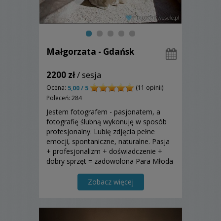
Małgorzata - Gdańsk
2200 zł
/ sesja
Ocena:
(11 opinii)
5,00 / 5
Poleceń: 284
Jestem fotografem - pasjonatem, a
fotografię ślubną wykonuję w sposób
profesjonalny. Lubię zdjęcia pełne
emocji, spontaniczne, naturalne. Pasja
+ profesjonalizm + doświadczenie +
dobry sprzęt = zadowolona Para Młoda
. Ludzie mówią, że moje zdjęcia mają
"to coś". Przekonajcie się
Zobacz więcej