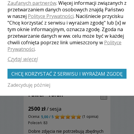
Zaufanych partnerów
. Więcej informacji związanych z
spojrzenia, uśmiechy, pocałunki i inne
Zobacz więcej
przetwarzaniem danych osobowych znajdą Państwo
emocje.
w naszej
Polityce Prywatności
. Naciśniecie przycisku
"Chcę korzystać z serwisu i wyrażam zgodę" lub [x] w
Polecamy
tym oknie informacyjnym, oznacza zgodę. Zgoda na
przetwarzanie danych w ww. celu może być w każdej
chwili cofnięta poprzez link umieszczony w
Polityce
Prywatności
.
Czytaj więcej
CHCĘ KORZYSTAĆ Z SERWISU I WYRAŻAM ZGODĘ
Zadecyduję później
Paweł - Toruń
2500 zł
/ sesja
Ocena:
(1 opinia)
5,00 / 5
Poleceń: 83
Dobre zdjęcia nie potrzebują zbędnych