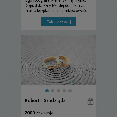
logo fotografa. Plener w innym dniu.
Dojazd do Pary Młodej do 50km od
miasta bezpłatnie. Inne miejscowości -
zwrot opłaty za paliwo.
Zobacz więcej
Robert - Grudziądz
2000 zł
/ sesja