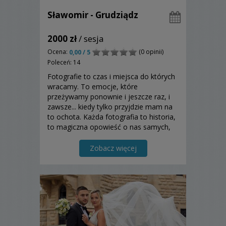
Sławomir - Grudziądz
2000 zł
/ sesja
Ocena:
(0 opinii)
0,00 / 5
Poleceń: 14
Fotografie to czas i miejsca do których
wracamy. To emocje, które
przeżywamy ponownie i jeszcze raz, i
zawsze... kiedy tylko przyjdzie mam na
to ochota. Każda fotografia to historia,
to magiczna opowieść o nas samych,
którą ubóstwiam snuć i chętnie dzielę
się z każdym, kto tylko zechce patrzeć,
Zobacz więcej
słuchać, doświadczać...