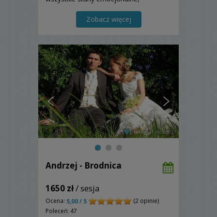
wzruszenia, radości towarzyszące temu
wydarzeniu, jakim był Wasz ślub.
Zobacz więcej
Andrzej - Brodnica
1650 zł
/ sesja
Ocena:
(2 opinie)
5,00 / 5
Poleceń: 47