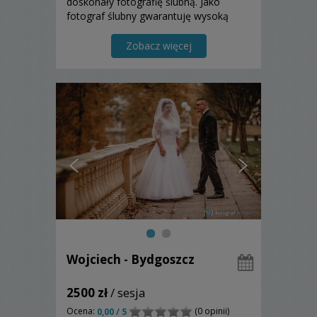
doskonały fotografię ślubną. Jako
fotograf ślubny gwarantuję wysoką
jakość zdjęć. Cenię u młodych
spontaniczność. Zapraszam!!!
Zobacz więcej
Wojciech - Bydgoszcz
2500 zł
/ sesja
Ocena:
(0 opinii)
0,00 / 5