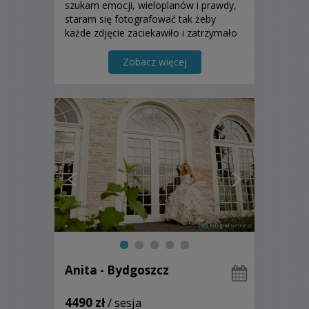
szukam emocji, wieloplanów i prawdy,
staram się fotografować tak żeby
każde zdjęcie zaciekawiło i zatrzymało
na chwilę. Jeśli chcecie zobaczyć pełne
reportaże i plenery zapraszam do
Zobacz więcej
kontaktu!
Anita - Bydgoszcz
4490 zł
/ sesja