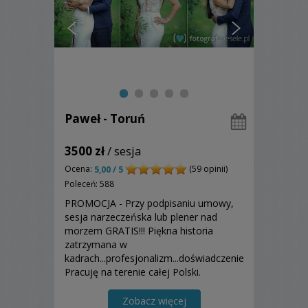
Paweł - Toruń
3500 zł
/ sesja
Ocena:
(59 opinii)
5,00 / 5
Poleceń: 588
PROMOCJA - Przy podpisaniu umowy,
sesja narzeczeńska lub plener nad
morzem GRATIS!!! Piękna historia
zatrzymana w
kadrach...profesjonalizm...doświadczenie.
Pracuję na terenie całej Polski.
Zapraszam
Zobacz więcej