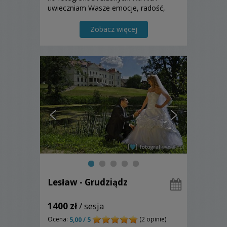
uwieczniam Wasze emocje, radość,
szczęście… Zapraszam do zapoznania
się z moją ofertą!
Zobacz więcej
Lesław - Grudziądz
1400 zł
/ sesja
Ocena:
(2 opinie)
5,00 / 5