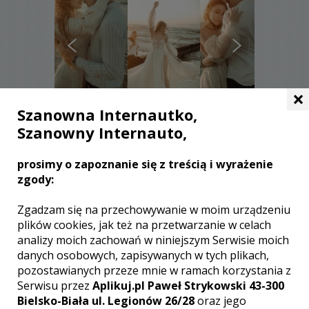
×
Szanowna Internautko,
Szanowny Internauto,
Monika i Krzysztof - Toruń
prosimy o zapoznanie się z treścią i wyrażenie
2200 zł
/ sesja
zgody:
Ocena:
(28 opinii)
4,83 / 5
Poleceń: 302
Zgadzam się na przechowywanie w moim urządzeniu
Ślub ? jego oprawa i sceneria to zawsze
plików cookies, jak też na przetwarzanie w celach
okazja do świętowania. Z uroczystości
analizy moich zachowań w niniejszym Serwisie moich
ślubnej wykonamy Wam piękne
danych osobowych, zapisywanych w tych plikach,
fotografie ślubne obrazujące
pozostawianych przeze mnie w ramach korzystania z
przedstawienie z tego dnia na wysokim
Serwisu przez
Aplikuj.pl Paweł Strykowski 43-300
poziomie. Na nich pokażemy m.in.
Bielsko-Biała ul. Legionów 26/28
oraz jego
Wasze szczęście, radość, miłość,