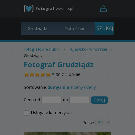
fotograf
-wesele.pl
Fotografowie ślubni
›
Kujawsko-Pomorskie
›
Grudziądz
Fotograf Grudziądz
/
z
opinie
5,00
4
5
Sortowanie
domyślnie ▾
ceny
oceny
Cena od
do
Filtruj
Usługa z kamerzystą
Pokaż