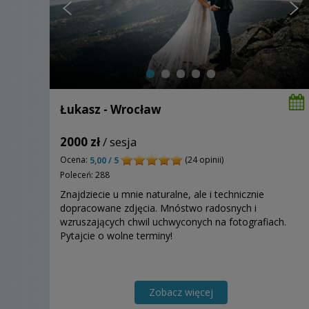
Łukasz - Wrocław
2000 zł
/ sesja
Ocena:
(24 opinii)
5,00 / 5
Poleceń: 288
Znajdziecie u mnie naturalne, ale i technicznie
dopracowane zdjęcia. Mnóstwo radosnych i
wzruszających chwil uchwyconych na fotografiach.
Pytajcie o wolne terminy!
Zobacz więcej