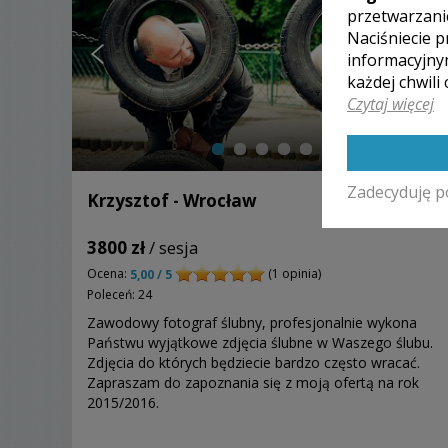
przetwarzani
Naciśniecie p
informacyjny
każdej chwili
Czytaj więcej
Zadecyduję p
Krzysztof - Wrocław
3800 zł
/ sesja
Ocena:
(1 opinia)
5,00 / 5
Poleceń: 24
Zawodowy fotograf ślubny, profesjonalnie wykona
Państwu wyjątkowe zdjęcia ślubne w Waszego ślubu.
Zdjęcia do których będziecie bardzo często wracać.
Zapraszam do zapoznania się z moją ofertą na rok
2015/2016.