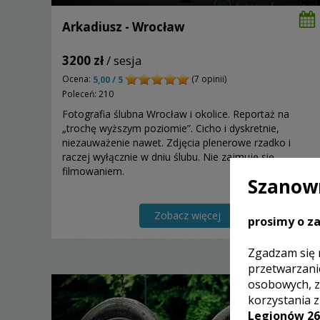
Arkadiusz - Wrocław
3200 zł
/ sesja
Ocena:
(7 opinii)
5,00 / 5
Poleceń: 210
Fotografia ślubna Wrocław i okolice. Reportaż na
„trochę wyższym poziomie”. Cicho i dyskretnie,
niezauważenie nawet. Zdjęcia plenerowe rzadko i
raczej wyłącznie w dniu ślubu. Nie zajmuję się
filmowaniem.
Szanown
Zobacz więcej
prosimy o za
Zgadzam się 
przetwarzani
osobowych, z
korzystania 
Legionów 26