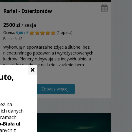
Rafał - Dzierżoniów
2500 zł
/ sesja
Ocena:
(1 opinia)
5,00 / 5
Poleceń: 12
Wykonuję niepowtarzalne zdjęcia ślubne, bez
nienaturalnego pozowania i wyreżyserowanych
kadrów. Plenery odbywają się indywidualnie, a
wszystko dzieje się na luzie i z uśmiechem.
×
uto,
Zobacz więcej
też na
oich danych
 ramach
-Biała ul.
zanych z