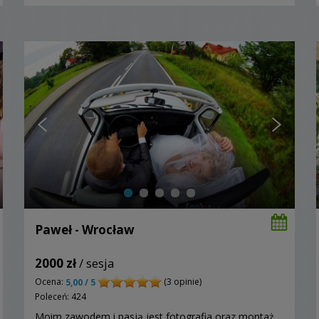
Paweł - Wrocław
2000 zł
/ sesja
Ocena:
(3 opinie)
5,00 / 5
Poleceń: 424
Moim zawodem i pasją jest fotografia oraz montaż