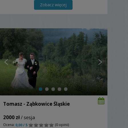
Zobacz więcej
Tomasz - Ząbkowice Śląskie
2000 zł
/ sesja
Ocena:
(0 opinii)
0,00 / 5