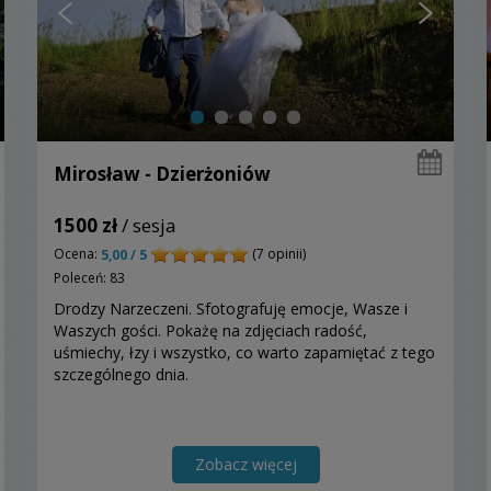
Mirosław - Dzierżoniów
1500 zł
/ sesja
Ocena:
(7 opinii)
5,00 / 5
Poleceń: 83
Drodzy Narzeczeni. Sfotografuję emocje, Wasze i
Waszych gości. Pokażę na zdjęciach radość,
uśmiechy, łzy i wszystko, co warto zapamiętać z tego
szczególnego dnia.
Zobacz więcej