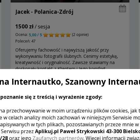
Jacek - Polanica-Zdrój
1500 zł
/ sesja
Ocena:
(2 opinie)
5,00 / 5
Poleceń: 47
Oferujemy fachowość i najwyższą jakość przy
wykonywaniu fotografii ślubnych. Cenimy estetykę,
kreatywność i oryginalność. Zawsze stawiamy na
doskonały kontakt z Klientem i Jego komfort.
Proponujemy niezobowiązującą prezentację naszej
a Internautko, Szanowny Interna
oferty. Zapraszamy do skorzystania z naszej oferty!
Zobacz więcej
poznanie się z treścią i wyrażenie zgody:
na przechowywanie w moim urządzeniu plików cookies, jak 
e w celach analizy moich zachowań w niniejszym Serwisie m
apisywanych w tych plikach, pozostawianych przeze mnie w
z Serwisu przez
Aplikuj.pl Paweł Strykowski 43-300 Bielsko
/28
oraz jego
Zaufanych partnerów
. Więcej informacji zwią