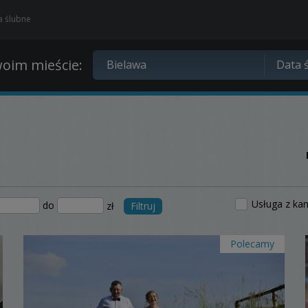
ia ślubne
oim mieście:
Usługa z ka
do
zł
Filtruj
Polecamy