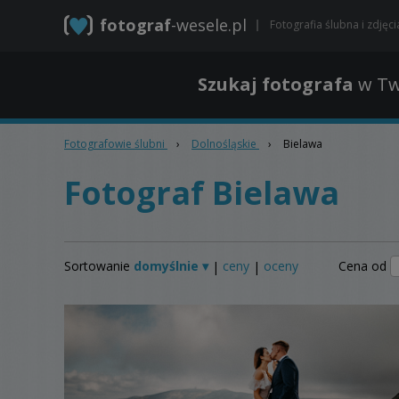
fotograf
-wesele.pl
Fotografia ślubna i zdjęc
Szukaj fotografa
w Tw
Fotografowie ślubni
›
Dolnośląskie
›
Bielawa
Fotograf Bielawa
Sortowanie
domyślnie ▾
ceny
oceny
Cena od
|
|