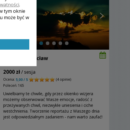
ywatności
.
 w tym oknie
lu może być w
Tomasz - Wrocław
2000 zł
/ sesja
Ocena:
(4 opinie)
5,00 / 5
Poleceń: 165
Uwielbiamy te chwile, gdy przez okienko wizjera
możemy obserwować Wasze emocje, radość z
przeżywanych chwil, niezwykłe uniesienia i ciche
westchnienia. Tworzenie reportażu z Waszego dnia
jest odpowiedzialnym zadaniem - nam warto zaufać!