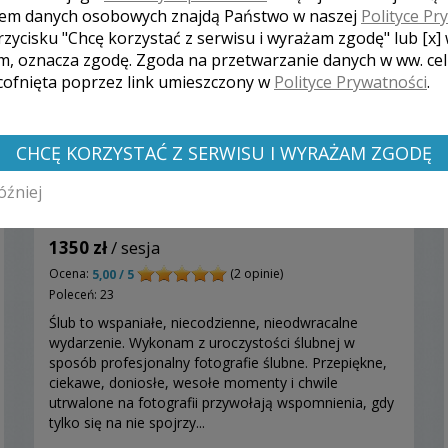
em danych osobowych znajdą Państwo w naszej
Polityce Pr
rzycisku "Chcę korzystać z serwisu i wyrażam zgodę" lub [x]
m, oznacza zgodę. Zgoda na przetwarzanie danych w ww. ce
 cofnięta poprzez link umieszczony w
Polityce Prywatności
.
CHCĘ KORZYSTAĆ Z SERWISU I WYRAŻAM ZGODĘ
óźniej
Łukasz - Nowa Ruda
1350 zł
/ sesja
Ocena:
(2 opinie)
5,00 / 5
Poleceń: 23
Ślub to wspaniałe, niecodzienne, nieodwracalne
wydarzenie. Wykonam z uroczystości ślubnej w
sposób profesjonalny fotografie ślubne. Przepiękne,
ciekawe, doniosłe, wesołe momenty i chwile
utrwalone na fotografii przywołają wspomnienia, gdy
tylko się na nie spojrzy...