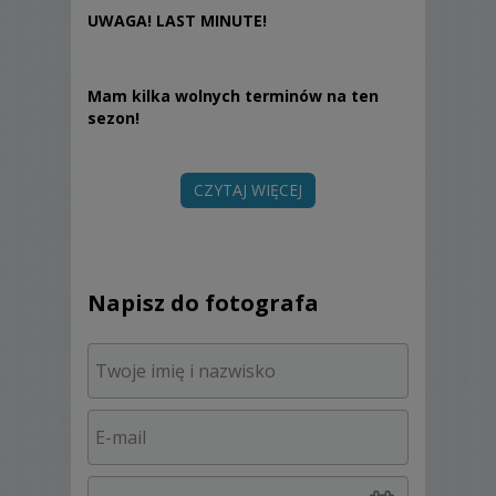
UWAGA! LAST MINUTE!
Mam kilka wolnych terminów na ten
sezon!
CZYTAJ WIĘCEJ
Na każdy proponuję atrakcyjne rabaty -
napiszcie do mnie a dowiecie się jakie :)
Napisz do fotografa
Dzień ślubu
Czas wyjątkowy, pełen emocji i
niesamowitych wrażeń. To niepowtarzalne
momenty, które często z powodu
olbrzymiego stresu jaki odczuwa wtedy
Młoda Para ulatują i gubią się gdzieś w