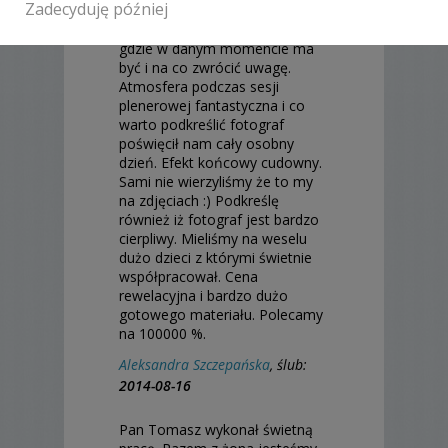
Zadecyduję później
fotografa praktycznie
nieodczuwalna. Sam wiedział
gdzie w danym momencie ma
być i na co zwrócić uwagę.
Atmosfera podczas sesji
plenerowej fantastyczna i co
warto podkreślić fotograf
poświęcił nam cały osobny
dzień. Efekt końcowy cudowny.
Sami nie wierzyliśmy że to my
na zdjęciach :) Podkreślę
również iż fotograf jest bardzo
cierpliwy. Mieliśmy na weselu
dużo dzieci z którymi świetnie
współpracował. Cena
rewelacyjna i bardzo dużo
gotowego materiału. Polecamy
na 100000 %.
Aleksandra Szczepańska
, ślub:
2014-08-16
Pan Tomasz wykonał świetną