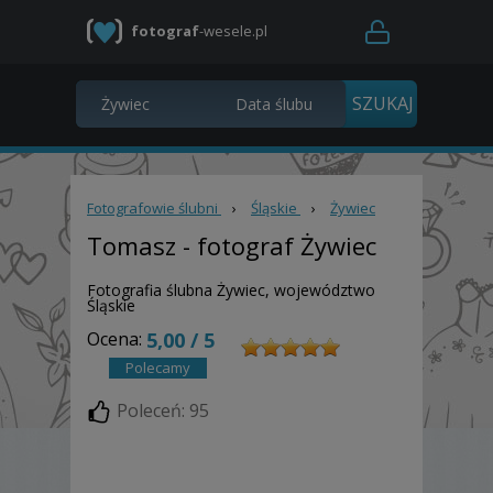
fotograf
-wesele.pl
Fotografowie ślubni
›
Śląskie
›
Żywiec
Tomasz
- fotograf Żywiec
Fotografia ślubna Żywiec, województwo
Śląskie
Ocena:
5,00 / 5
Polecamy
Poleceń: 95