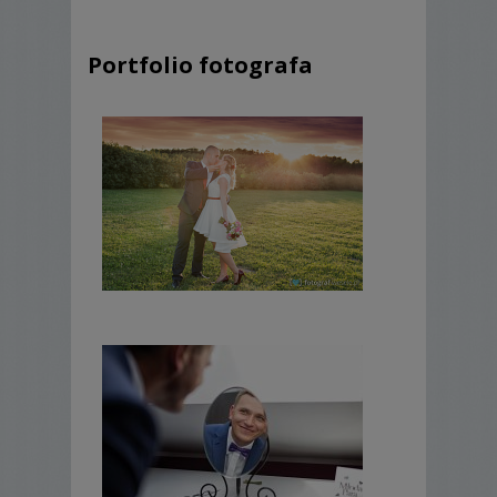
Dobrym pomysłem jest spotkanie się przed
Portfolio fotografa
ślubem i zrobienie kilku zdjęć. Może to być w
formie krótkiej „Sesji narzeczeńskiej” – jest
to istotne gdyż możemy się lepiej poznać a
Państwo mogą oswoić się z aparatem i
stylem mojej pracy.
Jak wygląda moja praca?
Przyjeżdżam do Państwa wcześniej by na
spokojnie móc zobaczyć wszystkie miejsca
gdzie odbędą się przygotowania, ceremonia
i wesele. Wtapiam się w tło by nie
przeszkadzać. Nie używam lamp błyskowych
w kościele. Staram się współpracować ze
świadkami by maksymalnie odciążyć
Państwa w ten ważny dzień a równocześnie
sfotografować wszystkie najważniejsze