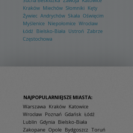
Sucha Beskidzka
Zawoja
Katowice
Kraków
Miechów
Słomniki
Kęty
Żywiec
Andrychów
Skała
Oświęcim
Myślenice
Niepołomice
Wrocław
Łódź
Bielsko-Biała
Ustroń
Zabrze
Częstochowa
NAJPOPULARNIEJSZE MIASTA:
Warszawa
Kraków
Katowice
Wrocław
Poznań
Gdańsk
Łódź
Lublin
Gdynia
Bielsko-Biała
Zakopane
Opole
Bydgoszcz
Toruń