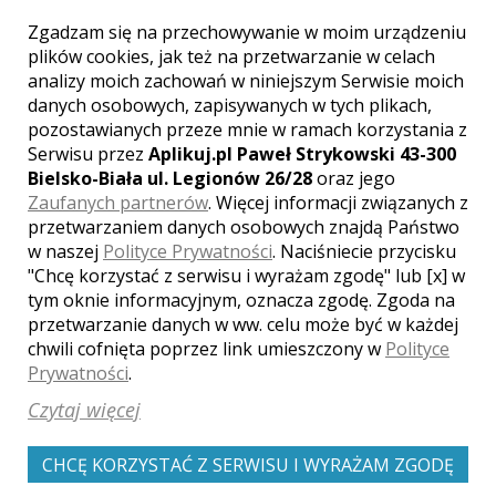
pracowało z Tomaszem :)
Zgadzam się na przechowywanie w moim urządzeniu
Paulina i Tomasz
, ślub:
2018-09-
plików cookies, jak też na przetwarzanie w celach
08
analizy moich zachowań w niniejszym Serwisie moich
danych osobowych, zapisywanych w tych plikach,
Serdecznie polecamy Tomasza!
pozostawianych przeze mnie w ramach korzystania z
Zdjęcia są świetne, a jego praca
w trakcie ślubu i przyjęcia
Serwisu przez
Aplikuj.pl Paweł Strykowski 43-300
bardzo profesjonalna.
Bielsko-Biała ul. Legionów 26/28
oraz jego
Oglądając reportaż buźki nam
Zaufanych partnerów
. Więcej informacji związanych z
się cały czas uśmiechają :) No i
przetwarzaniem danych osobowych znajdą Państwo
wśród wszystkich zdjęć mamy
w naszej
Polityce Prywatności
. Naciśniecie przycisku
kilka na prawdę fantastycznych,
"Chcę korzystać z serwisu i wyrażam zgodę" lub [x] w
prawdziwych perełek ;) Estera i
Mateusz Przenzakowie
tym oknie informacyjnym, oznacza zgodę. Zgoda na
przetwarzanie danych w ww. celu może być w każdej
Estera Bożek i Mateusz Przenzak
,
chwili cofnięta poprzez link umieszczony w
Polityce
ślub:
2015-08-22
Prywatności
.
Nie mogliśmy wybrać lepiej.
Czytaj więcej
Przed ślubem spotkanie, gdzie
można było ustalić wszelkie
CHCĘ KORZYSTAĆ Z SERWISU I WYRAŻAM ZGODĘ
szczegóły,które w dniu ślubu
były realizowane. Obecność