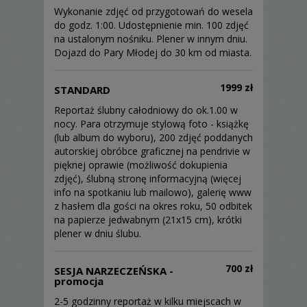
Wykonanie zdjęć od przygotowań do wesela
do godz. 1:00. Udostępnienie min. 100 zdjęć
na ustalonym nośniku. Plener w innym dniu.
Dojazd do Pary Młodej do 30 km od miasta.
1999 zł
STANDARD
Reportaż ślubny całodniowy do ok.1.00 w
nocy. Para otrzymuje stylową foto - książkę
(lub album do wyboru), 200 zdjęć poddanych
autorskiej obróbce graficznej na pendrivie w
pięknej oprawie (możliwość dokupienia
zdjęć), ślubną stronę informacyjną (więcej
info na spotkaniu lub mailowo), galerię www
z hasłem dla gości na okres roku, 50 odbitek
na papierze jedwabnym (21x15 cm), krótki
plener w dniu ślubu.
700 zł
SESJA NARZECZEŃSKA -
promocja
2-5 godzinny reportaż w kilku miejscach w