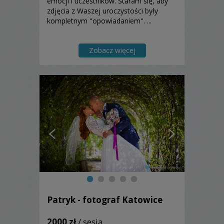
emocji i uczestników. Staram się, aby
zdjęcia z Waszej uroczystości były
kompletnym "opowiadaniem". ...
Zobacz więcej
Patryk - fotograf Katowice
2000 zł
/ sesja