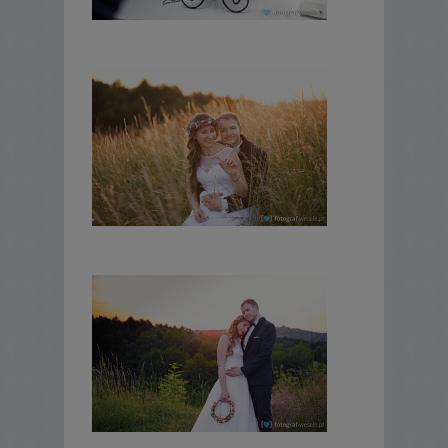
momenty.
Czy posiadam wszystkie pozwolenia i
doświadczenie?
Jak fotograf ślubny pracuję już od 8 lat a
fotografią interesuję się odkąd sięgam
pamięcią. Daje to Pańswu pewność, że
wypracowane doświadczenie przekłada się
na dobre zdjęcia i Państwa zadowolenie z
końcowego rezultatu. To mój cel!