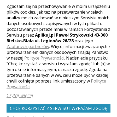
Lampy: SB800.
Zgadzam się na przechowywanie w moim urządzeniu
plików cookies, jak też na przetwarzanie w celach
analizy moich zachowań w niniejszym Serwisie moich
danych osobowych, zapisywanych w tych plikach,
pozostawianych przeze mnie w ramach korzystania z
Serwisu przez
Aplikuj.pl Paweł Strykowski 43-300
Opinie o fotografie (0)
Bielsko-Biała ul. Legionów 26/28
oraz jego
Zaufanych partnerów
. Więcej informacji związanych z
przetwarzaniem danych osobowych znajdą Państwo
w naszej
Polityce Prywatności
. Naciśniecie przycisku
"Chcę korzystać z serwisu i wyrażam zgodę" lub [x] w
[ brak komentarzy ]
tym oknie informacyjnym, oznacza zgodę. Zgoda na
przetwarzanie danych w ww. celu może być w każdej
chwili cofnięta poprzez link umieszczony w
Polityce
Prywatności
.
Czytaj więcej
Zobacz także galerie
CHCĘ KORZYSTAĆ Z SERWISU I WYRAŻAM ZGODĘ
innych fotografów