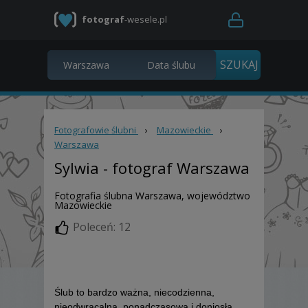
fotograf
-wesele.pl
Fotografowie ślubni
›
Mazowieckie
›
Warszawa
Sylwia
- fotograf Warszawa
Fotografia ślubna Warszawa, województwo
Mazowieckie
Poleceń: 12
Ślub to bardzo ważna, niecodzienna,
nieodwracalna, ponadczasowa i doniosła