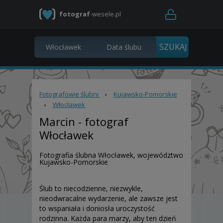
fotograf
-wesele.pl
Fotografowie ślubni
›
Kujawsko-Pomorskie
›
Włocławek
Marcin
- fotograf
Włocławek
Fotografia ślubna Włocławek, województwo
Kujawsko-Pomorskie
Ślub to niecodzienne, niezwykle,
nieodwracalne wydarzenie, ale zawsze jest
to wspaniała i doniosła uroczystość
rodzinna. Każda para marzy, aby ten dzień