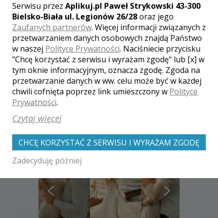
Serwisu przez
Aplikuj.pl Paweł Strykowski 43-300
Bielsko-Biała ul. Legionów 26/28
oraz jego
Zaufanych partnerów
. Więcej informacji związanych z
[ brak komentarzy ]
przetwarzaniem danych osobowych znajdą Państwo
w naszej
Polityce Prywatności
. Naciśniecie przycisku
"Chcę korzystać z serwisu i wyrażam zgodę" lub [x] w
tym oknie informacyjnym, oznacza zgodę. Zgoda na
przetwarzanie danych w ww. celu może być w każdej
chwili cofnięta poprzez link umieszczony w
Polityce
Zobacz także galerie
Prywatności
.
innych fotografów
Czytaj więcej
CHCĘ KORZYSTAĆ Z SERWISU I WYRAŻAM ZGODĘ
Zadecyduję później