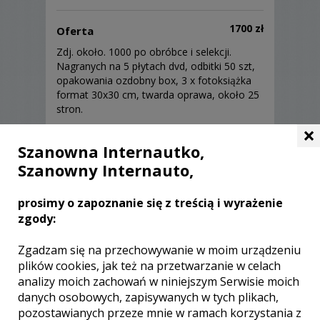
1700 zł
Oferta
Zdj. około. 1000 po obróbce i selekcji.
Nagranych na 5 płytach dvd, odbitki 50 szt,
opakowania ozdobny box, 3 x fotoksiążka
format 30x30 cm, twarda oprawa, około 25
stron.
×
Sprzęt
Szanowna Internautko,
Szanowny Internauto,
Aparat Sony A7iii/A7ii, obiektywy - sigma 35
mm,sigma 20, samyjang 24
prosimy o zapoznanie się z treścią i wyrażenie
zgody:
Zgadzam się na przechowywanie w moim urządzeniu
plików cookies, jak też na przetwarzanie w celach
Opinie o fotografie (0)
analizy moich zachowań w niniejszym Serwisie moich
danych osobowych, zapisywanych w tych plikach,
pozostawianych przeze mnie w ramach korzystania z