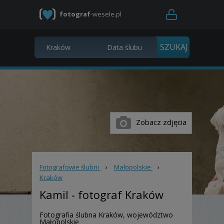
fotograf
-wesele.pl
Zobacz zdjęcia
Fotografowie ślubni
›
Małopolskie
›
Kraków
Kamil
- fotograf Kraków
Fotografia ślubna Kraków, województwo
Małopolskie