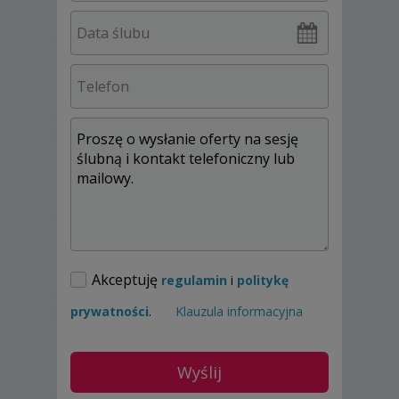
przygotowane na media społecznościowe
(udostępnione do ściągnięcia)
- Sesja w dniu ślubu
- Dojazd do 50 km od Krakowa (powyżej do
uzgodnienia)
Dodatkowo:
- Fotoksiążka, Fotoalbum, Album
Tradycyjny, Odbitki - Cena uzależniona od
wybranego modelu
- Przygotowania - 200 zł
- Sesja narzeczeńska - 400 zł (do 30 km od
Krakowa, powyżej cena do uzgodnienia)
- Sesja w innym dniu - 400 zł (do 30 km od
Krakowa, powyżej cena do uzgodnienia)
Akceptuję
regulamin
i
politykę
prywatności
.
Klauzula informacyjna