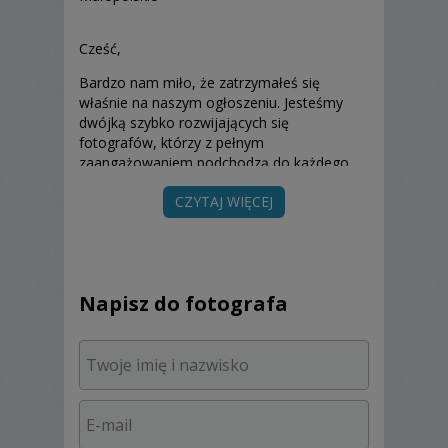
Cześć,
Bardzo nam miło, że zatrzymałeś się
właśnie na naszym ogłoszeniu. Jesteśmy
dwójką szybko rozwijających się
fotografów, którzy z pełnym
zaangażowaniem podchodzą do każdego
reportażu. Jednym z naszych atutów jest
CZYTAJ WIĘCEJ
praca w duecie przez co nie umknie nam
żaden ważny moment. Jeśli jesteście
zainteresowani nasza ofertą zapraszamy do
kontaktu.
Napisz do fotografa
- Dwóch fotografów
- 300-400 zdjęć po profesjonalnej obróbce
cyfrowej
- Reportaż z ceremonii ślubnej i przyjęcia
weselnego do oczepin
- Zdjęcia w pełnym formacie +