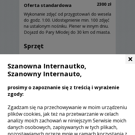
2300 zł
Oferta standardowa
Wykonanie zdjęć od przygotowań do wesela
do godz. 1:00. Udostępnienie min. 100 zdjęć
na ustalonym nośniku. Plener w innym dniu.
Dojazd do Pary Młodej do 30 km od miasta.
Sprzęt
×
Pracujemy na systemie Sony, apartami
Szanowna Internautko,
pełnoklatkowymi oraz obiektywach
Szanowny Internauto,
stałogniskowych Sony i Sigma.
Mamy rozbudowany system lamp
prosimy o zapoznanie się z treścią i wyrażenie
błyskowych.
zgody:
Zgadzam się na przechowywanie w moim urządzeniu
plików cookies, jak też na przetwarzanie w celach
analizy moich zachowań w niniejszym Serwisie moich
Opinie o fotografie (0)
danych osobowych, zapisywanych w tych plikach,
pozostawianych przeze mnie w ramach korzystania z