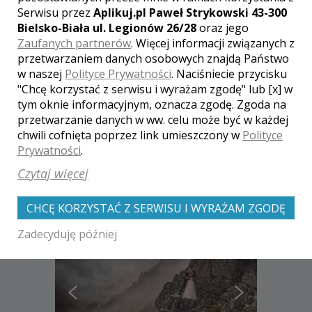
Serwisu przez
Aplikuj.pl Paweł Strykowski 43-300
Bielsko-Biała ul. Legionów 26/28
oraz jego
Zaufanych partnerów
. Więcej informacji związanych z
przetwarzaniem danych osobowych znajdą Państwo
[ brak komentarzy ]
w naszej
Polityce Prywatności
. Naciśniecie przycisku
"Chcę korzystać z serwisu i wyrażam zgodę" lub [x] w
tym oknie informacyjnym, oznacza zgodę. Zgoda na
przetwarzanie danych w ww. celu może być w każdej
chwili cofnięta poprzez link umieszczony w
Polityce
Prywatności
.
Zobacz także galerie
Czytaj więcej
innych fotografów
CHCĘ KORZYSTAĆ Z SERWISU I WYRAŻAM ZGODĘ
Zadecyduję później