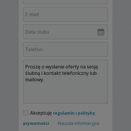
Może to właśnie ja będę miał przyjemność
opowiedzieć Waszą historię.
Pakiet STANDARD obejmuje:
Fotoreportaż z uroczystości zaślubin
Fotoreportaż ze składania życzeń
Parze Młodej
Fotoreportaż z przyjęcia weselnego
do końca oczepin ( maksymalnie do
godz. 1:00 )
min. 200 zdjęć na pendrive w
eleganckim etui
Profesjonalna prezentacja
Akceptuję
regulamin
i
politykę
multimedialna zdjęć z podkładem
muzycznym
prywatności
.
Klauzula informacyjna