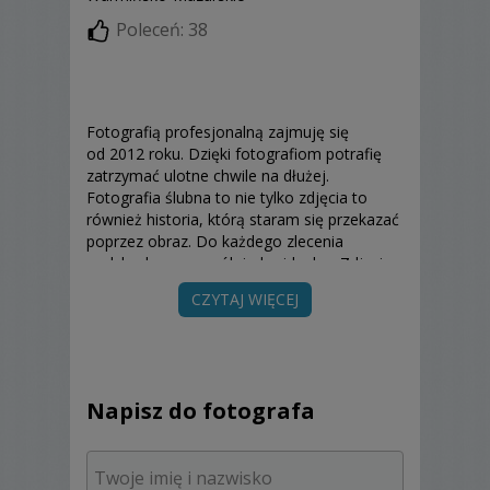
Poleceń: 38
Fotografią profesjonalną zajmuję się
od 2012 roku. Dzięki fotografiom potrafię
zatrzymać ulotne chwile na dłużej.
Fotografia ślubna to nie tylko zdjęcia to
również historia, którą staram się przekazać
poprzez obraz. Do każdego zlecenia
podchodzę w sposób indywidualny. Zdjęcia
wykonuję dwoma aparatami
CZYTAJ WIĘCEJ
pełnoklatkowymi z dużą tolerancją wartości
ISO marki Nikon wraz z obiektywami ze
światłem zaczynającymi się już od f1,4,
które pozwalają uchwycić moment nawet w
najciemniejszych
Napisz do fotografa
pomieszczeniach. Zapraszam do zapoznania
się z moim portfolio.