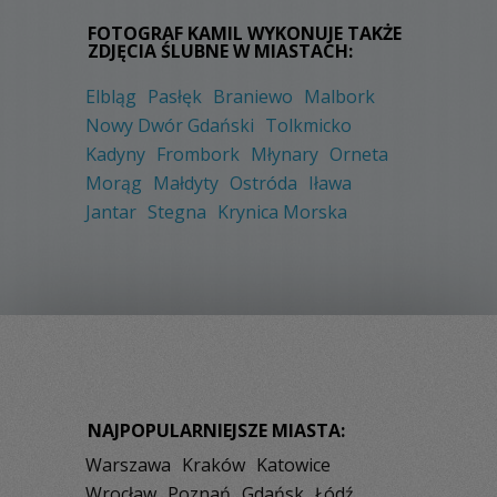
FOTOGRAF KAMIL WYKONUJE TAKŻE
ZDJĘCIA ŚLUBNE W MIASTACH:
Elbląg
Pasłęk
Braniewo
Malbork
Nowy Dwór Gdański
Tolkmicko
Kadyny
Frombork
Młynary
Orneta
Morąg
Małdyty
Ostróda
Iława
Jantar
Stegna
Krynica Morska
NAJPOPULARNIEJSZE MIASTA:
Warszawa
Kraków
Katowice
Wrocław
Poznań
Gdańsk
Łódź