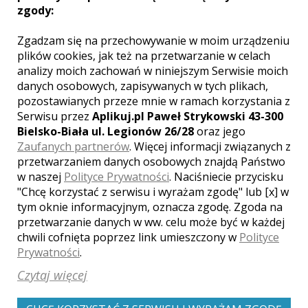
zgody:
Voigtlander 40mm f1,4
Zgadzam się na przechowywanie w moim urządzeniu
Voigtlander 65 mm f/2
plików cookies, jak też na przetwarzanie w celach
analizy moich zachowań w niniejszym Serwisie moich
danych osobowych, zapisywanych w tych plikach,
pozostawianych przeze mnie w ramach korzystania z
Serwisu przez
Aplikuj.pl Paweł Strykowski 43-300
Bielsko-Biała ul. Legionów 26/28
oraz jego
Zaufanych partnerów
. Więcej informacji związanych z
Opinie o fotografie (0)
przetwarzaniem danych osobowych znajdą Państwo
w naszej
Polityce Prywatności
. Naciśniecie przycisku
"Chcę korzystać z serwisu i wyrażam zgodę" lub [x] w
tym oknie informacyjnym, oznacza zgodę. Zgoda na
przetwarzanie danych w ww. celu może być w każdej
[ brak komentarzy ]
chwili cofnięta poprzez link umieszczony w
Polityce
Prywatności
.
Czytaj więcej