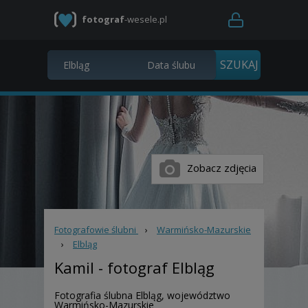
fotograf
-wesele.pl
Zobacz zdjęcia
Fotografowie ślubni
›
Warmińsko-Mazurskie
›
Elbląg
Kamil
- fotograf Elbląg
Fotografia ślubna Elbląg, województwo
Warmińsko-Mazurskie