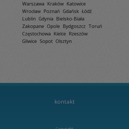
Warszawa
Kraków
Katowice
Wrocław
Poznań
Gdańsk
Łódź
Lublin
Gdynia
Bielsko-Biała
Zakopane
Opole
Bydgoszcz
Toruń
Częstochowa
Kielce
Rzeszów
Gliwice
Sopot
Olsztyn
kontakt
Copyright