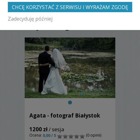
CHCĘ KORZYSTAĆ Z SERWISU I WYRAŻAM ZGODĘ
Zobacz także galerie
Zadecyduję później
innych fotografów
Agata - fotograf Białystok
1200 zł
/ sesja
Ocena:
(0 opinii)
0,00 / 5