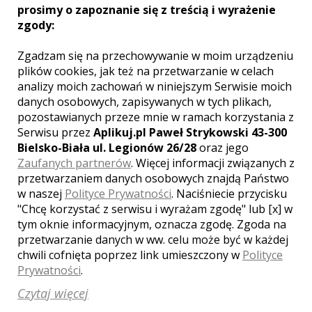
Canon 24-70 mm F2.8
prosimy o zapoznanie się z treścią i wyrażenie
zgody:
Canon 50 mm F1.8
Canon 85 mm F1.8
Zgadzam się na przechowywanie w moim urządzeniu
plików cookies, jak też na przetwarzanie w celach
Canon 35 mm F1.4
analizy moich zachowań w niniejszym Serwisie moich
danych osobowych, zapisywanych w tych plikach,
pozostawianych przeze mnie w ramach korzystania z
Serwisu przez
Aplikuj.pl Paweł Strykowski 43-300
Bielsko-Biała ul. Legionów 26/28
oraz jego
Zaufanych partnerów
. Więcej informacji związanych z
Opinie o fotografie (0)
przetwarzaniem danych osobowych znajdą Państwo
w naszej
Polityce Prywatności
. Naciśniecie przycisku
"Chcę korzystać z serwisu i wyrażam zgodę" lub [x] w
tym oknie informacyjnym, oznacza zgodę. Zgoda na
przetwarzanie danych w ww. celu może być w każdej
[ brak komentarzy ]
chwili cofnięta poprzez link umieszczony w
Polityce
Prywatności
.
Czytaj więcej