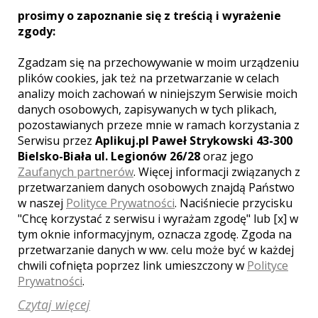
do godz. 1:00. Udostępnienie min. 100 zdjęć
prosimy o zapoznanie się z treścią i wyrażenie
na ustalonym nośniku. Plener w innym dniu.
zgody:
Dojazd do Pary Młodej do 30 km od miasta.
Zgadzam się na przechowywanie w moim urządzeniu
Sprzęt
plików cookies, jak też na przetwarzanie w celach
analizy moich zachowań w niniejszym Serwisie moich
Fotografuję sprzętem marki Nikon.
danych osobowych, zapisywanych w tych plikach,
pozostawianych przeze mnie w ramach korzystania z
Serwisu przez
Aplikuj.pl Paweł Strykowski 43-300
Bielsko-Biała ul. Legionów 26/28
oraz jego
Zaufanych partnerów
. Więcej informacji związanych z
przetwarzaniem danych osobowych znajdą Państwo
Opinie o fotografie (1)
w naszej
Polityce Prywatności
. Naciśniecie przycisku
"Chcę korzystać z serwisu i wyrażam zgodę" lub [x] w
tym oknie informacyjnym, oznacza zgodę. Zgoda na
Ocena:
5,00
/
5
przetwarzanie danych w ww. celu może być w każdej
chwili cofnięta poprzez link umieszczony w
Polityce
Prywatności
.
Czytaj więcej
Bardzo sypatczyny fotograw