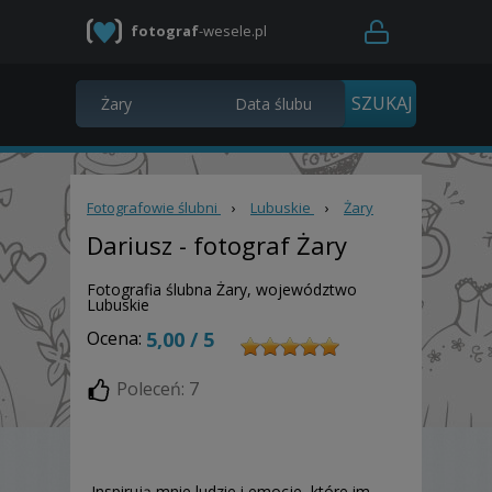
fotograf
-wesele.pl
Fotografowie ślubni
›
Lubuskie
›
Żary
Dariusz
- fotograf Żary
Fotografia ślubna Żary, województwo
Lubuskie
Ocena:
5,00 / 5
Poleceń: 7
Inspirują mnie ludzie i emocje, które im