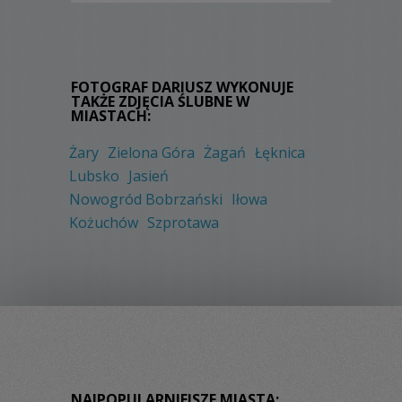
FOTOGRAF DARIUSZ WYKONUJE
TAKŻE ZDJĘCIA ŚLUBNE W
MIASTACH:
Żary
Zielona Góra
Żagań
Łęknica
Lubsko
Jasień
Nowogród Bobrzański
Iłowa
Kożuchów
Szprotawa
NAJPOPULARNIEJSZE MIASTA: