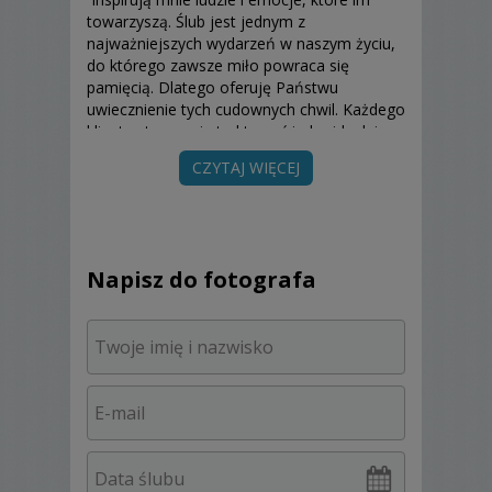
towarzyszą. Ślub jest jednym z
najważniejszych wydarzeń w naszym życiu,
do którego zawsze miło powraca się
pamięcią. Dlatego oferuję Państwu
uwiecznienie tych cudownych chwil. Każdego
klienta staram się traktować indywidualnie,
tak, żeby dostosować się do wymagań i
CZYTAJ WIĘCEJ
oczekiwań Młodej Pary. Fotografuję nie
tylko na terenie Żar.
Napisz do fotografa