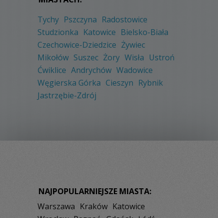
Tychy
Pszczyna
Radostowice
Studzionka
Katowice
Bielsko-Biała
Czechowice-Dziedzice
Żywiec
Mikołów
Suszec
Żory
Wisła
Ustroń
Ćwiklice
Andrychów
Wadowice
Węgierska Górka
Cieszyn
Rybnik
Jastrzębie-Zdrój
NAJPOPULARNIEJSZE MIASTA:
Warszawa
Kraków
Katowice