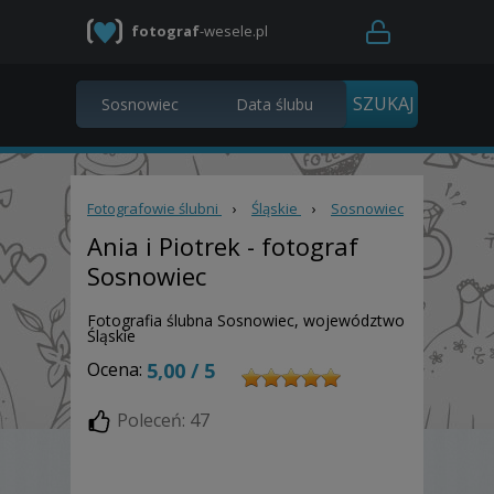
fotograf
-wesele.pl
Fotografowie ślubni
›
Śląskie
›
Sosnowiec
Ania i Piotrek
- fotograf
Sosnowiec
Fotografia ślubna Sosnowiec, województwo
Śląskie
Ocena:
5,00 / 5
Poleceń: 47