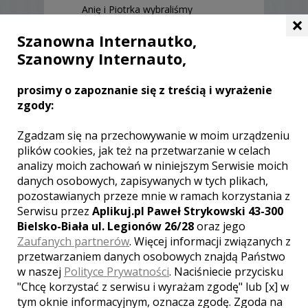
Anię i Piotrka wybraliśmy
×
właśnie przez tą stronę. Zdjęcia
wyszły pięknie a plener
Szanowna Internautko,
przeszedł nasze najśmielsze
Szanowny Internauto,
oczekiwania. Stworzyli oni
wspaniałą atmosferę,
profesjonalnie podeszli do
prosimy o zapoznanie się z treścią i wyrażenie
zadania. Byli otwarci na nasze
zgody:
propozycję, dyspozycyjność 100
%. Gorąco polecamy wszystkim
Zgadzam się na przechowywanie w moim urządzeniu
młodym parą. Już po ślubie
plików cookies, jak też na przetwarzanie w celach
zrozumieliśmy jak wiele zależy
analizy moich zachowań w niniejszym Serwisie moich
od wyboru dobrego fotografa a
my z całą pewnością możemy
danych osobowych, zapisywanych w tych plikach,
powiedzieć że nasz wybór był
pozostawianych przeze mnie w ramach korzystania z
trafny. Wspaniałe zdjęcia będą
Serwisu przez
Aplikuj.pl Paweł Strykowski 43-300
pamiątką na całe życie.
Bielsko-Biała ul. Legionów 26/28
oraz jego
Izabela, Tadeusz Lis
, ślub:
2012-
Zaufanych partnerów
. Więcej informacji związanych z
08-11
przetwarzaniem danych osobowych znajdą Państwo
w naszej
Polityce Prywatności
. Naciśniecie przycisku
Bardzo profesjonalna
"Chcę korzystać z serwisu i wyrażam zgodę" lub [x] w
współpraca. Bez zbędnego
tym oknie informacyjnym, oznacza zgodę. Zgoda na