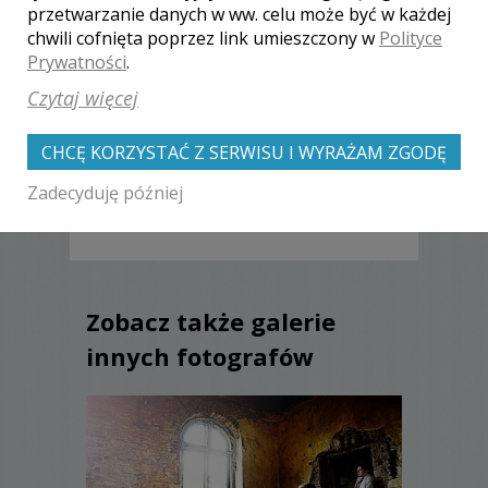
pozowania, dyskretnie.
przetwarzanie danych w ww. celu może być w każdej
Pomagali i doradzali nam w
chwili cofnięta poprzez link umieszczony w
Polityce
niektórych kwestiach jeszcze
Prywatności
.
przed samym ślubem. Gorąco
polecamy i dziękujemy za
Czytaj więcej
wspaniałe zdjęcia.
Agnieszka i Wojtek
, ślub:
2011-
CHCĘ KORZYSTAĆ Z SERWISU I WYRAŻAM ZGODĘ
12-31
Zadecyduję później
Zobacz także galerie
innych fotografów