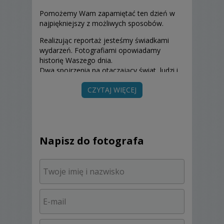
Pomożemy Wam zapamiętać ten dzień w
najpiękniejszy z możliwych sposobów.
Realizując reportaż jesteśmy świadkami
wydarzeń. Fotografiami opowiadamy
historię Waszego dnia.
Dwa spojrzenia na otaczający świat, ludzi i
ich emocje.
CZYTAJ WIĘCEJ
Jedna historia opowiadana bez kreowania
rzeczywistości.
Niepowtarzalne fotografie, które pozostaną
z Wami na zawsze.
Napisz do fotografa
Ponieważ do każdego zlecenia podchodzimy
indywidualnie, najlepiej jeśli w kontakcie
podacie datę i orientacyjną godzinę ,
miejsce ceremonii i wesela.
Im więcej szczegółów, tym oferta będzie
lepiej dopasowana do Waszych potrzeb.