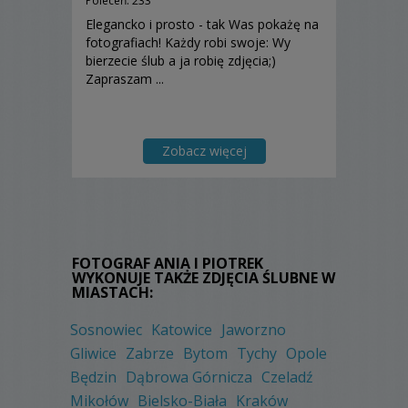
Poleceń: 233
Elegancko i prosto - tak Was pokażę na
fotografiach! Każdy robi swoje: Wy
bierzecie ślub a ja robię zdjęcia;)
Zapraszam ...
Zobacz więcej
FOTOGRAF ANIA I PIOTREK
WYKONUJE TAKŻE ZDJĘCIA ŚLUBNE W
MIASTACH:
Sosnowiec
Katowice
Jaworzno
Gliwice
Zabrze
Bytom
Tychy
Opole
Będzin
Dąbrowa Górnicza
Czeladź
Mikołów
Bielsko-Biała
Kraków