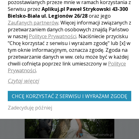
pozostawianych przeze mnie w ramach korzystania z
Serwisu przez
Aplikuj.pl Paweł Strykowski 43-300
[ brak komentarzy ]
Bielsko-Biała ul. Legionów 26/28
oraz jego
Zaufanych partnerów
. Więcej informacji związanych z
przetwarzaniem danych osobowych znajdą Państwo
w naszej
Polityce Prywatności
. Naciśniecie przycisku
"Chcę korzystać z serwisu i wyrażam zgodę" lub [x] w
tym oknie informacyjnym, oznacza zgodę. Zgoda na
przetwarzanie danych w ww. celu może być w każdej
Zobacz także galerie
chwili cofnięta poprzez link umieszczony w
Polityce
innych fotografów
Prywatności
.
Czytaj więcej
CHCĘ KORZYSTAĆ Z SERWISU I WYRAŻAM ZGODĘ
Zadecyduję później