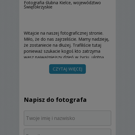
Fotografia ślubna Kielce, województwo
Świętokrzyskie
Witajcie na naszej fotograficznej stronie.
Miło, że do nas zajrzeliście. Mamy nadzieję,
że zostaniecie na dłużej. Trafiliście tutaj
ponieważ szukacie kogoś kto zatrzyma
wasz najważniejszy dzień w życiu, ulotną
chwilę, która zostanie uwieczniona w
CZYTAJ WIĘCEJ
subtelny i dyskretny sposób.
Fotograf
Kielce?
Tak, ale działamy na ternie całej
Polski, dojedziemy w najdalszy zakątek kraju
i nie tylko. Razem z Wami odkryjemy nowe
cudowne miejsca i zamkniemy je w kadrze.
Napisz do fotografa
Jesteśmy Aneta i Karol, a fotografia to
nasza wspólna pasja. Uwielbiamy
naturalność, emocje i uśmiech. Łapanie
ulotnych chwil uzależnia, daje ogromną
dawkę adrenaliny. Bo życie to fotografia w
czystej postaci! Miło nam będzie jeśli