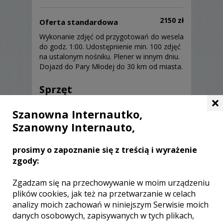
2150 zł
Oferta standardowa
Wykonanie zdjęć od przygotowań do wesela
do godz. 1:00. Udostępnienie min. 100 zdjęć
na ustalonym nośniku. Plener w innym dniu.
Dojazd do Pary Młodej do 30 km od miasta.
Sprzęt
×
Szanowna Internautko,
Dysponujemy najlepszymi Lustrzankami i
Bezlusterkowcami Canona:)
Szanowny Internauto,
prosimy o zapoznanie się z treścią i wyrażenie
zgody:
Zgadzam się na przechowywanie w moim urządzeniu
Opinie o fotografie (0)
plików cookies, jak też na przetwarzanie w celach
analizy moich zachowań w niniejszym Serwisie moich
danych osobowych, zapisywanych w tych plikach,