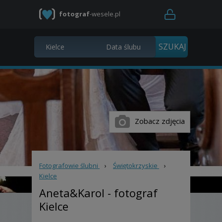
fotograf
-wesele.pl
Zobacz zdjęcia
Fotografowie ślubni
›
Świętokrzyskie
›
Kielce
Aneta&Karol
- fotograf
Kielce