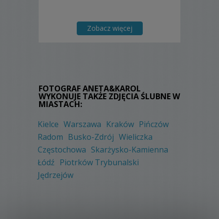
Zobacz więcej
FOTOGRAF ANETA&KAROL
WYKONUJE TAKŻE ZDJĘCIA ŚLUBNE W
MIASTACH:
Kielce
Warszawa
Kraków
Pińczów
Radom
Busko-Zdrój
Wieliczka
Częstochowa
Skarżysko-Kamienna
Łódź
Piotrków Trybunalski
Jędrzejów