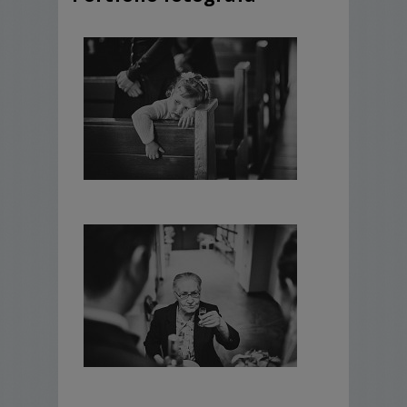
formacie 15x23- wklejane.
100 zdjęć w albumie - (opcja z dopłatą 400
zł do oczepin)
- płyta DVD z pozostałymi zdjęciami +
zdjęcia obrobione z albumu
(pełnowymiarowe pliki JPG) minimum 150
obrobionych zdjęć na płycie (przeważnie
powyżej 200 sztuk) . Z tych zdjęć
obriobionych Klienci wybieraja zdjecia do
albumu.