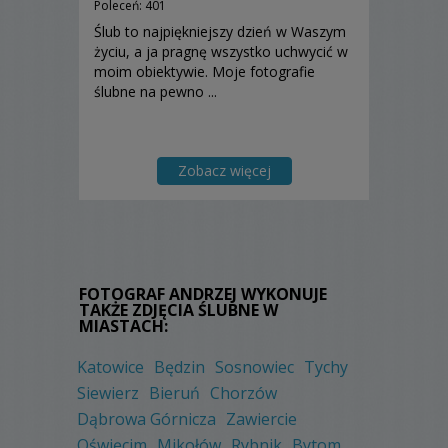
Poleceń: 401
Ślub to najpiękniejszy dzień w Waszym
życiu, a ja pragnę wszystko uchwycić w
moim obiektywie. Moje fotografie
ślubne na pewno ...
Zobacz więcej
FOTOGRAF ANDRZEJ WYKONUJE
TAKŻE ZDJĘCIA ŚLUBNE W
MIASTACH:
Katowice
Będzin
Sosnowiec
Tychy
Siewierz
Bieruń
Chorzów
Dąbrowa Górnicza
Zawiercie
Oświęcim
Mikołów
Rybnik
Bytom