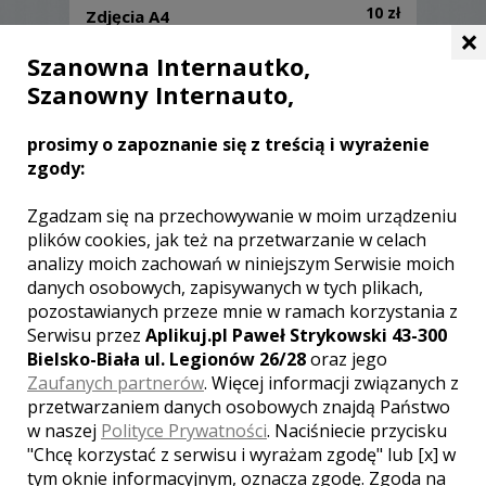
10 zł
Zdjęcia A4
×
Dodatkowe zdjęcia w powiększeniu A4
Szanowna Internautko,
Szanowny Internauto,
Sprzęt
prosimy o zapoznanie się z treścią i wyrażenie
W pracy posługuję się sprzętem firmy
zgody:
Canon. Zarówno aparaty jak i obiektywy.
W razie awarii sprzętu zawsze mam przy
Zgadzam się na przechowywanie w moim urządzeniu
sobie zapasowy aparat.
plików cookies, jak też na przetwarzanie w celach
analizy moich zachowań w niniejszym Serwisie moich
Używam obiektywów stałoogniskowych,
danych osobowych, zapisywanych w tych plikach,
które w połączeniu z aparatami
pełnoklatkowymi pozwalają na pracę w
pozostawianych przeze mnie w ramach korzystania z
bardzo trudnych warunkach
Serwisu przez
Aplikuj.pl Paweł Strykowski 43-300
oświetleniowych.
Bielsko-Biała ul. Legionów 26/28
oraz jego
Zaufanych partnerów
. Więcej informacji związanych z
przetwarzaniem danych osobowych znajdą Państwo
w naszej
Polityce Prywatności
. Naciśniecie przycisku
"Chcę korzystać z serwisu i wyrażam zgodę" lub [x] w
tym oknie informacyjnym, oznacza zgodę. Zgoda na