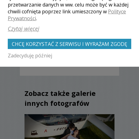
przetwarzanie danych w ww. celu może być w każdej
chwili cofnięta poprzez link umieszczony w
Polityce
Opinie o fotografie (0)
Prywatności
.
Czytaj więcej
CHCĘ KORZYSTAĆ Z SERWISU I WYRAŻAM ZGODĘ
[ brak komentarzy ]
Zadecyduję później
Zobacz także galerie
innych fotografów