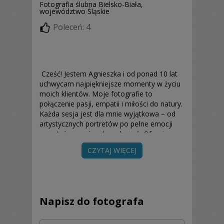
Fotografia ślubna Bielsko-Biała,
województwo Śląskie
Poleceń: 4
Cześć! Jestem Agnieszka i od ponad 10 lat
uchwycam najpiękniejsze momenty w życiu
moich klientów. Moje fotografie to
połączenie pasji, empatii i miłości do natury.
Każda sesja jest dla mnie wyjątkowa – od
artystycznych portretów po pełne emocji
reportaże z ważnych wydarzeń. Oferuję:
Chrzty, sesje śluby, urodziny – uchwycę
CZYTAJ WIĘCEJ
najważniejsze chwile w Twoim życiu! Sesje
portretowe i artystyczne – pokażę Cię w
najlepszym świetle. Reportaże z wydarzeń –
pełne naturalnych emocji i autentyczności.
Uwielbiam tworzyć zdjęcia, które oddają
Napisz do fotografa
prawdziwe emocje, zachwycają
naturalnością i pięknem. Jeśli szukasz
fotografa, który z pełnym