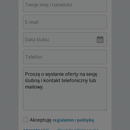
zaangażowaniem podejdzie do każdego
projektu, napisz do mnie! Razem stworzymy
coś wyjątkowego .
Akceptuję
regulamin
i
politykę