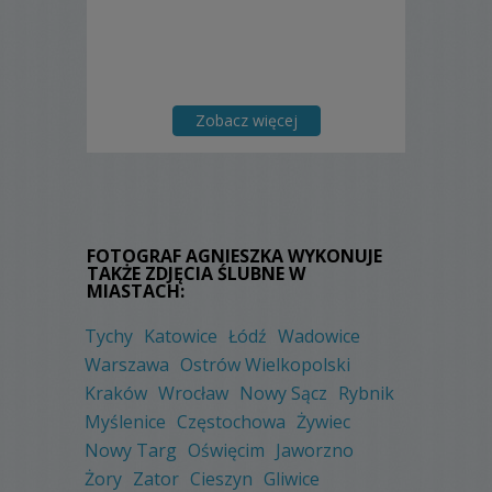
Zobacz więcej
FOTOGRAF AGNIESZKA WYKONUJE
TAKŻE ZDJĘCIA ŚLUBNE W
MIASTACH:
Tychy
Katowice
Łódź
Wadowice
Warszawa
Ostrów Wielkopolski
Kraków
Wrocław
Nowy Sącz
Rybnik
Myślenice
Częstochowa
Żywiec
Nowy Targ
Oświęcim
Jaworzno
Żory
Zator
Cieszyn
Gliwice