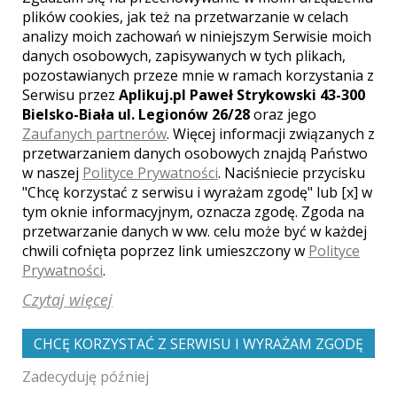
plików cookies, jak też na przetwarzanie w celach
analizy moich zachowań w niniejszym Serwisie moich
danych osobowych, zapisywanych w tych plikach,
pozostawianych przeze mnie w ramach korzystania z
[ brak komentarzy ]
Serwisu przez
Aplikuj.pl Paweł Strykowski 43-300
Bielsko-Biała ul. Legionów 26/28
oraz jego
Zaufanych partnerów
. Więcej informacji związanych z
przetwarzaniem danych osobowych znajdą Państwo
w naszej
Polityce Prywatności
. Naciśniecie przycisku
"Chcę korzystać z serwisu i wyrażam zgodę" lub [x] w
Zobacz także galerie
tym oknie informacyjnym, oznacza zgodę. Zgoda na
przetwarzanie danych w ww. celu może być w każdej
innych fotografów
chwili cofnięta poprzez link umieszczony w
Polityce
Prywatności
.
Czytaj więcej
CHCĘ KORZYSTAĆ Z SERWISU I WYRAŻAM ZGODĘ
Zadecyduję później