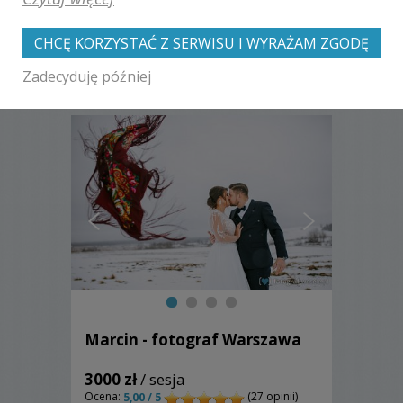
CHCĘ KORZYSTAĆ Z SERWISU I WYRAŻAM ZGODĘ
Zobacz także galerie
Zadecyduję później
innych fotografów
Marcin - fotograf Warszawa
3000 zł
/ sesja
Ocena:
(27 opinii)
5,00 / 5