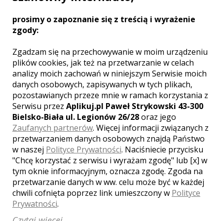
Aparaty analogowe:
aparat
prosimy o zapoznanie się z treścią i wyrażenie
średnioformatowy Mamiya C330f, aparat
zgody:
małoobrazkowy Canon EOS 50E
Aparat natychmiastowy:
Polaroid
Zgadzam się na przechowywanie w moim urządzeniu
OneStep2
plików cookies, jak też na przetwarzanie w celach
analizy moich zachowań w niniejszym Serwisie moich
danych osobowych, zapisywanych w tych plikach,
pozostawianych przeze mnie w ramach korzystania z
Serwisu przez
Aplikuj.pl Paweł Strykowski 43-300
Bielsko-Biała ul. Legionów 26/28
oraz jego
Opinie o fotografie (0)
Zaufanych partnerów
. Więcej informacji związanych z
przetwarzaniem danych osobowych znajdą Państwo
w naszej
Polityce Prywatności
. Naciśniecie przycisku
"Chcę korzystać z serwisu i wyrażam zgodę" lub [x] w
tym oknie informacyjnym, oznacza zgodę. Zgoda na
[ brak komentarzy ]
przetwarzanie danych w ww. celu może być w każdej
chwili cofnięta poprzez link umieszczony w
Polityce
Prywatności
.
Czytaj więcej