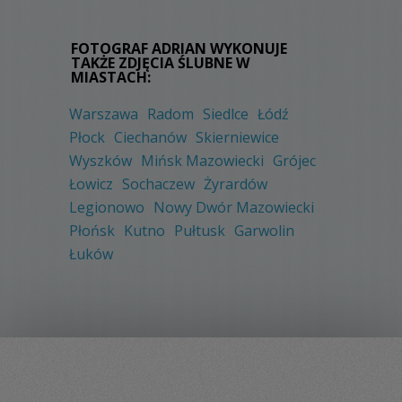
FOTOGRAF ADRIAN WYKONUJE
TAKŻE ZDJĘCIA ŚLUBNE W
MIASTACH:
Warszawa
Radom
Siedlce
Łódź
Płock
Ciechanów
Skierniewice
Wyszków
Mińsk Mazowiecki
Grójec
Łowicz
Sochaczew
Żyrardów
Legionowo
Nowy Dwór Mazowiecki
Płońsk
Kutno
Pułtusk
Garwolin
Łuków