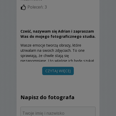
Poleceń: 3
Cześć, nazywam się
Adrian i zapraszam
Was do mojego fotograficznego studia.
Wasze emocje tworzą obrazy, które
utrwalam na swoich zdjęciach. To one
sprawiają, że chwile stają się
niezapomniane. I to właśnie ich będę szukał
poruszając się między Wami z aparatem w
CZYTAJ WIĘCEJ
czasie reportażu, lub tworząc Wasze
portrety podczas fotograficznej sesji. Raz
uchwycone zostaną z Wami już na zawsze,
przypominając o ważnych dla Was chwilach.
Moją ofertę uwiarygadnia wieloletnia
Napisz do fotografa
fotograficzna działalność, potwierdzona
prestiżowymi wyróżnieniami. Jestem m.in.
laureatem
Grand Press Photo
,