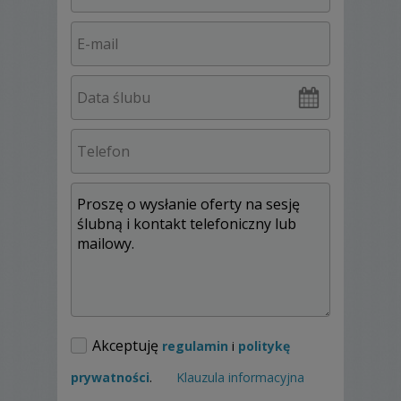
najważniejszej polskiej nagrody dla
fotoreporterów, oraz
Leica Street Photo
,
największego polskiego konkursu fotografii
ulicznej. Moje doświadczenie poparte jest
szeroką wiedzą, zdobytą podczas trzyletniej
nauki w Studiu Fotografii ZPAF, którą
ukończyłem z wyróżnieniem, oraz wielu
innych kursach i warsztatach
fotograficznych.
Akceptuję
regulamin
i
politykę
prywatności
.
Klauzula informacyjna