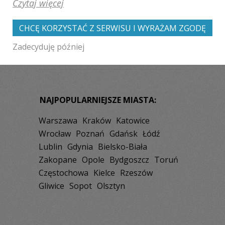
Czytaj więcej
Radzyń Podlaski
Tomaszów Lubelski
Świdnik
Dęblin
Nałęczów
CHCĘ KORZYSTAĆ Z SERWISU I WYRAŻAM ZGODĘ
Hrubieszów
Zadecyduję później
NAJPOPULARNIEJSZE MIASTA:
Warszawa
Kraków
Katowice
Wrocław
Poznań
Gdańsk
Łódź
Lublin
Gdynia
Bielsko-Biała
Zakopane
Opole
Bydgoszcz
Toruń
Częstochowa
Kielce
Rzeszów
Gliwice
Sopot
Olsztyn