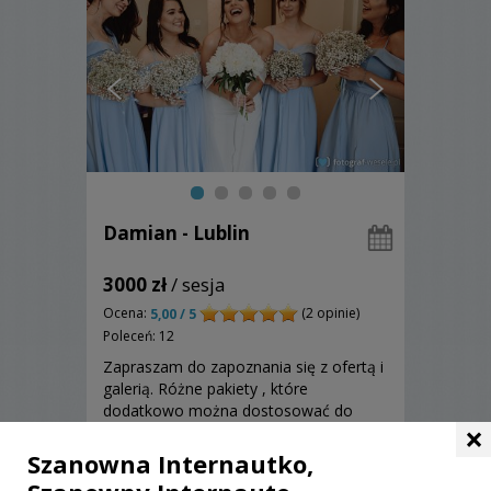
Damian - Lublin
3000 zł
/ sesja
Ocena:
(2 opinie)
5,00 / 5
Poleceń: 12
Zapraszam do zapoznania się z ofertą i
galerią. Różne pakiety , które
dodatkowo można dostosować do
×
Waszych oczekiwań.
Szanowna Internautko,