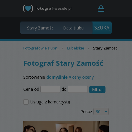
fotograf
-wesele.pl
Fotografowie ślubni
›
Lubelskie
›
Stary Zamość
Fotograf Stary Zamość
Sortowanie
domyślnie ▾
ceny
oceny
Cena od
do
Filtruj
Usługa z kamerzystą
Pokaż