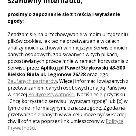
Szanowny Internauto,
Zobacz więcej
prosimy o zapoznanie się z treścią i wyrażenie
zgody:
Zgadzam się na przechowywanie w moim urządzeniu
plików cookies, jak też na przetwarzanie w celach
Liczba pozycji:
1
analizy moich zachowań w niniejszym Serwisie moich
danych osobowych, zapisywanych w tych plikach,
pozostawianych przeze mnie w ramach korzystania z
Serwisu przez
Aplikuj.pl Paweł Strykowski 43-300
Bielsko-Biała ul. Legionów 26/28
oraz jego
Zaufanych partnerów
. Więcej informacji związanych z
WOJEWÓDZTWO LUBELSKIE –
ZOBACZ LISTĘ FOTOGRAFÓW Z
przetwarzaniem danych osobowych znajdą Państwo
INNYCH MIAST:
w naszej
Polityce Prywatności
. Naciśniecie przycisku
"Chcę korzystać z serwisu i wyrażam zgodę" lub [x] w
Lublin
Puławy
Zamość
Toruń
tym oknie informacyjnym, oznacza zgodę. Zgoda na
Biała Podlaska
Chełm
przetwarzanie danych w ww. celu może być w każdej
Kazimierz Dolny
Kraśnik
Biłgoraj
chwili cofnięta poprzez link umieszczony w
Polityce
Lubartów
Łuków
Łęczna
Prywatności
.
Janów Lubelski
Krasnystaw