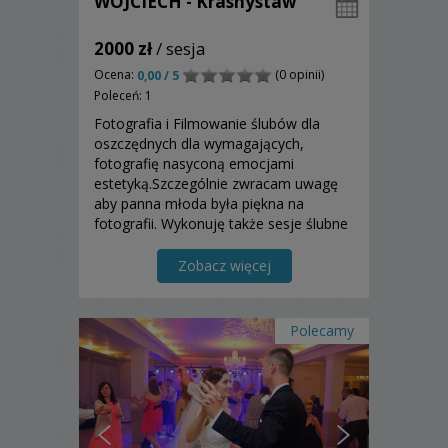
WOJCIECH - Krasnystaw
2000 zł
/ sesja
Ocena:
(0 opinii)
0,00 / 5
Poleceń: 1
Fotografia i Filmowanie ślubów dla
oszczędnych dla wymagających,
fotografię nasyconą emocjami
estetyką.Szczególnie zwracam uwagę
aby panna młoda była piękna na
fotografii. Wykonuję także sesje ślubne
plenerowe oraz narzeczeńskie. Jestem
laureatem i zdobywcą pierwszych
Zobacz więcej
miejsc w ogólnopolskich konku..
Polecamy