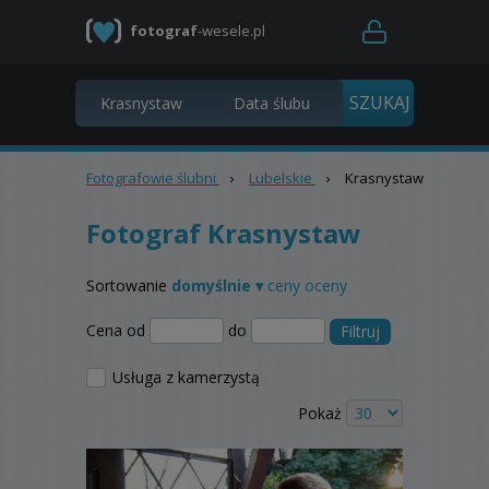
fotograf
-wesele.pl
Fotografowie ślubni
›
Lubelskie
›
Krasnystaw
Fotograf Krasnystaw
Sortowanie
domyślnie ▾
ceny
oceny
Cena od
do
Filtruj
Usługa z kamerzystą
Pokaż