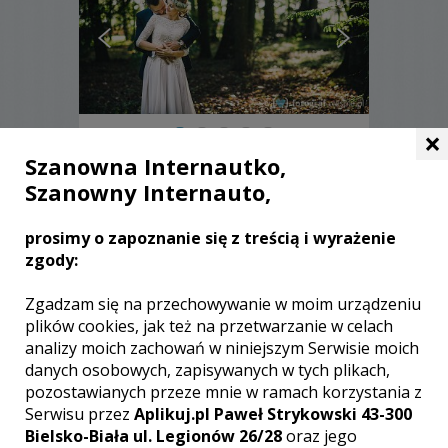
×
Szanowna Internautko,
Grzegorz - Parczew
Szanowny Internauto,
1600 zł
/ sesja
prosimy o zapoznanie się z treścią i wyrażenie
Ocena:
(6 opinii)
5,00 / 5
zgody:
Poleceń: 114
Rola fotografa ślubnego jest wielka. To
Zgadzam się na przechowywanie w moim urządzeniu
on musi wykonać jako profesjonalista -
plików cookies, jak też na przetwarzanie w celach
piękne, na wysokim poziomie fotografie
analizy moich zachowań w niniejszym Serwisie moich
ślubne. Uwiecznić na nich musi każdy
danych osobowych, zapisywanych w tych plikach,
ważny element ze ślubu, ale też Wasze
pozostawianych przeze mnie w ramach korzystania z
szczęście, radość i inne emocje.
Zapraszam.
Serwisu przez
Aplikuj.pl Paweł Strykowski 43-300
Zobacz więcej
Bielsko-Biała ul. Legionów 26/28
oraz jego