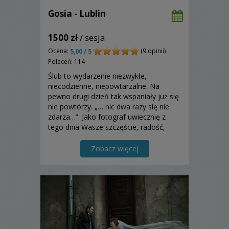
Gosia - Lublin
1500 zł
/ sesja
Ocena:
(9 opinii)
5,00 / 5
Poleceń: 114
Ślub to wydarzenie niezwykłe,
niecodzienne, niepowtarzalne. Na
pewno drugi dzień tak wspaniały już się
nie powtórzy. „… nic dwa razy się nie
zdarza…”. Jako fotograf uwiecznię z
tego dnia Wasze szczęście, radość,
uśmiech, wzruszenie i inne emocje.
Zapraszam do zapoznania się z moją
Zobacz więcej
ofertą!