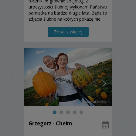
rocznik 76 głównie socjolog. Z
uroczystości ślubnej wykonam Państwu
pamiątkę na bardzo długie lata. Będą to
zdjęcia ślubne na których pokażę nie
tylko ważne momenty z uroczystości,
ale i Wasze emocje i uczucia.
Zobacz więcej
Zapraszam do zapoznania się z moją
ofertą....
Grzegorz - Chełm