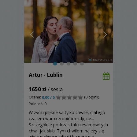
Artur - Lublin
1650 zł
/ sesja
Ocena:
(0 opinii)
0,00 / 5
Poleceń: 0
W życiu piękne są tylko chwile, dlatego
czasem warto zrobić im zdjęcie...
Szczególnie podczas tak niesamowitych
chwil jak ślub. Tym chwilom należy się
wiele pięknych zdjęć i by para nie