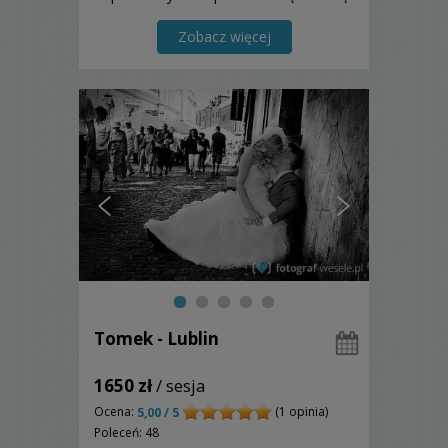
ofertą i do skorzystania z niej.
Zobacz więcej
Tomek - Lublin
1650 zł
/ sesja
Ocena:
(1 opinia)
5,00 / 5
Poleceń: 48