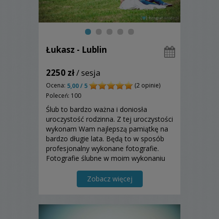
Łukasz - Lublin
2250 zł
/ sesja
Ocena:
(2 opinie)
5,00 / 5
Poleceń: 100
Ślub to bardzo ważna i doniosła
uroczystość rodzinna. Z tej uroczystości
wykonam Wam najlepszą pamiątkę na
bardzo długie lata. Będą to w sposób
profesjonalny wykonane fotografie.
Fotografie ślubne w moim wykonaniu
posiadają charakter reportażowy.
Zapraszam do zapoznania się z moją
Zobacz więcej
ofertą.