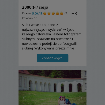
2000 zł
/ sesja
Ocena:
(2 opinie)
5,00 / 5
Poleceń: 56
Ślub i wesele to jedno z
najważniejszych wydarzeń w życiu
każdego człowieka. Jestem fotografem
ślubnym i stawiam na otwartość i
nowoczesne podejście do fotografii
ślubnej. Wykonywane przeze mnie
zdjęcia i fotografie ślubne ukazują
wszystkie doniosłe chwile, emocje
Zobacz więcej
panujące w tym niezwykłym dniu.