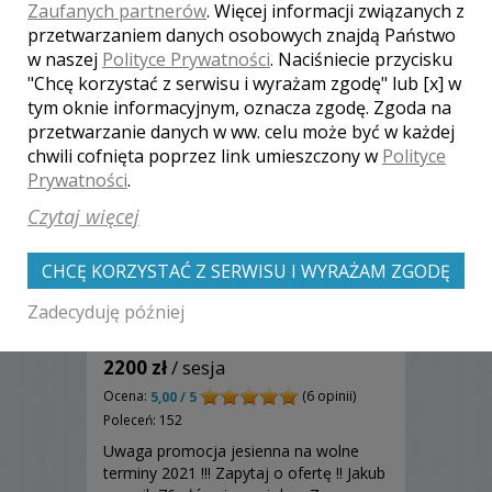
Zaufanych partnerów
. Więcej informacji związanych z
przetwarzaniem danych osobowych znajdą Państwo
w naszej
Polityce Prywatności
. Naciśniecie przycisku
"Chcę korzystać z serwisu i wyrażam zgodę" lub [x] w
tym oknie informacyjnym, oznacza zgodę. Zgoda na
przetwarzanie danych w ww. celu może być w każdej
chwili cofnięta poprzez link umieszczony w
Polityce
Prywatności
.
Czytaj więcej
CHCĘ KORZYSTAĆ Z SERWISU I WYRAŻAM ZGODĘ
Zadecyduję później
Jakub - Lublin
2200 zł
/ sesja
Ocena:
(6 opinii)
5,00 / 5
Poleceń: 152
Uwaga promocja jesienna na wolne
terminy 2021 !!! Zapytaj o ofertę !! Jakub