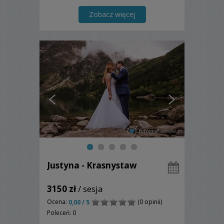
Waszego scenariusza uroczystości
ślubnej. Zapraszam do zapoznania się z
Zobacz więcej
moją ofertą.
Justyna - Krasnystaw
3150 zł
/ sesja
Ocena:
(0 opinii)
0,00 / 5
Poleceń: 0