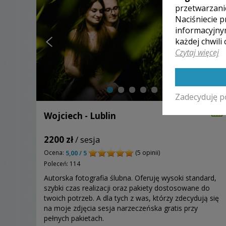
przetwarzani
Naciśniecie p
informacyjny
każdej chwili
Czytaj więcej
Zadecyduję p
Wojciech - Lublin
2200 zł
/ sesja
Ocena:
(5 opinii)
5,00 / 5
Poleceń: 114
Autorska fotografia ślubna. Oferuję wysoki standard,
szybki czas realizacji oraz pakiety dostosowane do
twoich potrzeb. A dla tych z was, którzy zdecydują się
na moje zdjęcia sesja narzeczeńska gratis przy
pełnych pakietach.