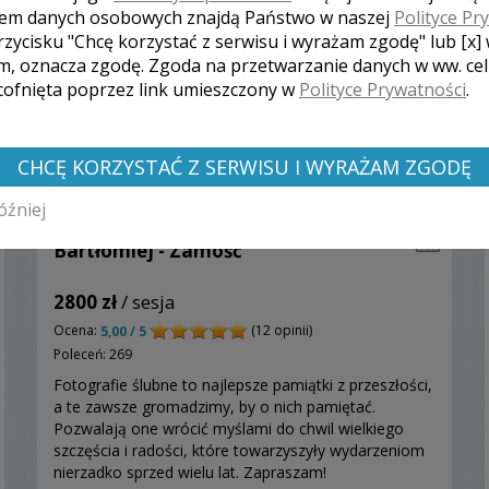
em danych osobowych znajdą Państwo w naszej
Polityce Pr
rzycisku "Chcę korzystać z serwisu i wyrażam zgodę" lub [x]
m, oznacza zgodę. Zgoda na przetwarzanie danych w ww. ce
 cofnięta poprzez link umieszczony w
Polityce Prywatności
.
CHCĘ KORZYSTAĆ Z SERWISU I WYRAŻAM ZGODĘ
óźniej
Bartłomiej - Zamość
2800 zł
/ sesja
Ocena:
(12 opinii)
5,00 / 5
Poleceń: 269
Fotografie ślubne to najlepsze pamiątki z przeszłości,
a te zawsze gromadzimy, by o nich pamiętać.
Pozwalają one wrócić myślami do chwil wielkiego
szczęścia i radości, które towarzyszyły wydarzeniom
nierzadko sprzed wielu lat. Zapraszam!