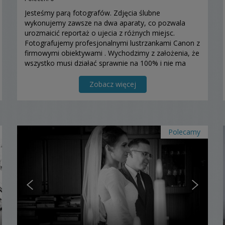
Jesteśmy parą fotografów. Zdjęcia ślubne
wykonujemy zawsze na dwa aparaty, co pozwala
urozmaicić reportaż o ujecia z różnych miejsc.
Fotografujemy profesjonalnymi lustrzankami Canon z
firmowymi obiektywami . Wychodzimy z założenia, że
wszystko musi działać sprawnie na 100% i nie ma
miejsca na błędy, czy oszczedności na sprzęcie. W
końcu na ślu...
Zobacz więcej
Polecamy