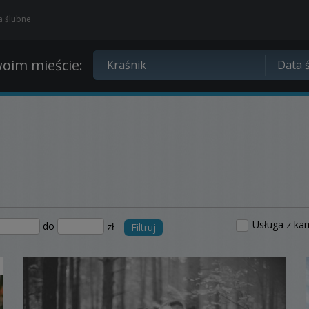
ia ślubne
oim mieście:
Usługa z ka
do
zł
Filtruj