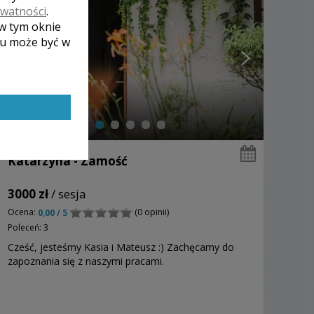
ywatności
.
 w tym oknie
lu może być w
Katarzyna - Zamość
3000 zł
/ sesja
Ocena:
(0 opinii)
0,00 / 5
Poleceń: 3
Cześć, jesteśmy Kasia i Mateusz :) Zachęcamy do
zapoznania się z naszymi pracami.