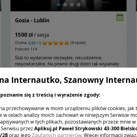
Gosia - Lublin
1500 zł
/ sesja
Ocena:
(9 opinii)
5,00 / 5
Poleceń: 114
Ślub to wydarzenie niezwykłe, niecodzienne,
niepowtarzalne. Na pewno drugi dzień tak wspaniały
już się nie powtórzy. „… nic dwa razy się nie zdarza…”.
Jako fotograf uwiecznię z tego dnia Wasze szczęście,
a Internautko, Szanowny Interna
radość, uśmiech, wzruszenie i inne emocje.
Zapraszam do zapoznania się z moją ofertą!
poznanie się z treścią i wyrażenie zgody:
Zobacz więcej
na przechowywanie w moim urządzeniu plików cookies, jak 
e w celach analizy moich zachowań w niniejszym Serwisie m
apisywanych w tych plikach, pozostawianych przeze mnie w
z Serwisu przez
Aplikuj.pl Paweł Strykowski 43-300 Bielsko
/28
oraz jego
Zaufanych partnerów
. Więcej informacji zwią