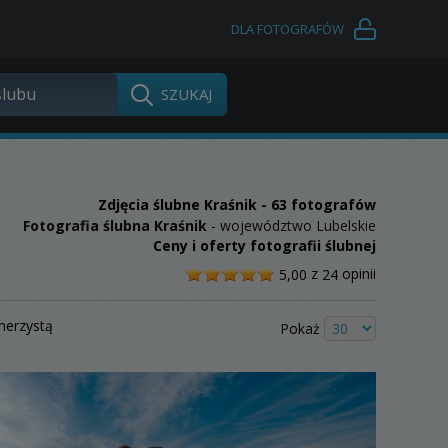
DLA FOTOGRAFÓW
Zdjęcia ślubne
Kraśnik
- 63 fotografów
Fotografia ślubna Kraśnik
- województwo Lubelskie
Ceny i oferty fotografii ślubnej
/
z
opinii
5,00
24
5
merzystą
Pokaż