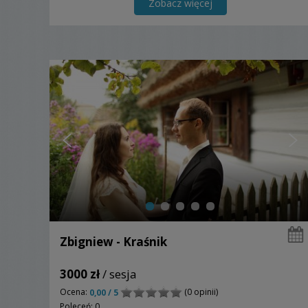
Zobacz więcej
Zbigniew - Kraśnik
3000 zł
/ sesja
Ocena:
(0 opinii)
0,00 / 5
Poleceń: 0