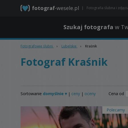
fotograf
-wesele.pl
Fotografia ślubna i zdjęc
Szukaj fotografa
w Tw
Fotografowie ślubni
›
Lubelskie
›
Kraśnik
Fotograf Kraśnik
Sortowanie
domyślnie ▾
ceny
oceny
Cena od
|
|
Polecamy