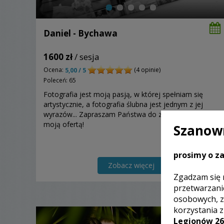
Daniel - Bychawa
1600 zł
/ sesja
Ocena:
(4 opinie)
5,00 / 5
Poleceń: 65
Fotografia jest moją pasją, w której spełniam się
artystycznie, a fotografia ślubna jest jednym z jej
wyrazów... Zapraszam Państwa do zapoznania się z
moją ofertą!
Szanown
prosimy o za
Zobacz więcej
Zgadzam się 
przetwarzani
osobowych, z
korzystania 
Legionów 26