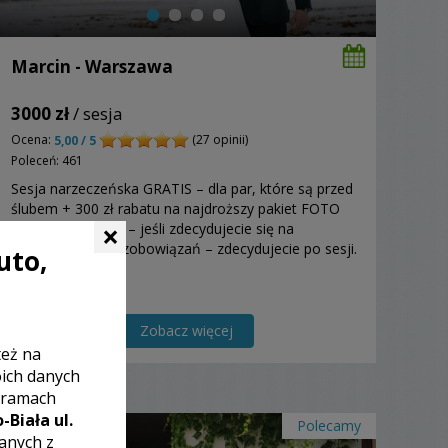
Marcin - Warszawa
3000 zł
/ sesja
Ocena:
(27 opinii)
5,00 / 5
Poleceń: 461
Sesja narzeczeńska GRATIS – dla par, które są przed
ślubem + 300 zł rabatu na najdroższy pakiet FOTO
×
lub FOTO+VIDEO – jeśli zdecydujecie się na
współpracę. Bez zobowiązań – zdecydujecie po sesji.
uto,
Zobacz więcej
też na
oich danych
 ramach
-Biała ul.
Polecamy
zanych z