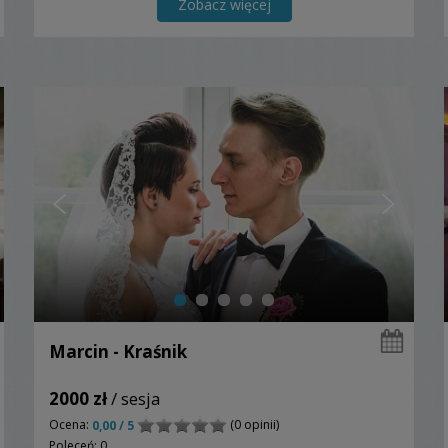
Zobacz więcej
Marcin - Kraśnik
2000 zł
/ sesja
Ocena:
(0 opinii)
0,00 / 5
Poleceń: 0