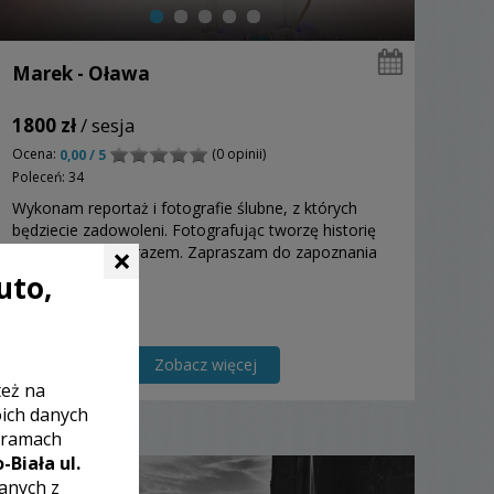
Marek - Oława
1800 zł
/ sesja
Ocena:
(0 opinii)
0,00 / 5
Poleceń: 34
Wykonam reportaż i fotografie ślubne, z których
będziecie zadowoleni. Fotografując tworzę historię
×
opowiedzianą obrazem. Zapraszam do zapoznania
się moją ofertą.
uto,
Zobacz więcej
też na
oich danych
 ramach
-Biała ul.
zanych z