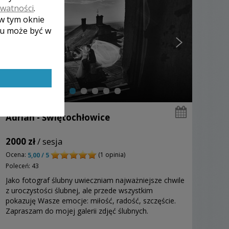
ywatności
.
 w tym oknie
lu może być w
Adrian - Świętochłowice
2000 zł
/ sesja
Ocena:
(1 opinia)
5,00 / 5
Poleceń: 43
Jako fotograf ślubny uwieczniam najważniejsze chwile
z uroczystości ślubnej, ale przede wszystkim
pokazuję Wasze emocje: miłość, radość, szczęście.
Zapraszam do mojej galerii zdjęć ślubnych.