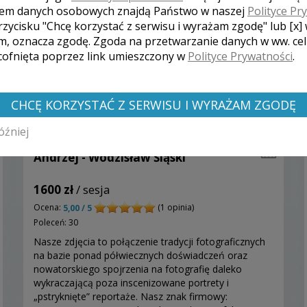
em danych osobowych znajdą Państwo w naszej
Polityce Pr
rzycisku "Chcę korzystać z serwisu i wyrażam zgodę" lub [x]
m, oznacza zgodę. Zgoda na przetwarzanie danych w ww. ce
 cofnięta poprzez link umieszczony w
Polityce Prywatności
.
CHCĘ KORZYSTAĆ Z SERWISU I WYRAŻAM ZGODĘ
óźniej
Andrzej - Wodzisław Śląski
1600 zł
/ sesja
Ocena:
(1 opinia)
5,00 / 5
Poleceń: 30
Nasze zdjęcia to połączenie tradycji fotograficznych
na bazie ponad półwiecznych doświadczeń oraz
nowatorskiego spojrzenia na fotografię daleko
wykraczającą poza inscenizowane portrety i
„pstryknięte” reportaże. Nasz znak firmowy: