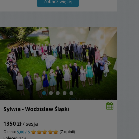
Zobacz więcej
Sylwia - Wodzisław Śląski
1350 zł
/ sesja
Ocena:
(7 opinii)
5,00 / 5
Poleceń: 148