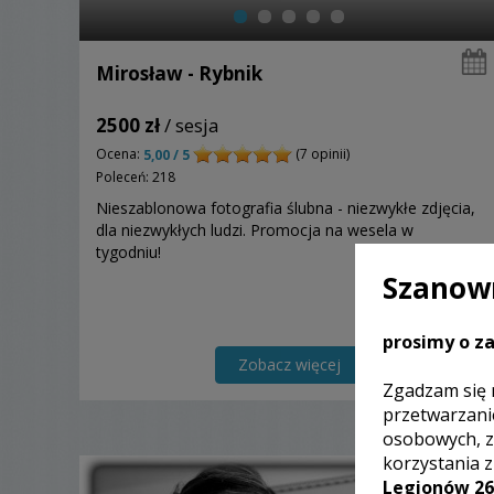
Mirosław - Rybnik
2500 zł
/ sesja
Ocena:
(7 opinii)
5,00 / 5
Poleceń: 218
Nieszablonowa fotografia ślubna - niezwykłe zdjęcia,
dla niezwykłych ludzi. Promocja na wesela w
tygodniu!
Szanown
prosimy o za
Zobacz więcej
Zgadzam się 
przetwarzani
osobowych, z
korzystania 
Legionów 26