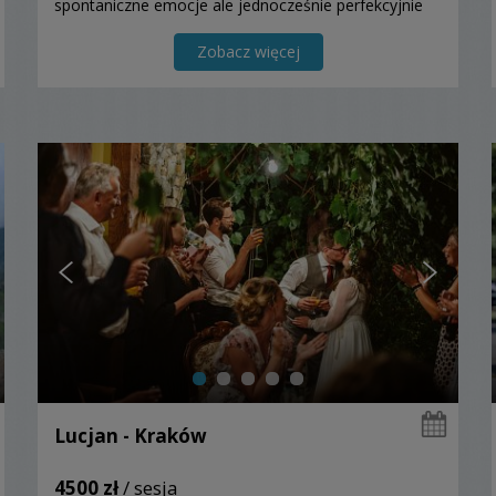
spontaniczne emocje ale jednocześnie perfekcyjnie
skomponowane kadry.
Zobacz więcej
Lucjan - Kraków
4500 zł
/ sesja