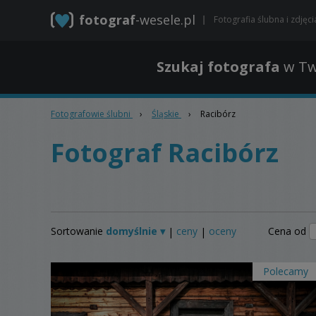
fotograf
-wesele.pl
Fotografia ślubna i zdjęc
Szukaj fotografa
w Tw
Fotografowie ślubni
›
Śląskie
›
Racibórz
Fotograf Racibórz
Sortowanie
domyślnie ▾
ceny
oceny
Cena od
|
|
Polecamy