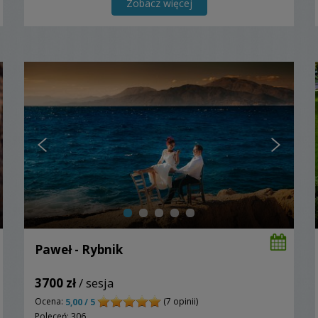
Zobacz więcej
Paweł - Rybnik
3700 zł
/ sesja
Ocena:
(7 opinii)
5,00 / 5
Poleceń: 306