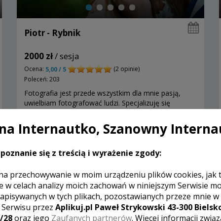
Piotr - Rybnik
2000 zł
/ sesja
Ocena:
(2 opinie)
5,00 / 5
Poleceń: 203
Fotografia jest przede wszystkim dla mnie pasją,
uwielbiam fotografować ludzi. Specjalizuję się
głównie w reportażu, ale potrafię też współpracować
z młodą parą podczas sesji plenerowej.
a Internautko, Szanowny Interna
poznanie się z treścią i wyrażenie zgody:
Zobacz więcej
na przechowywanie w moim urządzeniu plików cookies, jak 
e w celach analizy moich zachowań w niniejszym Serwisie m
apisywanych w tych plikach, pozostawianych przeze mnie w
z Serwisu przez
Aplikuj.pl Paweł Strykowski 43-300 Bielsko
/28
oraz jego
Zaufanych partnerów
. Więcej informacji zwią