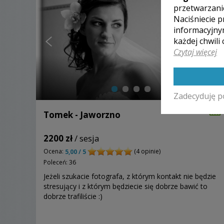
przetwarzani
Naciśniecie p
informacyjny
każdej chwili
Czytaj więcej
Zadecyduję p
Tomek - Jaworzno
2200 zł
/ sesja
Ocena:
(4 opinie)
5,00 / 5
Poleceń: 36
Jeżeli szukacie fotografa, z którym kontakt nie będzie
stresujący i z którym będziecie się dobrze bawić to
dobrze trafiliście :)