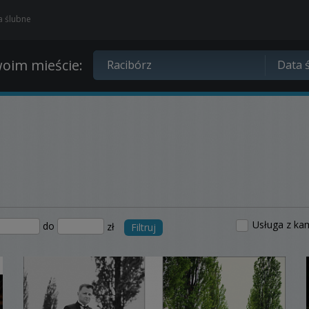
ia ślubne
oim mieście:
Usługa z ka
do
zł
Filtruj