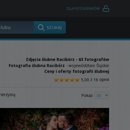
DLA FOTOGRAFÓW
Zdjęcia ślubne
Racibórz
- 63 fotografów
Fotografia ślubna Racibórz
- województwo Śląskie
Ceny i oferty fotografii ślubnej
/
z
opinii
5,00
16
5
merzystą
Pokaż