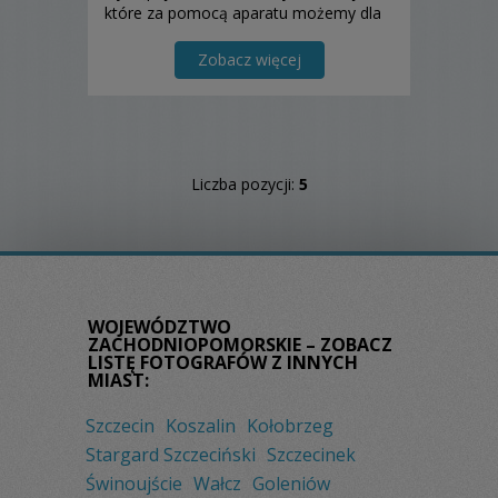
które za pomocą aparatu możemy dla
Was uwiecznić. Jesteśmy zwolennikami
stylu reporterskiego, nie ingerujemy,
Zobacz więcej
obserwujemy i uwieczniamy Wasze
emocje i zachowania tak abyści...
Liczba pozycji:
5
WOJEWÓDZTWO
ZACHODNIOPOMORSKIE – ZOBACZ
LISTĘ FOTOGRAFÓW Z INNYCH
MIAST:
Szczecin
Koszalin
Kołobrzeg
Stargard Szczeciński
Szczecinek
Świnoujście
Wałcz
Goleniów