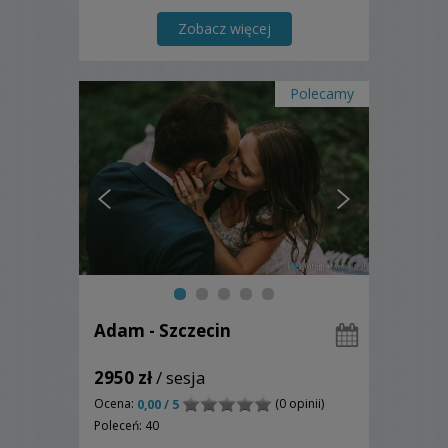
specjalizacją. Wykonane fotografie w
albumach ślubnych, to będzie najlepsza
Zobacz więcej
pamiątka na długie lata.
Polecamy
Adam - Szczecin
2950 zł
/ sesja
Ocena:
(0 opinii)
0,00 / 5
Poleceń: 40