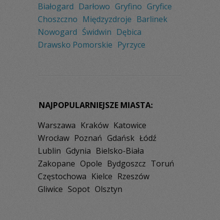
Białogard
Darłowo
Gryfino
Gryfice
Choszczno
Międzyzdroje
Barlinek
Nowogard
Świdwin
Dębica
Drawsko Pomorskie
Pyrzyce
NAJPOPULARNIEJSZE MIASTA:
Warszawa
Kraków
Katowice
Wrocław
Poznań
Gdańsk
Łódź
Lublin
Gdynia
Bielsko-Biała
Zakopane
Opole
Bydgoszcz
Toruń
Częstochowa
Kielce
Rzeszów
Gliwice
Sopot
Olsztyn