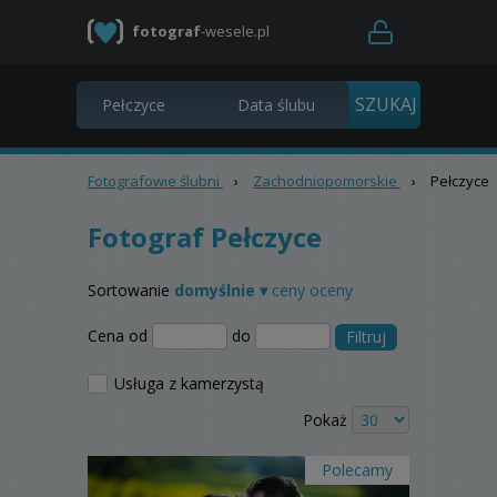
fotograf
-wesele.pl
Fotografowie ślubni
›
Zachodniopomorskie
›
Pełczyce
Fotograf Pełczyce
Sortowanie
domyślnie ▾
ceny
oceny
Cena od
do
Filtruj
Usługa z kamerzystą
Pokaż
Polecamy