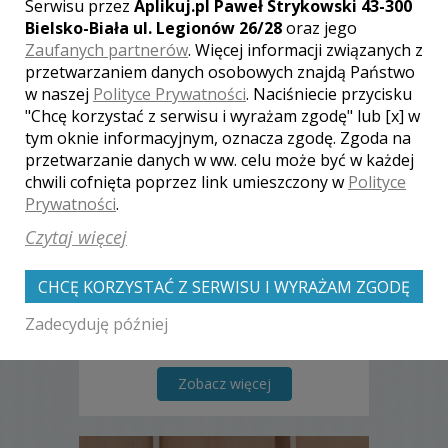
Serwisu przez
Aplikuj.pl Paweł Strykowski 43-300
Bielsko-Biała ul. Legionów 26/28
oraz jego
Zaufanych partnerów
. Więcej informacji związanych z
przetwarzaniem danych osobowych znajdą Państwo
w naszej
Polityce Prywatności
. Naciśniecie przycisku
"Chcę korzystać z serwisu i wyrażam zgodę" lub [x] w
Bartosz - Jarosławsko
tym oknie informacyjnym, oznacza zgodę. Zgoda na
przetwarzanie danych w ww. celu może być w każdej
2050 zł
/ sesja
chwili cofnięta poprzez link umieszczony w
Polityce
Ocena:
(0 opinii)
0,00 / 5
Prywatności
.
Poleceń: 0
Czytaj więcej
Bartosz Fotografia
CHCĘ KORZYSTAĆ Z SERWISU I WYRAŻAM ZGODĘ
Zadecyduję później
Zobacz więcej