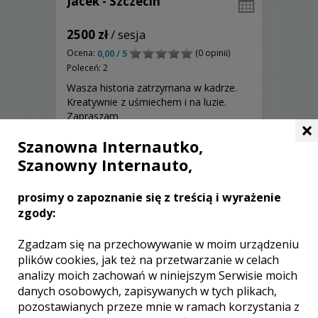
Jacek - Szczecin
2500 zł
/ sesja
Ocena:
(0 opinii)
0,00 / 5
Poleceń: 2
Wasza historia zatrzymana w kadrze.
Kreatywnie z uśmiechem i na luzie.
Zapraszam
×
Szanowna Internautko,
Szanowny Internauto,
Zobacz więcej
prosimy o zapoznanie się z treścią i wyrażenie
zgody:
Zgadzam się na przechowywanie w moim urządzeniu
plików cookies, jak też na przetwarzanie w celach
analizy moich zachowań w niniejszym Serwisie moich
danych osobowych, zapisywanych w tych plikach,
pozostawianych przeze mnie w ramach korzystania z