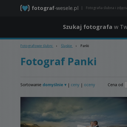
fotograf
-wesele.pl
Fotografia ślubna i zdjęc
Szukaj fotografa
w Tw
Fotografowie ślubni
›
Śląskie
›
Panki
Fotograf Panki
Sortowanie
domyślnie ▾
ceny
oceny
Cena od
|
|