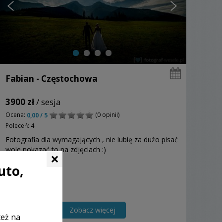
Fabian - Częstochowa
3900 zł
/ sesja
Ocena:
(0 opinii)
0,00 / 5
Poleceń: 4
Fotografia dla wymagających , nie lubię za dużo pisać
wole pokazać to na zdjęciach :)
×
uto,
Zobacz więcej
też na