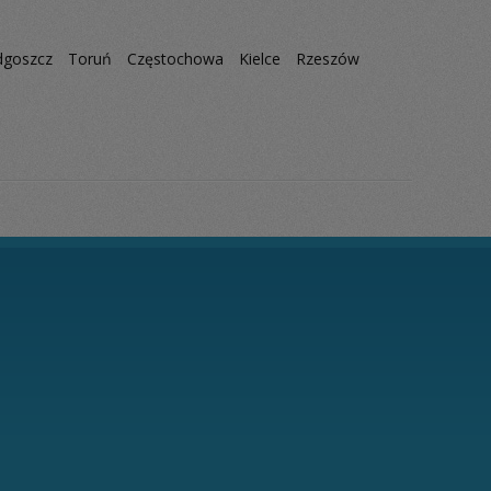
dgoszcz
Toruń
Częstochowa
Kielce
Rzeszów