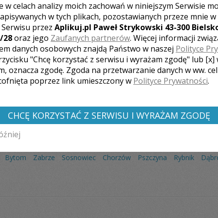
e w celach analizy moich zachowań w niniejszym Serwisie m
apisywanych w tych plikach, pozostawianych przeze mnie w
z Serwisu przez
Aplikuj.pl Paweł Strykowski 43-300 Bielsko
/28
oraz jego
Zaufanych partnerów
. Więcej informacji zwią
em danych osobowych znajdą Państwo w naszej
Polityce Pr
Liczba pozycji:
3
rzycisku "Chcę korzystać z serwisu i wyrażam zgodę" lub [x]
m, oznacza zgodę. Zgoda na przetwarzanie danych w ww. ce
 cofnięta poprzez link umieszczony w
Polityce Prywatności
.
CHCĘ KORZYSTAĆ Z SERWISU I WYRAŻAM ZGODĘ
óźniej
GRAFÓW Z INNYCH MIAST:
Bytom
Zabrze
Sosnowiec
Chorzów
Pszczyna
Rybnik
Dąbr