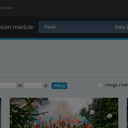
ia ślubne
oim mieście:
Usługa z ka
do
zł
Filtruj