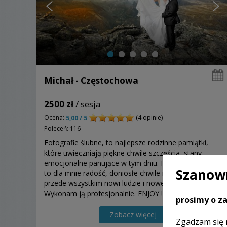
Michał - Częstochowa
2500 zł
/ sesja
Ocena:
(4 opinie)
5,00 / 5
Poleceń: 116
Fotografie ślubne, to najlepsze rodzinne pamiątki,
które uwieczniają piękne chwile szczęścia, stany
emocjonalne panujące w tym dniu. Fotografia ślubna
Szanown
to dla mnie radość, doniosłe chwile i piękne światło, a
przede wszystkim nowi ludzie i nowe historie.
Wykonam ją profesjonalnie. ENJOY !
prosimy o za
Zobacz więcej
Zgadzam się 