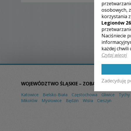
przetwarzani
osobowych, z
korzystania 
Legionów 26
przetwarzani
Naciśniecie p
informacyjny
każdej chwili
Czytaj więcej
Zadecyduję p
WOJEWÓDZTWO ŚLĄSKIE – ZOBACZ LISTĘ FOTO
Katowice
Bielsko-Biała
Częstochowa
Gliwice
Tychy
Mikołów
Mysłowice
Będzin
Wisła
Cieszyn