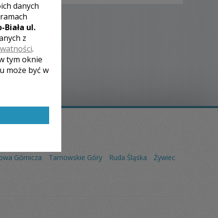
oich danych
 ramach
-Biała ul.
zanych z
ywatności
.
 w tym oknie
lu może być w
owa Górnicza
Tarnowskie Góry
Ruda Śląska
Żywiec