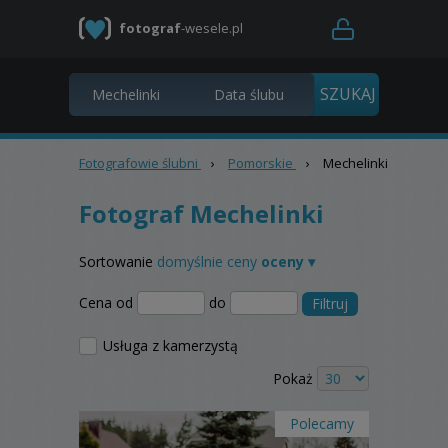
fotograf
-wesele.pl
Fotografowie ślubni
›
Pomorskie
›
Mechelinki
Fotograf Mechelinki
Sortowanie
domyślnie
ceny
oceny ▾
Cena od
do
Filtruj
Usługa z kamerzystą
Pokaż
Polecamy