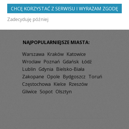
Władysławowo
Ustka
Bytów
CHCĘ KORZYSTAĆ Z SERWISU I WYRAŻAM ZGODĘ
Zadecyduję później
NAJPOPULARNIEJSZE MIASTA:
Warszawa
Kraków
Katowice
Wrocław
Poznań
Gdańsk
Łódź
Lublin
Gdynia
Bielsko-Biała
Zakopane
Opole
Bydgoszcz
Toruń
Częstochowa
Kielce
Rzeszów
Gliwice
Sopot
Olsztyn