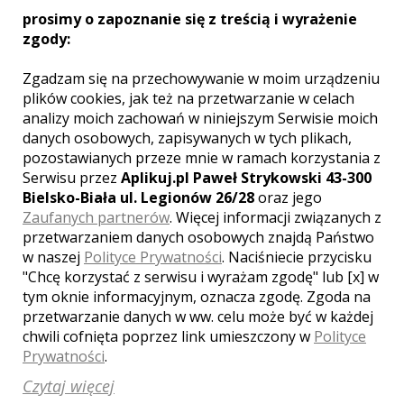
prosimy o zapoznanie się z treścią i wyrażenie
Zobacz więcej
zgody:
Zgadzam się na przechowywanie w moim urządzeniu
plików cookies, jak też na przetwarzanie w celach
analizy moich zachowań w niniejszym Serwisie moich
Liczba pozycji:
1
danych osobowych, zapisywanych w tych plikach,
pozostawianych przeze mnie w ramach korzystania z
Serwisu przez
Aplikuj.pl Paweł Strykowski 43-300
Bielsko-Biała ul. Legionów 26/28
oraz jego
Zaufanych partnerów
. Więcej informacji związanych z
przetwarzaniem danych osobowych znajdą Państwo
WOJEWÓDZTWO POMORSKIE –
w naszej
Polityce Prywatności
. Naciśniecie przycisku
ZOBACZ LISTĘ FOTOGRAFÓW Z
INNYCH MIAST:
"Chcę korzystać z serwisu i wyrażam zgodę" lub [x] w
tym oknie informacyjnym, oznacza zgodę. Zgoda na
Gdańsk
Gdynia
Sopot
Wejherowo
przetwarzanie danych w ww. celu może być w każdej
Słupsk
Malbork
Tczew
Rumia
Reda
chwili cofnięta poprzez link umieszczony w
Polityce
Kościerzyna
Kartuzy
Prywatności
.
Pruszcz Gdański
Starogard Gdański
Czytaj więcej
Lębork
Chojnice
Puck
Kwidzyn