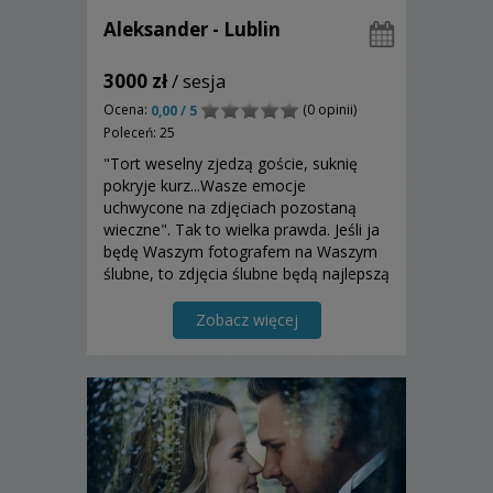
Aleksander - Lublin
3000 zł
/ sesja
Ocena:
(0 opinii)
0,00 / 5
Poleceń: 25
"Tort weselny zjedzą goście, suknię
pokryje kurz...Wasze emocje
uchwycone na zdjęciach pozostaną
wieczne". Tak to wielka prawda. Jeśli ja
będę Waszym fotografem na Waszym
ślubne, to zdjęcia ślubne będą najlepszą
pamiątką z tej uroczystości. Na
zdjęciach uwiecznię Wasze szczęście,
Zobacz więcej
radość, miłość...