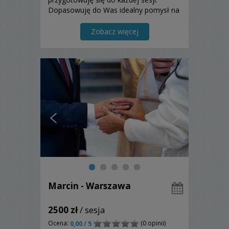
Dopasowuję do Was idealny pomysł na
zdjęcia, dzięki czemu każda sesja jest
niepowtarzalna, jedyna w swoim
Zobacz więcej
rodzaju.
Marcin - Warszawa
2500 zł
/ sesja
Ocena:
(0 opinii)
0,00 / 5