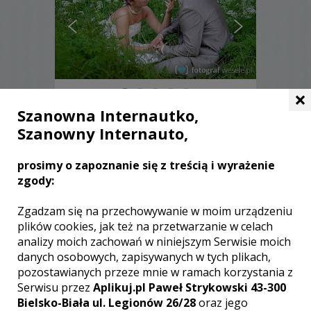
×
Szanowna Internautko,
Tomasz i Agnieszka - Opole
Lubelskie
Szanowny Internauto,
2800 zł
/ sesja
prosimy o zapoznanie się z treścią i wyrażenie
Ocena:
(2 opinie)
5,00 / 5
zgody:
Poleceń: 17
Dla większości z nas fotografie są
Zgadzam się na przechowywanie w moim urządzeniu
ważną pamiątką, wspomnieniem
plików cookies, jak też na przetwarzanie w celach
minionych lat. To pamiątka nie tylko dla
analizy moich zachowań w niniejszym Serwisie moich
nas, ale także dla przyszłych pokoleń.
danych osobowych, zapisywanych w tych plikach,
Bo przecież sami nie raz sięgamy po
pozostawianych przeze mnie w ramach korzystania z
stare fotografie naszych rodziców,
dziadków, pradziadków... Jest to część
Serwisu przez
Aplikuj.pl Paweł Strykowski 43-300
historii pozostawionej na papierze.
Zobacz więcej
Bielsko-Biała ul. Legionów 26/28
oraz jego