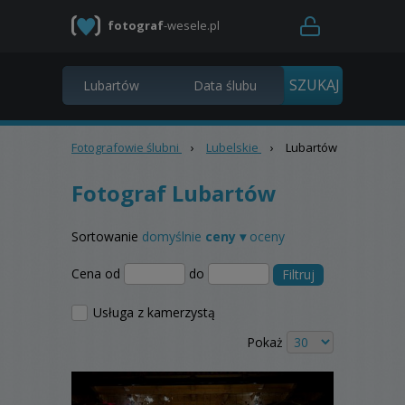
fotograf
-wesele.pl
Fotografowie ślubni
›
Lubelskie
›
Lubartów
Fotograf Lubartów
Sortowanie
domyślnie
ceny ▾
oceny
Cena od
do
Filtruj
Usługa z kamerzystą
Pokaż