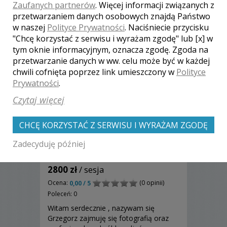
Zapraszamy do skorzystania z naszej
Zaufanych partnerów
. Więcej informacji związanych z
oferty....
przetwarzaniem danych osobowych znajdą Państwo
w naszej
Polityce Prywatności
. Naciśniecie przycisku
"Chcę korzystać z serwisu i wyrażam zgodę" lub [x] w
tym oknie informacyjnym, oznacza zgodę. Zgoda na
przetwarzanie danych w ww. celu może być w każdej
chwili cofnięta poprzez link umieszczony w
Polityce
Prywatności
.
Czytaj więcej
CHCĘ KORZYSTAĆ Z SERWISU I WYRAŻAM ZGODĘ
Zadecyduję później
Grzegorz - Zamość
2800 zł
/ sesja
Ocena:
(0 opinii)
0,00 / 5
Poleceń: 0
Witam serdecznie , nazywam się
Grzegorz zajmuję się fotografią oraz