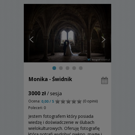
Monika - Świdnik
3000 zł
/ sesja
Ocena:
(0 opinii)
0,00 / 5
Poleceń: 0
Jestem fotografem który posiada
wiedzę i doświadczenie w ślubach
wielokulturowych. Oferuję fotografię
która potrafi wydobyć piękno, magię i