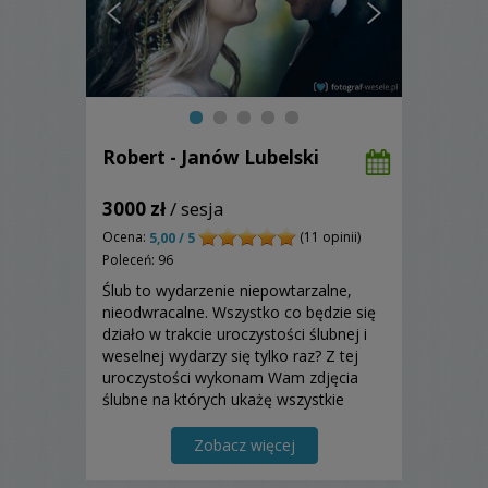
Robert - Janów Lubelski
3000 zł
/ sesja
Ocena:
(11 opinii)
5,00 / 5
Poleceń: 96
Ślub to wydarzenie niepowtarzalne,
nieodwracalne. Wszystko co będzie się
działo w trakcie uroczystości ślubnej i
weselnej wydarzy się tylko raz? Z tej
uroczystości wykonam Wam zdjęcia
ślubne na których ukażę wszystkie
najważniejsze chwile z uroczystości, jak
i Wasze szczęście, radość, miłość...
Zobacz więcej