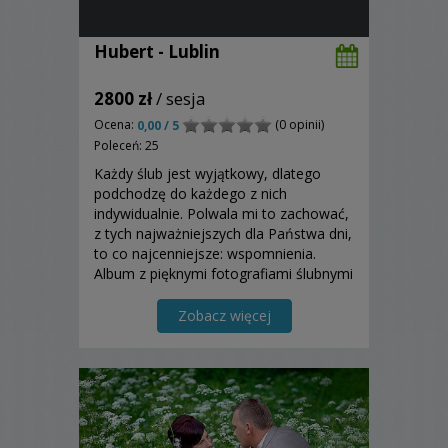
Hubert - Lublin
2800 zł
/ sesja
Ocena:
(0 opinii)
0,00 / 5
Poleceń: 25
Każdy ślub jest wyjątkowy, dlatego
podchodzę do każdego z nich
indywidualnie. Polwala mi to zachować,
z tych najważniejszych dla Państwa dni,
to co najcenniejsze: wspomnienia.
Album z pięknymi fotografiami ślubnymi
jest najlepszą formą, aby te
wspomnienia zachować...
Zobacz więcej