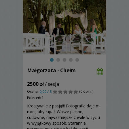
Małgorzata - Chełm
2500 zł
/ sesja
Ocena:
(0 opinii)
0,00 / 5
Poleceń: 1
Kreatywnie z pasją!!! Fotografia daje mi
moc, aby łapać Wasze piękne,
cudowne, najważniejsze chwile w życiu
w wyjątkowy sposób. Starannie
przygotowuję się do każdej sesji.