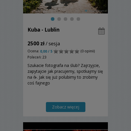
Kuba - Lublin
2500 zł
/ sesja
Ocena:
(0 opinii)
0,00 / 5
Poleceń: 23
Szukacie fotografa na ślub? Zajrzyjcie,
zapytajcie jak pracujemy, spotkajmy się
na ☕️. Jak się już polubimy to zrobimy
coś fajnego
Zobacz więcej