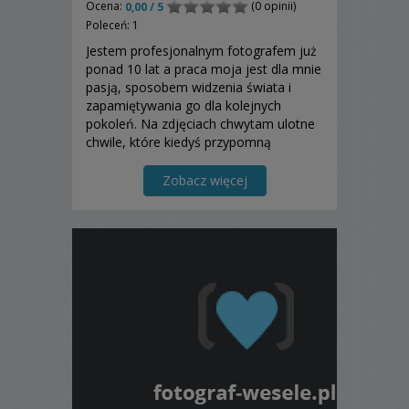
Ocena:
(0 opinii)
0,00 / 5
Poleceń: 1
Jestem profesjonalnym fotografem już
ponad 10 lat a praca moja jest dla mnie
pasją, sposobem widzenia świata i
zapamiętywania go dla kolejnych
pokoleń. Na zdjęciach chwytam ulotne
chwile, które kiedyś przypomną
uwiecznione na nich emocje.
Zapraszam do obejrzenia galerii ze
Zobacz więcej
zdjęciami ślubnymi oraz do kontaktu. Z
wielką chęcią spotkam się z Wami i
om...