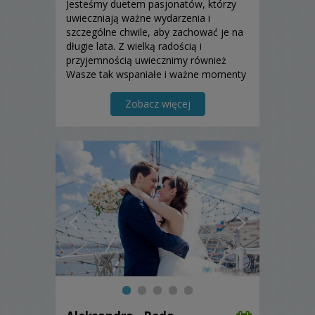
Jesteśmy duetem pasjonatów, którzy
uwieczniają ważne wydarzenia i
szczególne chwile, aby zachować je na
długie lata. Z wielką radością i
przyjemnością uwiecznimy również
Wasze tak wspaniałe i ważne momenty
w życiu. ​ Zajmujemy się fotografią
ślubną, okolicznościową oraz imprez
Zobacz więcej
masowych. W każdy projekt wkładamy
serce i staramy się, aby efekt końcow...