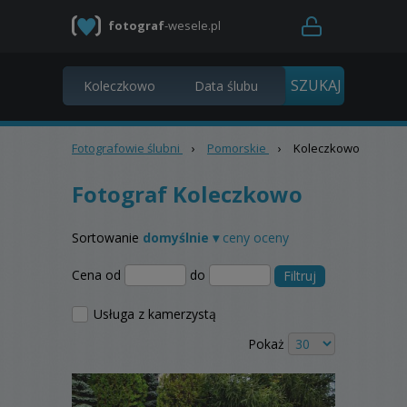
fotograf
-wesele.pl
Fotografowie ślubni
›
Pomorskie
›
Koleczkowo
Fotograf Koleczkowo
Sortowanie
domyślnie ▾
ceny
oceny
Cena od
do
Filtruj
Usługa z kamerzystą
Pokaż