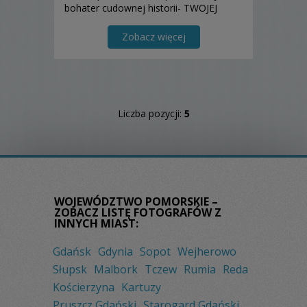
bohater cudownej historii- TWOJEJ
historii, to czuję, że razem uda nam się
ją stworzyć.
Zobacz więcej
Liczba pozycji:
5
WOJEWÓDZTWO POMORSKIE –
ZOBACZ LISTĘ FOTOGRAFÓW Z
INNYCH MIAST:
Gdańsk
Gdynia
Sopot
Wejherowo
Słupsk
Malbork
Tczew
Rumia
Reda
Kościerzyna
Kartuzy
Pruszcz Gdański
Starogard Gdański