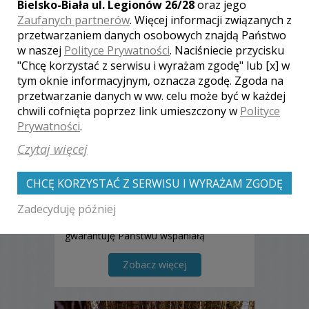
Bielsko-Biała ul. Legionów 26/28
oraz jego
Zaufanych partnerów
. Więcej informacji związanych z
przetwarzaniem danych osobowych znajdą Państwo
w naszej
Polityce Prywatności
. Naciśniecie przycisku
"Chcę korzystać z serwisu i wyrażam zgodę" lub [x] w
tym oknie informacyjnym, oznacza zgodę. Zgoda na
Marek - Wejherowo
przetwarzanie danych w ww. celu może być w każdej
chwili cofnięta poprzez link umieszczony w
Polityce
2849 zł
/ sesja
Prywatności
.
Ocena:
(0 opinii)
0,00 / 5
Czytaj więcej
Poleceń: 1
Jeśli potrzebujecie Państwo fotografa,
który uchwyci prawdziwą chwilę,
CHCĘ KORZYSTAĆ Z SERWISU I WYRAŻAM ZGODĘ
atmosferę i emocje w trakcie
Zadecyduję później
uroczystości - nie musicie szukać dalej
:) Chociaż wtapiam się w tłum,
gwarantuję Państwu wspaniałą
pamiątkę która przywróci wspomnienia
o tym najpiękniejszym dniu w życiu.
Zobacz więcej