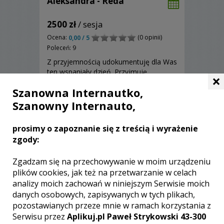
Aleksandra - Reda
2500 zł
/ sesja
Ocena:
(0 opinii)
0,00 / 5
Poleceń: 9
Z przyjemnością udokumentuję dla Was
ten wspaniały dzień. Przyjmuję
×
rezerwację na 2020/2021 rok.
Szanowna Internautko,
Zapraszam!
Szanowny Internauto,
prosimy o zapoznanie się z treścią i wyrażenie
Zobacz więcej
zgody:
Zgadzam się na przechowywanie w moim urządzeniu
plików cookies, jak też na przetwarzanie w celach
analizy moich zachowań w niniejszym Serwisie moich
danych osobowych, zapisywanych w tych plikach,
pozostawianych przeze mnie w ramach korzystania z
Serwisu przez
Aplikuj.pl Paweł Strykowski 43-300