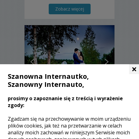
Zobacz więcej
×
Szanowna Internautko,
Szanowny Internauto,
prosimy o zapoznanie się z treścią i wyrażenie
TOMASZ - Tarnobrzeg
zgody:
2500 zł
/ sesja
Zgadzam się na przechowywanie w moim urządzeniu
plików cookies, jak też na przetwarzanie w celach
Ocena:
(0 opinii)
0,00 / 5
analizy moich zachowań w niniejszym Serwisie moich
Poleceń: 23