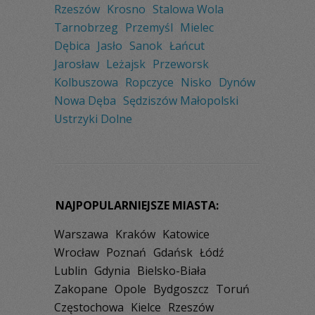
Rzeszów
Krosno
Stalowa Wola
Tarnobrzeg
Przemyśl
Mielec
Dębica
Jasło
Sanok
Łańcut
Jarosław
Leżajsk
Przeworsk
Kolbuszowa
Ropczyce
Nisko
Dynów
Nowa Dęba
Sędziszów Małopolski
Ustrzyki Dolne
NAJPOPULARNIEJSZE MIASTA:
Warszawa
Kraków
Katowice
Wrocław
Poznań
Gdańsk
Łódź
Lublin
Gdynia
Bielsko-Biała
Zakopane
Opole
Bydgoszcz
Toruń
Częstochowa
Kielce
Rzeszów