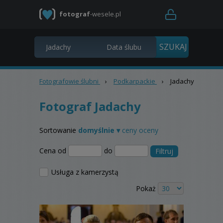
fotograf
-wesele.pl
Fotografowie ślubni
›
Podkarpackie
›
Jadachy
Fotograf Jadachy
Sortowanie
domyślnie ▾
ceny
oceny
Cena od
do
Filtruj
Usługa z kamerzystą
Pokaż