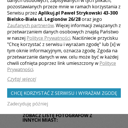
danych osobowych, zapisywanych w tych plikach,
Fotograf ślubny to zawód niezwykle
pozostawianych przeze mnie w ramach korzystania z
pasjonujący, ale jednocześnie
Serwisu przez
Aplikuj.pl Paweł Strykowski 43-300
odpowiedzialny i wymagający. Dlatego
do fotografii ślubnej podchodzę w pełni
Bielsko-Biała ul. Legionów 26/28
oraz jego
profesjonalnie. Korzystam z
Zaufanych partnerów
. Więcej informacji związanych z
profesjonalnych pełnoklatkowych
przetwarzaniem danych osobowych znajdą Państwo
aparatów fotograficznych sytemu
w naszej
Polityce Prywatności
. Naciśniecie przycisku
Nikona oraz super jasnej optyki Nikkor .
Zobacz więcej
"Chcę korzystać z serwisu i wyrażam zgodę" lub [x] w
Wykonuję fotografie w świetle
tym oknie informacyjnym, oznacza zgodę. Zgoda na
zastanym . Na co dzień spotykam ludzi,
przetwarzanie danych w ww. celu może być w każdej
mający...
chwili cofnięta poprzez link umieszczony w
Polityce
Prywatności
.
Liczba pozycji:
2
Czytaj więcej
CHCĘ KORZYSTAĆ Z SERWISU I WYRAŻAM ZGODĘ
Zadecyduję później
WOJEWÓDZTWO PODKARPACKIE –
ZOBACZ LISTĘ FOTOGRAFÓW Z
INNYCH MIAST: