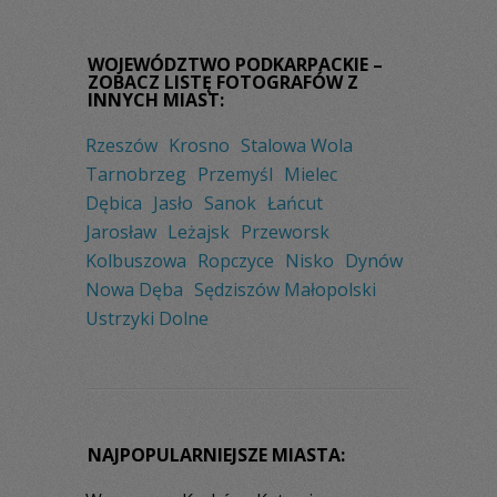
WOJEWÓDZTWO PODKARPACKIE –
ZOBACZ LISTĘ FOTOGRAFÓW Z
INNYCH MIAST:
Rzeszów
Krosno
Stalowa Wola
Tarnobrzeg
Przemyśl
Mielec
Dębica
Jasło
Sanok
Łańcut
Jarosław
Leżajsk
Przeworsk
Kolbuszowa
Ropczyce
Nisko
Dynów
Nowa Dęba
Sędziszów Małopolski
Ustrzyki Dolne
NAJPOPULARNIEJSZE MIASTA: