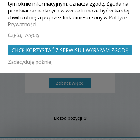
Marcin - Krosno
tym oknie informacyjnym, oznacza zgodę. Zgoda na
przetwarzanie danych w ww. celu może być w każdej
1500 zł
/ sesja
chwili cofnięta poprzez link umieszczony w
Polityce
Ocena:
(0 opinii)
0,00 / 5
Prywatności
.
Poleceń: 15
Czytaj więcej
Ślub to bardzo szczególny dzień w
Waszym życiu. Natomiast Ja wiele lat
CHCĘ KORZYSTAĆ Z SERWISU I WYRAŻAM ZGODĘ
zajmuję się fotografią reportażową i
portretową. Uchwycę wszystkie Wasze
Zadecyduję później
emocje, chwile pełne wzruszeń i
radości. Serdecznie Zapraszam :)
Zobacz więcej
Liczba pozycji:
3