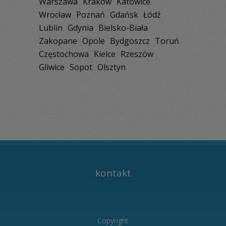
Warszawa
Kraków
Katowice
Wrocław
Poznań
Gdańsk
Łódź
Lublin
Gdynia
Bielsko-Biała
Zakopane
Opole
Bydgoszcz
Toruń
Częstochowa
Kielce
Rzeszów
Gliwice
Sopot
Olsztyn
kontakt
Copyright