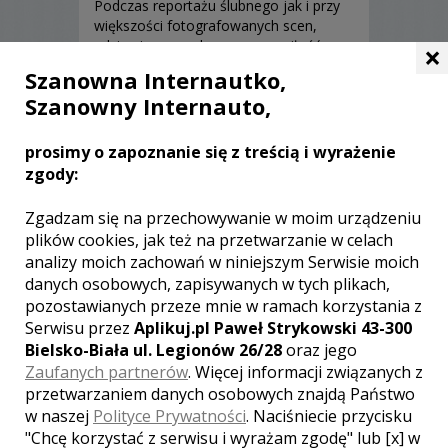
Podczas reportażu ślubnego jak i przy
większości fotografowanych scen,
gdzie pierwsze skrzypce gra miłość,
×
naszym zadaniem jest fotografować
Szanowna Internautko,
możliwie jak najbardziej z ukrycia, aby
Szanowny Internauto,
zatrzymać w kadrze emocje i miłość.
Naturalne, szczere i uśmiechnięte
fotografie spowodują, że będą piękną i
Zobacz więcej
prosimy o zapoznanie się z treścią i wyrażenie
wzruszającą pamiątką, do której
zgody:
będziecie chętnie wracać....
Zgadzam się na przechowywanie w moim urządzeniu
plików cookies, jak też na przetwarzanie w celach
analizy moich zachowań w niniejszym Serwisie moich
danych osobowych, zapisywanych w tych plikach,
pozostawianych przeze mnie w ramach korzystania z
Serwisu przez
Aplikuj.pl Paweł Strykowski 43-300
Bielsko-Biała ul. Legionów 26/28
oraz jego
Zaufanych partnerów
. Więcej informacji związanych z
przetwarzaniem danych osobowych znajdą Państwo
w naszej
Polityce Prywatności
. Naciśniecie przycisku
"Chcę korzystać z serwisu i wyrażam zgodę" lub [x] w