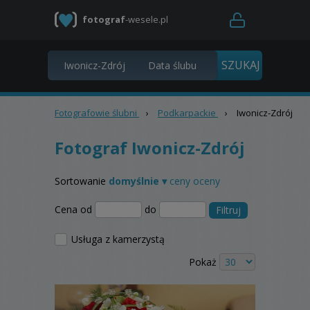
fotograf
-wesele.pl
Fotografowie ślubni
›
Podkarpackie
›
Iwonicz-Zdrój
Fotograf Iwonicz-Zdrój
Sortowanie
domyślnie ▾
ceny
oceny
Cena od
do
Filtruj
Usługa z kamerzystą
Pokaż