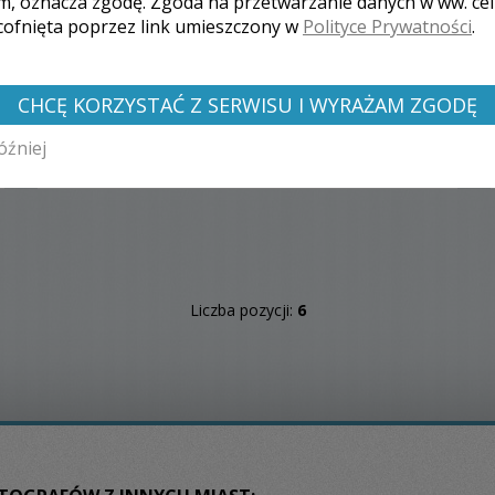
m, oznacza zgodę. Zgoda na przetwarzanie danych w ww. ce
styl. Doświadczenie. Umiejętność uchwycenia
 cofnięta poprzez link umieszczony w
Polityce Prywatności
.
niepowtarzalnych momentów. Niestandardowe sesje
plenerowe. ZAPRASZAM.
CHCĘ KORZYSTAĆ Z SERWISU I WYRAŻAM ZGODĘ
óźniej
Zobacz więcej
Liczba pozycji:
6