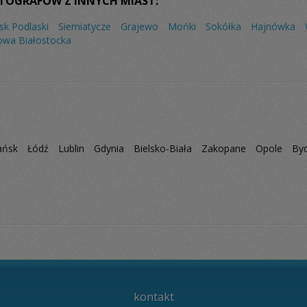
TOGRAFÓW Z INNYCH MIAST:
lsk Podlaski
Siemiatycze
Grajewo
Mońki
Sokółka
Hajnówka
owa Białostocka
ańsk
Łódź
Lublin
Gdynia
Bielsko-Biała
Zakopane
Opole
By
kontakt