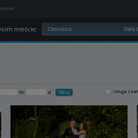
ia ślubne
oim mieście:
Usługa z ka
do
zł
Filtruj