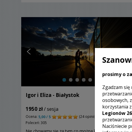
Szanown
prosimy o za
Zgadzam się 
przetwarzani
Igor i Eliza - Białystok
osobowych, z
korzystania 
1950 zł
/ sesja
Legionów 26
Ocena:
(24 opinii)
5,00 / 5
przetwarzani
Poleceń: 305
Naciśniecie p
Nie chowamy się za tym co można kupić każdego