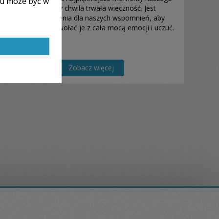
lu może być w
życia. Pozwala, by chwila trwała wieczność. Jest
punktem zaczepienia dla naszych wspomnień, aby
można było przywołać je z cała mocą emocji i uczuć.
Zobacz więcej