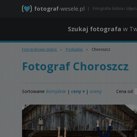
fotograf
-wesele.pl
Fotografia ślubna i zdjęc
Szukaj fotografa
w Tw
Fotografowie ślubni
›
Podlaskie
›
Choroszcz
Fotograf Choroszcz
Sortowanie
domyślnie
ceny ▾
oceny
Cena od
|
|