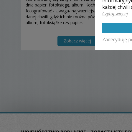
informacyjny
dnia papier, fotoksiegę, album. Kochamy
każdej chwili
fotografować - Uwaga- najważniejsze są ujęcia z
Czytaj więcej
danej chwili, gdyż ich nie można później kupić, tak jak
album, fotoksiążkę czy papier.
Zadecyduję p
Zobacz więcej