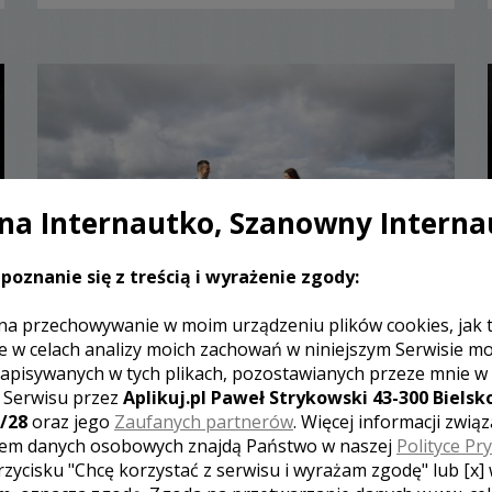
a Internautko, Szanowny Interna
poznanie się z treścią i wyrażenie zgody:
na przechowywanie w moim urządzeniu plików cookies, jak 
e w celach analizy moich zachowań w niniejszym Serwisie m
Ewelina - Białystok
apisywanych w tych plikach, pozostawianych przeze mnie w
z Serwisu przez
Aplikuj.pl Paweł Strykowski 43-300 Bielsko
1800 zł
/ sesja
/28
oraz jego
Zaufanych partnerów
. Więcej informacji zwią
Ocena:
(25 opinii)
4,81 / 5
em danych osobowych znajdą Państwo w naszej
Polityce Pr
Poleceń: 247
rzycisku "Chcę korzystać z serwisu i wyrażam zgodę" lub [x]
Nietuzinkowy reportaż z uroczystości ślubnej. Własny