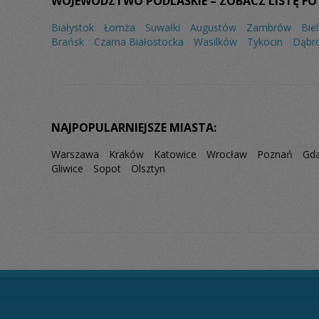
WOJEWÓDZTWO PODLASKIE – ZOBACZ LISTĘ FO
Białystok
Łomża
Suwałki
Augustów
Zambrów
Bie
Brańsk
Czarna Białostocka
Wasilków
Tykocin
Dąbr
NAJPOPULARNIEJSZE MIASTA:
Warszawa
Kraków
Katowice
Wrocław
Poznań
Gd
Gliwice
Sopot
Olsztyn