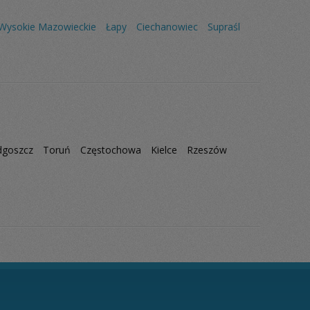
Wysokie Mazowieckie
Łapy
Ciechanowiec
Supraśl
dgoszcz
Toruń
Częstochowa
Kielce
Rzeszów