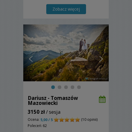
migawki. W tej pracy sprzęt nie jest
najważniejszy. Zapraszam!
Zobacz więcej
Dariusz - Tomaszów
Mazowiecki
3150 zł
/ sesja
Ocena:
(10 opinii)
5,00 / 5
Poleceń: 62