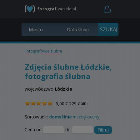
fotograf
-wesele.pl
Fotografowie ślubni
Zdjęcia ślubne Łódzkie,
fotografia ślubna
województwo
Łódzkie
/
z
opinii
5,00
229
5
Sortowanie
domyślnie ▾
ceny
oceny
Cena od
do
Filtruj