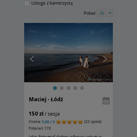
Usługa z kamerzystą
Pokaż
Maciej - Łódź
150 zł
/ sesja
Ocena:
(22 opinii)
5,00 / 5
Poleceń: 170
Jako fotograf ślubny oferuję usługi w