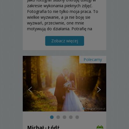
zakresie wykonania pieknych zdjęć.
Fotografia to nie tylko moja praca. To
wielkie wyzwanie, a ja nie boję sie
wyzwań, przeciwnie, one mnie
motywują do działania. Potrafię na
fotografii pokazać to, czego nikt nie
umie dostrzec. To chyba pasja
Zobacz więcej
tworzenia, spełniania marzeń.
Zapraszam.
Polecamy
Michał - Łódź