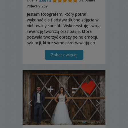
Ocena:
(12 opinii)
5,00 / 5
Poleceń: 269
Jestem fotografem, który potrafi
wykonać dla Państwa ślubne zdjęcia w
niebanalny sposób. Wykorzystuję swoją
inwencję twórczą oraz pasję, która
pozwala tworzyć obrazy pełne emocji,
sytuacji, które same przemawiają do
człowieka. Proponuję reportaż ślubny i
zdjęcia w plenerze. Zapraszam.
Zobacz więcej