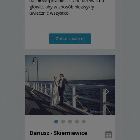
baśniowej krainie.... stanę dla Was na
głowie, aby w sposób niezwykły
uwiecznić wszystko.
Zobacz więcej
Dariusz - Skierniewice