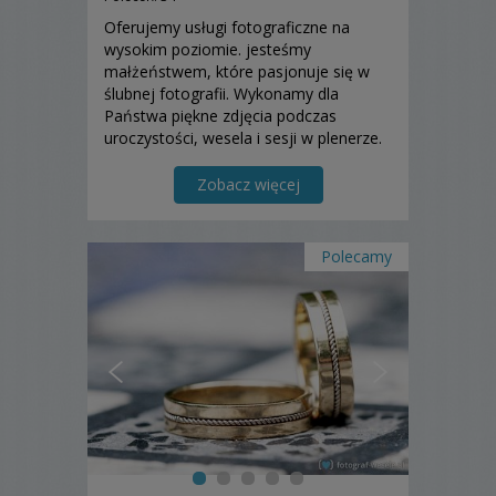
Oferujemy usługi fotograficzne na
wysokim poziomie. jesteśmy
małżeństwem, które pasjonuje się w
ślubnej fotografii. Wykonamy dla
Państwa piękne zdjęcia podczas
uroczystości, wesela i sesji w plenerze.
Wiemy, jak ważne są wspomnienia, do
których będziecie dzięki nam powracać,
Zobacz więcej
dlatego oferujemy profesjonalizm i
wielkie oddanie. Zapraszamy....
Polecamy