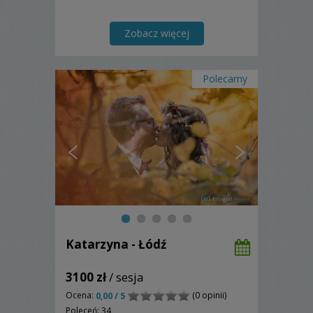
Zobacz więcej
Polecamy
Katarzyna - Łódź
3100 zł
/ sesja
Ocena:
(0 opinii)
0,00 / 5
Poleceń: 34