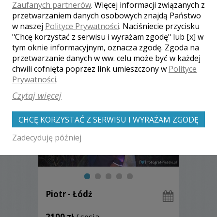
Zaufanych partnerów
. Więcej informacji związanych z
przetwarzaniem danych osobowych znajdą Państwo
w naszej
Polityce Prywatności
. Naciśniecie przycisku
"Chcę korzystać z serwisu i wyrażam zgodę" lub [x] w
tym oknie informacyjnym, oznacza zgodę. Zgoda na
Zobacz więcej
przetwarzanie danych w ww. celu może być w każdej
chwili cofnięta poprzez link umieszczony w
Polityce
Prywatności
.
Czytaj więcej
CHCĘ KORZYSTAĆ Z SERWISU I WYRAŻAM ZGODĘ
Zadecyduję później
Piotr - Łódź
2100 zł
/ sesja