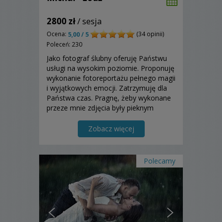
2800 zł
/ sesja
Ocena:
(34 opinii)
5,00 / 5
Poleceń: 230
Jako fotograf ślubny oferuję Państwu
usługi na wysokim poziomie. Proponuję
wykonanie fotoreportażu pełnego magii
i wyjątkowych emocji. Zatrzymuję dla
Państwa czas. Pragnę, żeby wykonane
przeze mnie zdjęcia były pieknym
opowiadaniem, które po latach
będziecie Państwo wspominać z
Zobacz więcej
wielkim wzruszeniem. Zapraszam do
współpracy.
Polecamy