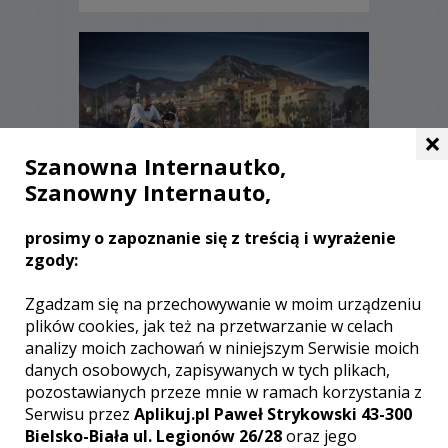
×
Szanowna Internautko,
Szanowny Internauto,
prosimy o zapoznanie się z treścią i wyrażenie
zgody:
Karolina - Zduńska Wola
Zgadzam się na przechowywanie w moim urządzeniu
plików cookies, jak też na przetwarzanie w celach
2500 zł
/ sesja
analizy moich zachowań w niniejszym Serwisie moich
Ocena:
(18 opinii)
5,00 / 5
danych osobowych, zapisywanych w tych plikach,
Poleceń: 241
pozostawianych przeze mnie w ramach korzystania z
Profesjonalny sprzęt i wysoka jakość
Serwisu przez
Aplikuj.pl Paweł Strykowski 43-300
usług dla zatrzymania - Twojej
Bielsko-Biała ul. Legionów 26/28
oraz jego
Wyjątkowej Chwili...