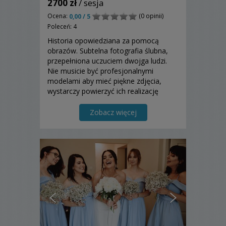
2700 zł
/ sesja
Ocena:
(0 opinii)
0,00 / 5
Poleceń: 4
Historia opowiedziana za pomocą
obrazów. Subtelna fotografia ślubna,
przepełniona uczuciem dwojga ludzi.
Nie musicie być profesjonalnymi
modelami aby mieć piękne zdjęcia,
wystarczy powierzyć ich realizację
odpowiedniej osobie a przy okazji miło
spędzić czas :)
Zobacz więcej