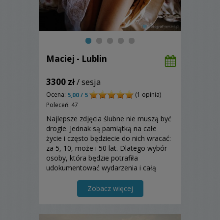
Maciej - Lublin
3300 zł
/ sesja
Ocena:
(1 opinia)
5,00 / 5
Poleceń: 47
Najlepsze zdjęcia ślubne nie muszą być
drogie. Jednak są pamiątką na całe
życie i często będziecie do nich wracać:
za 5, 10, może i 50 lat. Dlatego wybór
osoby, która będzie potrafiła
udokumentować wydarzenia i całą
atmosferę panującą podczas tego
wyjątkowego dnia jest tak ważny...
Zobacz więcej