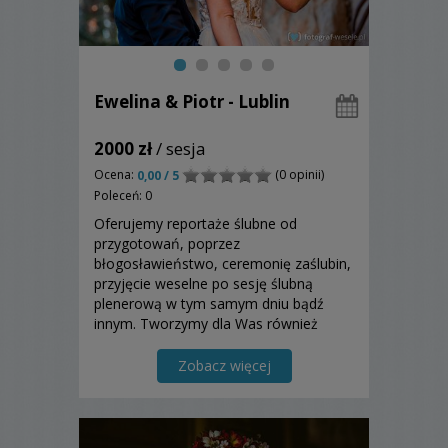
Ewelina & Piotr - Lublin
2000 zł
/ sesja
Ocena:
(0 opinii)
0,00 / 5
Poleceń: 0
Oferujemy reportaże ślubne od
przygotowań, poprzez
błogosławieństwo, ceremonię zaślubin,
przyjęcie weselne po sesję ślubną
plenerową w tym samym dniu bądź
innym. Tworzymy dla Was również
filmiki zawierające podziękowania dla
rodziców, lub teledyski z sesji
Zobacz więcej
plenerowych <3