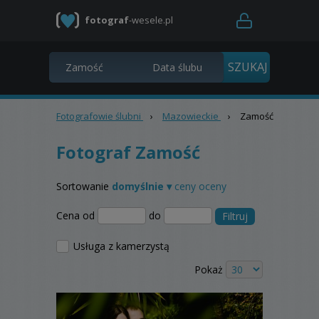
fotograf
-wesele.pl
Fotografowie ślubni
›
Mazowieckie
›
Zamość
Fotograf Zamość
Sortowanie
domyślnie ▾
ceny
oceny
Cena od
do
Filtruj
Usługa z kamerzystą
Pokaż