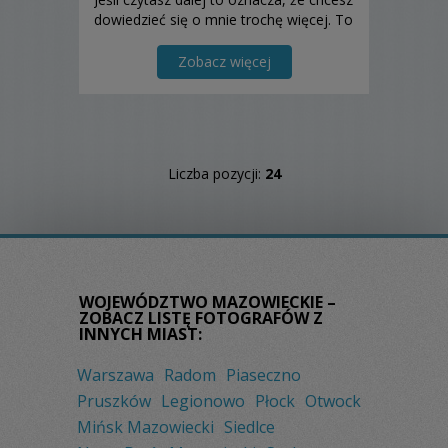
dowiedzieć się o mnie trochę więcej. To
bardzo dobrze. Rutyna i powtarzanie
oklepanych schematów to na pewno
Zobacz więcej
nie to czego szukasz i nie coś co u mn...
Liczba pozycji:
24
WOJEWÓDZTWO MAZOWIECKIE –
ZOBACZ LISTĘ FOTOGRAFÓW Z
INNYCH MIAST:
Warszawa
Radom
Piaseczno
Pruszków
Legionowo
Płock
Otwock
Mińsk Mazowiecki
Siedlce