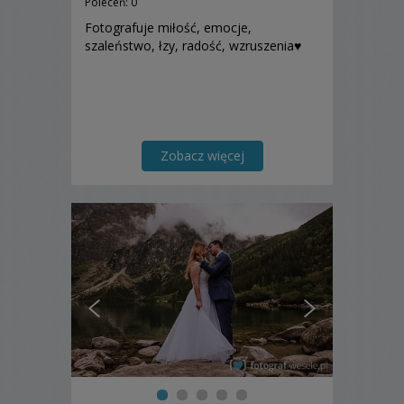
Poleceń: 0
Fotografuje miłość, emocje,
szaleństwo, łzy, radość, wzruszenia♥️
Zobacz więcej