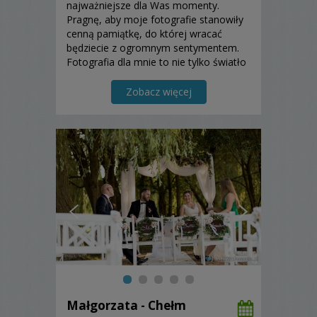
najważniejsze dla Was momenty.
Pragnę, aby moje fotografie stanowiły
cenną pamiątkę, do której wracać
będziecie z ogromnym sentymentem.
Fotografia dla mnie to nie tylko światło
odbite na kawałku papieru ..to także
emocje i czas, który często udaje sie
Zobacz więcej
zatrzymać. Mój reportaż to seria
naturalnych i spontanicznych ...
Małgorzata - Chełm