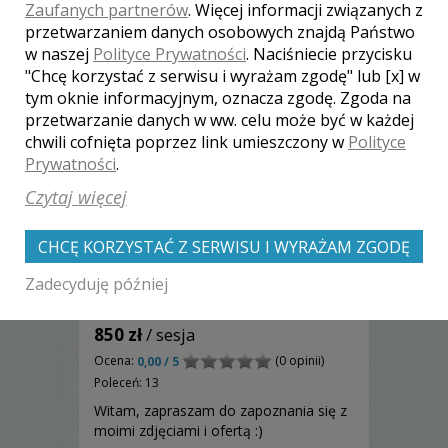
Zaufanych partnerów
. Więcej informacji związanych z
przetwarzaniem danych osobowych znajdą Państwo
w naszej
Polityce Prywatności
. Naciśniecie przycisku
"Chcę korzystać z serwisu i wyrażam zgodę" lub [x] w
tym oknie informacyjnym, oznacza zgodę. Zgoda na
przetwarzanie danych w ww. celu może być w każdej
chwili cofnięta poprzez link umieszczony w
Polityce
Prywatności
.
Czytaj więcej
CHCĘ KORZYSTAĆ Z SERWISU I WYRAŻAM ZGODĘ
Zadecyduję później
Karolina - Warszawa
850 zł
/ sesja
Ocena:
(0 opinii)
0,00 / 5
Poleceń: 13
Witam, zapraszam do zapoznania się z
moimi zdjęciami i ofertą :)