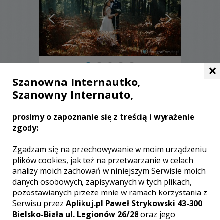
×
Szanowna Internautko,
Cezary - Rzeszów
Szanowny Internauto,
2900 zł
/ sesja
prosimy o zapoznanie się z treścią i wyrażenie
Ocena:
(0 opinii)
0,00 / 5
zgody:
Poleceń: 21
Lubicie dobry reportaż, dynamiczne, nie
Zgadzam się na przechowywanie w moim urządzeniu
pozowane ujęcia oraz nastrojowe sesje
plików cookies, jak też na przetwarzanie w celach
plenerowe? To dobrze trafiliście! Jestem
analizy moich zachowań w niniejszym Serwisie moich
do Waszych usług :)
danych osobowych, zapisywanych w tych plikach,
pozostawianych przeze mnie w ramach korzystania z
Serwisu przez
Aplikuj.pl Paweł Strykowski 43-300
Zobacz więcej
Bielsko-Biała ul. Legionów 26/28
oraz jego