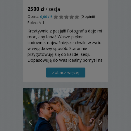
2500 zł
/ sesja
Ocena:
(0 opinii)
0,00 / 5
Poleceń: 1
Kreatywnie z pasją!!! Fotografia daje mi
moc, aby łapać Wasze piękne,
cudowne, najważniejsze chwile w życiu
w wyjątkowy sposób. Starannie
przygotowuję się do każdej sesji.
Dopasowuję do Was idealny pomysł na
zdjęcia, dzięki czemu każda sesja jest
niepowtarzalna, jedyna w swoim
Zobacz więcej
rodzaju.