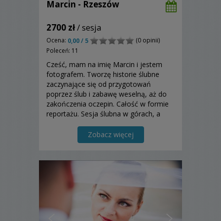
Marcin - Rzeszów
2700 zł
/ sesja
Ocena:
(0 opinii)
0,00 / 5
Poleceń: 11
Cześć, mam na imię Marcin i jestem
fotografem. Tworzę historie ślubne
zaczynające się od przygotowań
poprzez ślub i zabawę weselną, aż do
zakończenia oczepin. Całość w formie
reportażu. Sesja ślubna w górach, a
może w miejskim zgiełku? Wybór należy
do Was.
Zobacz więcej