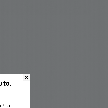
×
uto,
też na