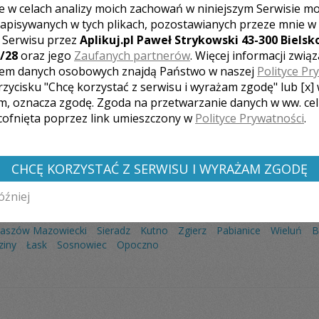
e w celach analizy moich zachowań w niniejszym Serwisie m
apisywanych w tych plikach, pozostawianych przeze mnie w
z Serwisu przez
Aplikuj.pl Paweł Strykowski 43-300 Bielsko
/28
oraz jego
Zaufanych partnerów
. Więcej informacji zwią
em danych osobowych znajdą Państwo w naszej
Polityce Pr
Liczba pozycji:
2
rzycisku "Chcę korzystać z serwisu i wyrażam zgodę" lub [x]
m, oznacza zgodę. Zgoda na przetwarzanie danych w ww. ce
 cofnięta poprzez link umieszczony w
Polityce Prywatności
.
CHCĘ KORZYSTAĆ Z SERWISU I WYRAŻAM ZGODĘ
óźniej
GRAFÓW Z INNYCH MIAST:
aszów Mazowiecki
Sieradz
Kutno
Zgierz
Pabianice
Wieluń
B
ziny
Łask
Sosnowiec
Opoczno