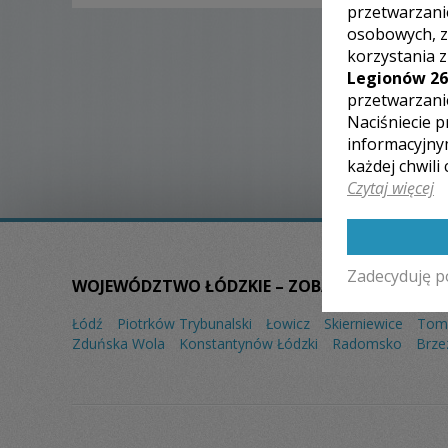
przetwarzani
osobowych, z
korzystania 
Legionów 26
przetwarzani
Naciśniecie p
informacyjny
każdej chwili
Czytaj więcej
Zadecyduję p
WOJEWÓDZTWO ŁÓDZKIE – ZOBACZ LISTĘ FOTO
Łódź
Piotrków Trybunalski
Łowicz
Skierniewice
Tom
Zduńska Wola
Konstantynów Łódzki
Radomsko
Brze