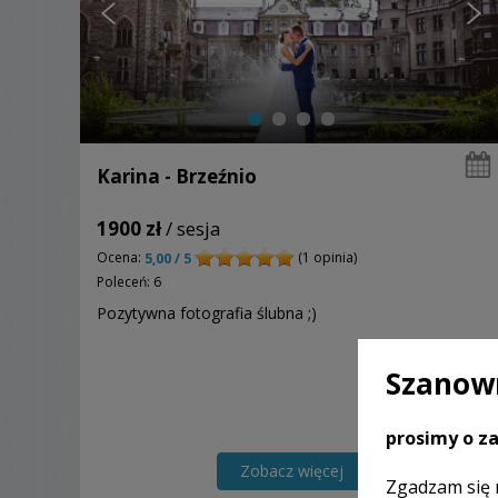
Karina - Brzeźnio
1900 zł
/ sesja
Ocena:
(1 opinia)
5,00 / 5
Poleceń: 6
Pozytywna fotografia ślubna ;)
Szanown
prosimy o za
Zobacz więcej
Zgadzam się 