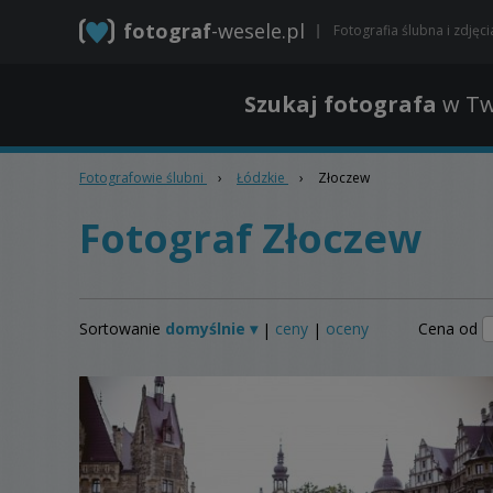
fotograf
-wesele.pl
Fotografia ślubna i zdjęc
Szukaj fotografa
w Tw
Fotografowie ślubni
›
Łódzkie
›
Złoczew
Fotograf Złoczew
Sortowanie
domyślnie ▾
ceny
oceny
Cena od
|
|