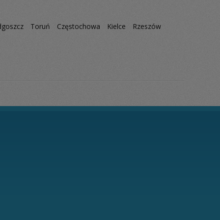
dgoszcz
Toruń
Częstochowa
Kielce
Rzeszów