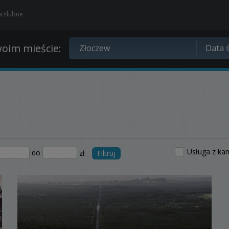
ia ślubne
oim mieście:
Usługa z ka
do
zł
Filtruj