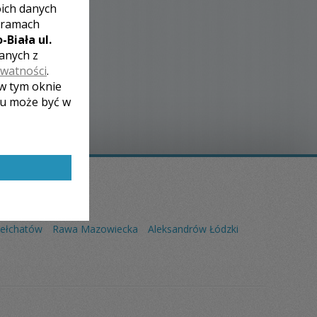
oich danych
 ramach
-Biała ul.
zanych z
ywatności
.
 w tym oknie
lu może być w
ełchatów
Rawa Mazowiecka
Aleksandrów Łódzki