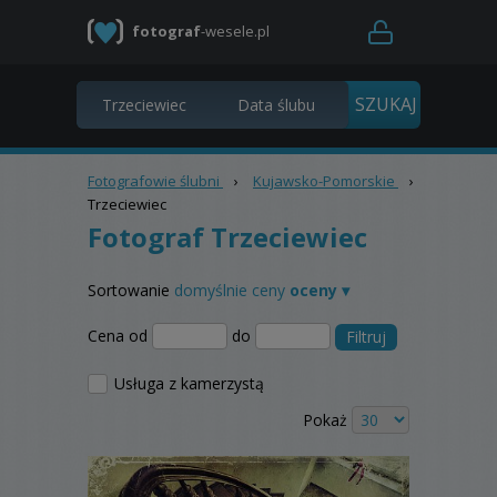
fotograf
-wesele.pl
Fotografowie ślubni
›
Kujawsko-Pomorskie
›
Trzeciewiec
Fotograf Trzeciewiec
Sortowanie
domyślnie
ceny
oceny ▾
Cena od
do
Filtruj
Usługa z kamerzystą
Pokaż