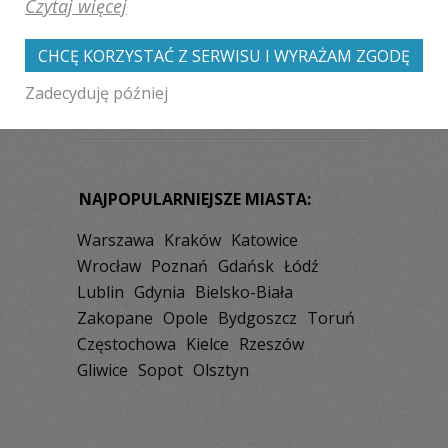
Czytaj więcej
Tuchola
Golub-Dobrzyń
Aleksandrów Kujawski
Lipno
CHCĘ KORZYSTAĆ Z SERWISU I WYRAŻAM ZGODĘ
Wąbrzeźno
Zadecyduję później
NAJPOPULARNIEJSZE MIASTA:
Warszawa
Kraków
Katowice
Wrocław
Poznań
Gdańsk
Łódź
Lublin
Gdynia
Bielsko-Biała
Zakopane
Opole
Bydgoszcz
Toruń
Częstochowa
Kielce
Rzeszów
Gliwice
Sopot
Olsztyn