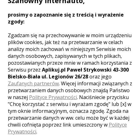
Szanowny Internauto,
Zobacz więcej
prosimy o zapoznanie się z treścią i wyrażenie
zgody:
Zgadzam się na przechowywanie w moim urządzeniu
plików cookies, jak też na przetwarzanie w celach
Liczba pozycji:
1
analizy moich zachowań w niniejszym Serwisie moich
danych osobowych, zapisywanych w tych plikach,
pozostawianych przeze mnie w ramach korzystania z
Serwisu przez
Aplikuj.pl Paweł Strykowski 43-300
Bielsko-Biała ul. Legionów 26/28
oraz jego
Zaufanych partnerów
. Więcej informacji związanych z
WOJEWÓDZTWO KUJAWSKO-
POMORSKIE – ZOBACZ LISTĘ
przetwarzaniem danych osobowych znajdą Państwo
FOTOGRAFÓW Z INNYCH MIAST:
w naszej
Polityce Prywatności
. Naciśniecie przycisku
"Chcę korzystać z serwisu i wyrażam zgodę" lub [x] w
Bydgoszcz
Toruń
Włocławek
tym oknie informacyjnym, oznacza zgodę. Zgoda na
Grudziądz
Inowrocław
Brodnica
przetwarzanie danych w ww. celu może być w każdej
Świecie
Chełmno
Nakło Nad Notecią
chwili cofnięta poprzez link umieszczony w
Polityce
Żnin
Chełmża
Ciechocinek
Prywatności
.
Koronowo
Rypin
Solec Kujawski